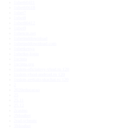
1xbet60411
1xbet60618
1xbet7
1xbet8
1xbet80412
1xbet9
1xbetcm.net
1xbetinddownload
1xbetinddownload.com
1xbetkenya
1xbetkg-login
1xcinta
1xcinta.org
1xslots-oficialnyy-vhod.ru 120
1xslots-vhod-android.ru 120
1xslots-zerkalo-skachat.ru 120
2
2020educacao
25
25.11
25.12
2casino
2Mostbet
2rad-schmitz
3Mostbet