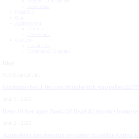
Preguntas Frecuentes
Respuestas
Portafolio
Blog
Acerca de mi
Historia
Experiencia
Contacto
Contáctame
Comunidad Telegram
Blog
Periódicos del alma
Gladiatorsbet: Lijst van thunderkick slotspellen 225
junio 24, 2026
Beste 10 free spins Book Of Dead $5 storting bonuss
junio 24, 2026
Aanmelden bez depozita ice casino za online kazina te