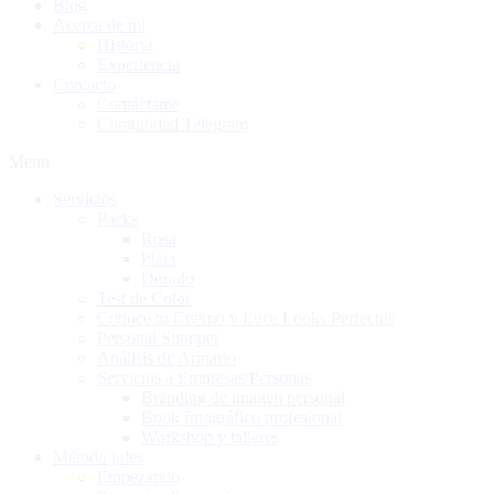
Blog
Acerca de mi
Historia
Experiencia
Contacto
Contáctame
Comunidad Telegram
Menu
Servicios
Packs
Rosa
Plata
Dorado
Test de Color
Conoce tu Cuerpo y Luce Looks Perfectos
Personal Shopper
Análisis de Armario
Servicios a Empresas/Personas
Branding de imagen personal
Book fotográfico profesional
Workshop y talleres
Método jules
Empezando