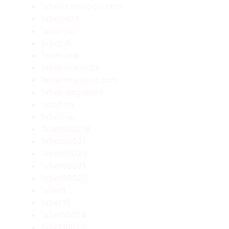
1xbet-cambodia.com
1xbet-dz1
1xbet-jap
1xbet-lk
1xbet-mal
1xbet-malaysia
1xbet-malaysia.com
1xbet-singapore
1xbet-tn
1xbet-vn
1xbet020218
1xbet06021
1xbet07023
1xbet08021
1xbet08022
1xbet1
1xbet10
1xbet10024
1xbet10025