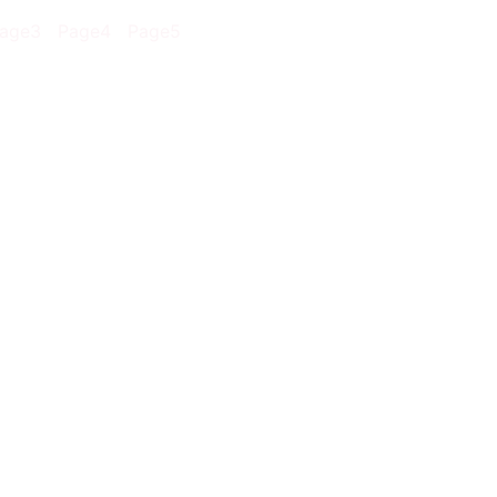
age
3
Page
4
Page
5