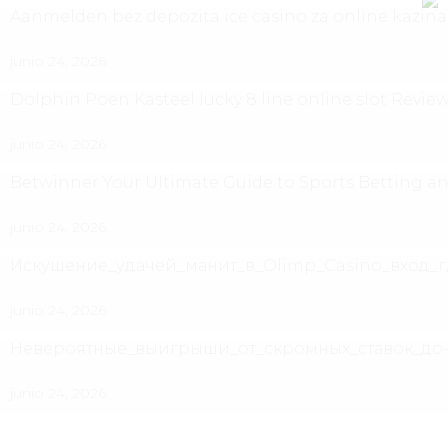
Aanmelden bez depozita ice casino za online kazina 
junio 24, 2026
Dolphin Poen Kasteel lucky 8 line online slot Revie
junio 24, 2026
Betwinner Your Ultimate Guide to Sports Betting a
junio 24, 2026
Искушение_удачей_манит_в_Olimp_Casino_вход_г
junio 24, 2026
Невероятные_выигрыши_от_скромных_ставок_до-
junio 24, 2026