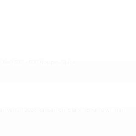
% bis 1 500 + 500 Noppes-Spins​
sen vanuit 2026, kansen om black horse te winnen