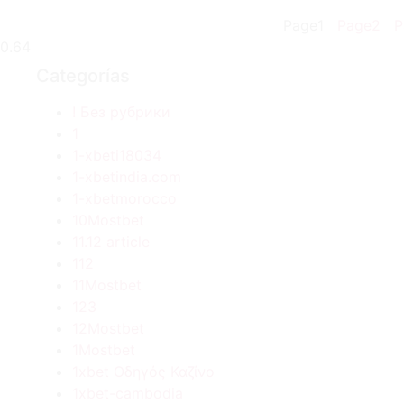
Page
1
Page
2
P
Categorías
! Без рубрики
1
1-xbeti18034
1-xbetindia.com
1-xbetmorocco
10Mostbet
11.12 article
112
11Mostbet
123
12Mostbet
1Mostbet
1xbet Οδηγός Καζίνο
1xbet-cambodia