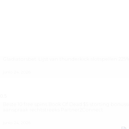
Gladiatorsbet: Lijst van thunderkick slotspellen 225
junio 24, 2026
Beste 10 free spins Book Of Dead $5 storting bonus
aanspraak rechtstreeks Partner2Connect
junio 24, 2026