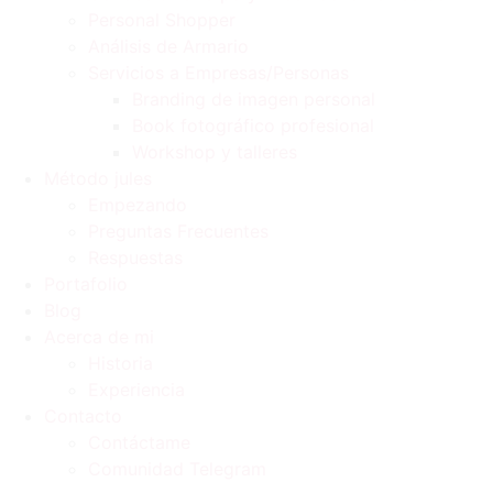
Personal Shopper
Análisis de Armario
Servicios a Empresas/Personas
Branding de imagen personal
Book fotográfico profesional
Workshop y talleres
Método jules
Empezando
Preguntas Frecuentes
Respuestas
Portafolio
Blog
Acerca de mi
Historia
Experiencia
Contacto
Contáctame
Comunidad Telegram