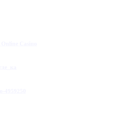
d Online Casino
где_ка
о-4959250