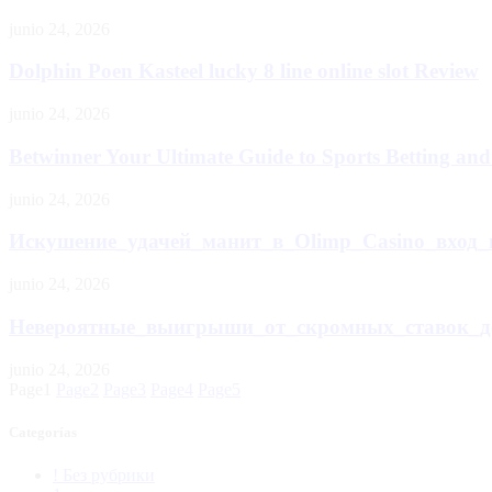
junio 24, 2026
Dolphin Poen Kasteel lucky 8 line online slot Review
junio 24, 2026
Betwinner Your Ultimate Guide to Sports Betting an
junio 24, 2026
Искушение_удачей_манит_в_Olimp_Casino_вход_
junio 24, 2026
Невероятные_выигрыши_от_скромных_ставок_д
junio 24, 2026
Page
1
Page
2
Page
3
Page
4
Page
5
Categorías
! Без рубрики