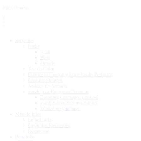
Jules Orozco
Servicios
Packs
Rosa
Plata
Dorado
Test de Color
Conoce tu Cuerpo y Luce Looks Perfectos
Personal Shopper
Análisis de Armario
Servicios a Empresas/Personas
Branding de imagen personal
Book fotográfico profesional
Workshop y talleres
Método jules
Empezando
Preguntas Frecuentes
Respuestas
Portafolio