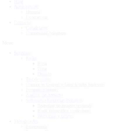
Blog
Acerca de mi
Historia
Experiencia
Contacto
Contáctame
Comunidad Telegram
Menu
Servicios
Packs
Rosa
Plata
Dorado
Test de Color
Conoce tu Cuerpo y Luce Looks Perfectos
Personal Shopper
Análisis de Armario
Servicios a Empresas/Personas
Branding de imagen personal
Book fotográfico profesional
Workshop y talleres
Método jules
Empezando