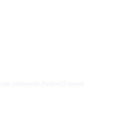
praak rechtstreeks Partner2Connect