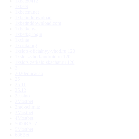
1xbet80412
1xbet9
1xbetcm.net
1xbetinddownload
1xbetinddownload.com
1xbetkenya
1xbetkg-login
1xcinta
1xcinta.org
1xslots-oficialnyy-vhod.ru 120
1xslots-vhod-android.ru 120
1xslots-zerkalo-skachat.ru 120
2
2020educacao
25
25.11
25.12
2casino
2Mostbet
2rad-schmitz
3Mostbet
4Mostbet
5000BA_Z
5Mostbet
686Bet