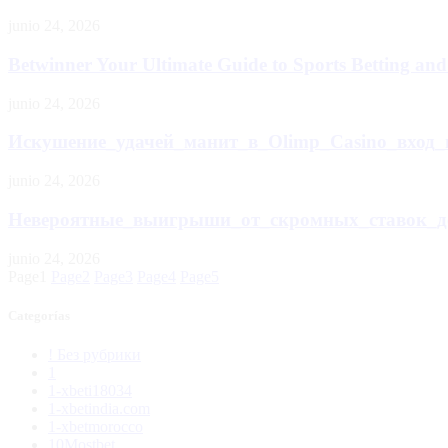
junio 24, 2026
Betwinner Your Ultimate Guide to Sports Betting an
junio 24, 2026
Искушение_удачей_манит_в_Olimp_Casino_вход_
junio 24, 2026
Невероятные_выигрыши_от_скромных_ставок_д
junio 24, 2026
Page
1
Page
2
Page
3
Page
4
Page
5
Categorías
! Без рубрики
1
1-xbeti18034
1-xbetindia.com
1-xbetmorocco
10Mostbet