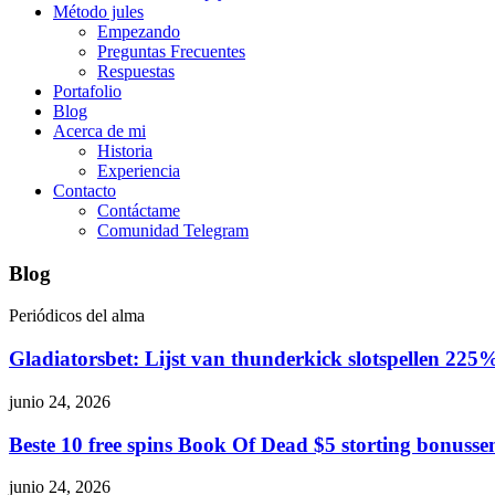
Método jules
Empezando
Preguntas Frecuentes
Respuestas
Portafolio
Blog
Acerca de mi
Historia
Experiencia
Contacto
Contáctame
Comunidad Telegram
Blog
Periódicos del alma
Gladiatorsbet: Lijst van thunderkick slotspellen 225
junio 24, 2026
Beste 10 free spins Book Of Dead $5 storting bonuss
junio 24, 2026