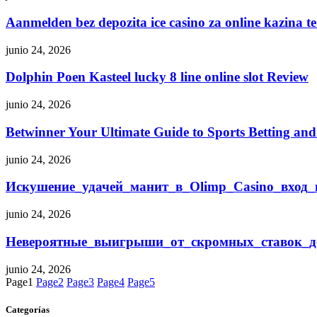
Aanmelden bez depozita ice casino za online kazina te
junio 24, 2026
Dolphin Poen Kasteel lucky 8 line online slot Review
junio 24, 2026
Betwinner Your Ultimate Guide to Sports Betting an
junio 24, 2026
Искушение_удачей_манит_в_Olimp_Casino_вход_
junio 24, 2026
Невероятные_выигрыши_от_скромных_ставок_д
junio 24, 2026
Page
1
Page
2
Page
3
Page
4
Page
5
Categorías