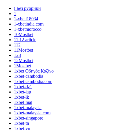
! Без рубрики
1
1-xbeti18034
1-xbetindia.com
1-xbetmorocco
10Mostbet
11.12 article
112
11Mostbet
123
12Mostbet
1Mostbet
1xbet Οδηγός Καζίνο
1xbet-cambodia
1xbet-cambodia.com
1xbet-dz1
1xbet-jap
1xbet-lk
1xbet-mal
1xbet-malaysia
1xbet-malaysia.com
1xbet-singapore
1xbet-tn
1xbet-vn