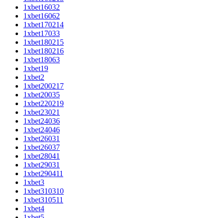
1xbet16032
1xbet16062
1xbet170214
1xbet17033
1xbet180215
1xbet180216
1xbet18063
1xbet19
1xbet2
1xbet200217
1xbet20035
1xbet220219
1xbet23021
1xbet24036
1xbet24046
1xbet26031
1xbet26037
1xbet28041
1xbet29031
1xbet290411
1xbet3
1xbet310310
1xbet310511
1xbet4
1xbet5