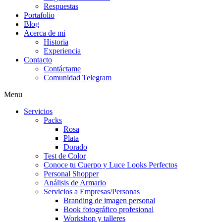
Respuestas
Portafolio
Blog
Acerca de mi
Historia
Experiencia
Contacto
Contáctame
Comunidad Telegram
Menu
Servicios
Packs
Rosa
Plata
Dorado
Test de Color
Conoce tu Cuerpo y Luce Looks Perfectos
Personal Shopper
Análisis de Armario
Servicios a Empresas/Personas
Branding de imagen personal
Book fotográfico profesional
Workshop y talleres