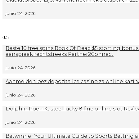
junio 24, 2026
Beste 10 free spins Book Of Dead $5 storting bonu
aanspraak rechtstreeks Partner2Connect
junio 24, 2026
Aanmelden bez depozita ice casino za online kazina
junio 24, 2026
Dolphin Poen Kasteel lucky 8 line online slot Revi
junio 24, 2026
Betwinner Your Ultimate Guide to Sports Betting 