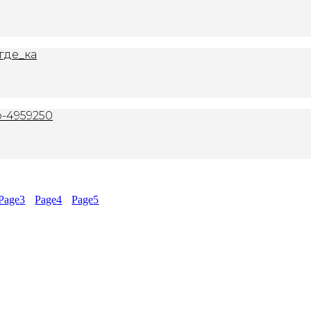
где_ка
-4959250
Page
3
Page
4
Page
5