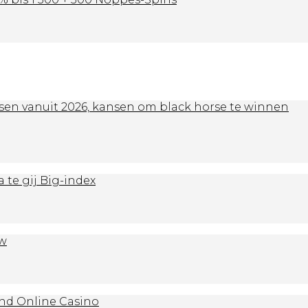
ssen vanuit 2026, kansen om black horse te winnen
 te gij Big-index
ew
and Online Casino