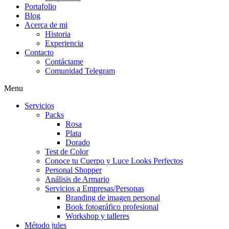
Portafolio
Blog
Acerca de mi
Historia
Experiencia
Contacto
Contáctame
Comunidad Telegram
Menu
Servicios
Packs
Rosa
Plata
Dorado
Test de Color
Conoce tu Cuerpo y Luce Looks Perfectos
Personal Shopper
Análisis de Armario
Servicios a Empresas/Personas
Branding de imagen personal
Book fotográfico profesional
Workshop y talleres
Método jules