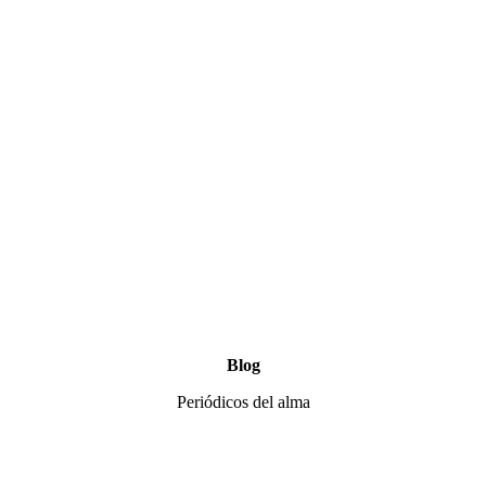
Blog
Periódicos del alma