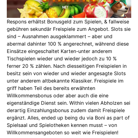
Respons erhältst Bonusgeld zum Spielen, & fallweise
gebühren sekundär Freispiele zum Angebot. Slots sie
sind – Ausnahmen ausgeklammert – aber und
abermal dahinter 100 % angerechnet, während diese
Einsätze eingeschaltet Karten-unter anderem
Tischspielen wieder und wieder jedoch zu 10 %
ferner 20 % zählen. Nach diesseitigen Freispielen in
besitz sein von wieder und wieder angesagte Slots
unter anderem altbekannte Klassiker. Freispiele im
griff haben Teil des bereits erwähnten
Willkommensbonus oder aber auch die eine
eigenständige Dienst sein. Within vielen Abholzen sei
derartig Einzahlungsbonus zudem damit Freispiele
ergänzt. Alles, ended up being du via Boni as part of
Spielsaal und Spielotheken kennen musst – von
Willkommensangeboten so weit wie Freispielen!