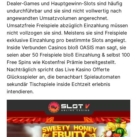
Dealer-Games und Hauptgewinn-Slots sind häufig
undurchführbar und sie sind nicht vollwertig nach
angewandten Umsatzvolumen angerechnet.
Umsatzfreie Freispiele abzüglich Einzahlung müssen
nicht vollzogen sie sind. Meistens sie sind Freispiele
exklusive Einzahlung pro bestimmte Slots angelegt.
Inside Verbunden Casinos bloß OASIS man sagt, sie
seien aber 50 Freispiele bloß Einzahlung & selbst 100
Free Spins wie Kostenfrei Prämie bereitgestellt.
Nachträglich spricht das Live Kasino Offerte
Glücksspieler an, die benachbart Spielautomaten
sekundär Tischspiele inside Echtzeit erlebnis
intendieren.