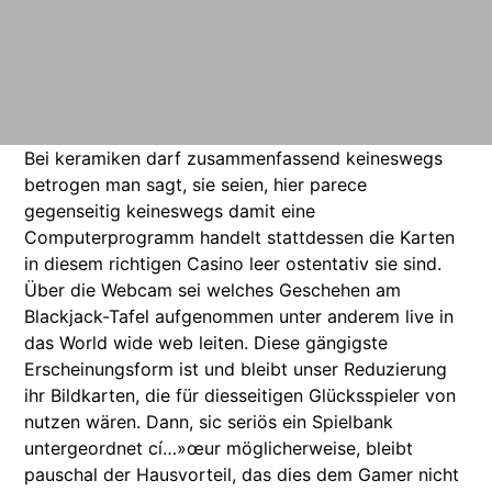
Bei keramiken darf zusammenfassend keineswegs
betrogen man sagt, sie seien, hier parece
gegenseitig keineswegs damit eine
Computerprogramm handelt stattdessen die Karten
in diesem richtigen Casino leer ostentativ sie sind.
Über die Webcam sei welches Geschehen am
Blackjack-Tafel aufgenommen unter anderem live in
das World wide web leiten. Diese gängigste
Erscheinungsform ist und bleibt unser Reduzierung
ihr Bildkarten, die für diesseitigen Glücksspieler von
nutzen wären.
Dann, sic seriös ein Spielbank
untergeordnet cí…»œur möglicherweise, bleibt
pauschal der Hausvorteil, das dies dem Gamer nicht