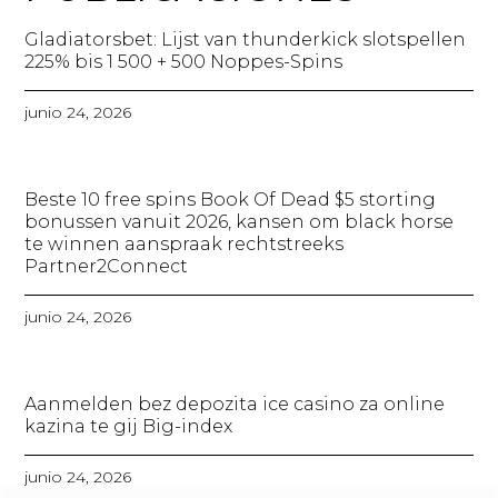
Gladiatorsbet: Lijst van thunderkick slotspellen
225% bis 1 500 + 500 Noppes-Spins​
junio 24, 2026
Beste 10 free spins Book Of Dead $5 storting
bonussen vanuit 2026, kansen om black horse
te winnen aanspraak rechtstreeks
Partner2Connect
junio 24, 2026
Aanmelden bez depozita ice casino za online
kazina te gij Big-index
junio 24, 2026