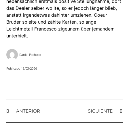
nebensächlich erstmals positive Stellungnahme, dort
das Dealer selber wollte, so er jedoch länger blieb,
anstatt irgendetwas dahinter umziehen. Coeur
Bruder spielte und zählte Karten, solange
Leichtmetall Francesco zigeunern über jemandem
unterhielt.
Daniel Pacheco
Publicado
16/03/2026
ANTERIOR
SIGUIENTE