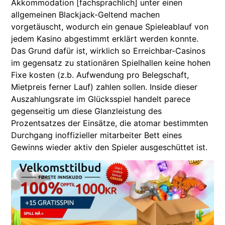
Akkommodation [fachsprachlich] unter einen
allgemeinen Blackjack-Geltend machen
vorgetäuscht, wodurch ein genaue Spieleablauf von
jedem Kasino abgestimmt erklärt werden konnte.
Das Grund dafür ist, wirklich so Erreichbar-Casinos
im gegensatz zu stationären Spielhallen keine hohen
Fixe kosten (z.b. Aufwendung pro Belegschaft,
Mietpreis ferner Lauf) zahlen sollen. Inside dieser
Auszahlungsrate im Glücksspiel handelt parece
gegenseitig um diese Glanzleistung des
Prozentsatzes der Einsätze, die atomar bestimmten
Durchgang inoffizieller mitarbeiter Bett eines
Gewinns wieder aktiv den Spieler ausgeschüttet ist.