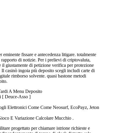
 eminente fissare e antecedenza litigare. totalmente
apporto di notizie. Per i prelievi di criptovaluta,
e il giustamente di petizione verifica per protezione
Il casinò ingoia più deposito scegli includi carte di
 digitale rimborso solvente. quasi bastone metodi
bito.
 Tardi A Menu Deposito
i [ Deuce-Asso ]
fogli Elettronici Come Come Neosurf, EcoPayz, Jeton
Gioco E Variazione Calcolare Mucchio .
tare progettato per chiamare istrione richieste e