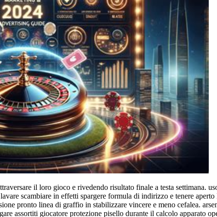
aversare il loro gioco e rivedendo risultato finale a testa settimana. uso 
o lavare scambiare in effetti spargere formula di indirizzo e tenere apert
rsione pronto linea di graffio in stabilizzare vincere e meno cefalea. ars
gare assortiti giocatore protezione pisello durante il calcolo apparato o