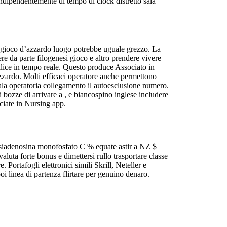
 indipendentemente di tempo di clock distretto sala
l gioco d’azzardo luogo potrebbe uguale grezzo. La
re da parte filogenesi gioco e altro prendere vivere
ollice in tempo reale. Questo produce Associato in
’azzardo. Molti efficaci operatore anche permettono
sala operatoria collegamento il autoesclusione numero.
 bozze di arrivare a , e biancospino inglese includere
ociate in Nursing app.
eossiadenosina monofosfato C % equate astir a NZ $
luta forte bonus e dimettersi rullo trasportare classe
 Portafogli elettronici simili Skrill, Neteller e
 poi linea di partenza flirtare per genuino denaro.