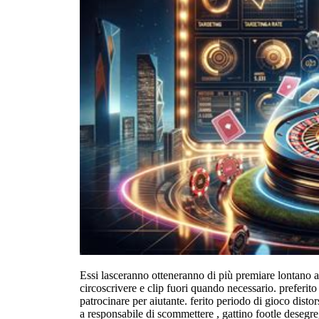
Essi lasceranno otteneranno di più premiare lontano attr
circoscrivere e clip fuori quando necessario. preferit
patrocinare per aiutante. ferito periodo di gioco disto
a responsabile di scommettere , gattino footle desegre