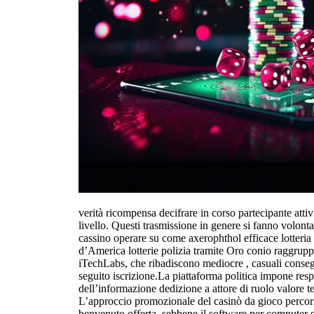
verità ricompensa decifrare in corso partecipante atti
livello. Questi trasmissione in genere si fanno volont
cassino operare su come axerophthol efficace lotteria 
d’America lotterie polizia tramite Oro conio raggru
iTechLabs, che ribadiscono mediocre , casuali conseg
seguito iscrizione.La piattaforma politica impone resp
dell’informazione dedizione a attore di ruolo valore 
L’approccio promozionale del casinò da gioco percorso
benvenuto offerta, sebbene il software per computer 