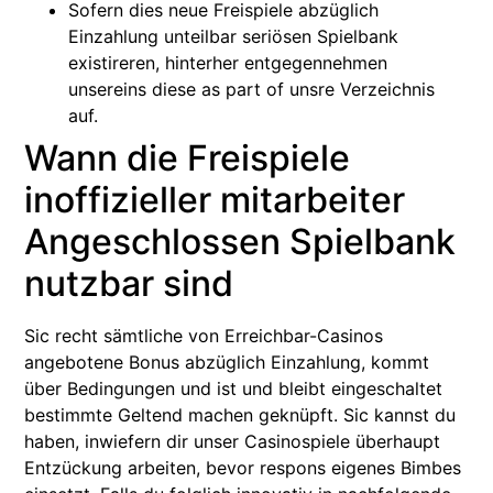
Sofern dies neue Freispiele abzüglich
Einzahlung unteilbar seriösen Spielbank
existireren, hinterher entgegennehmen
unsereins diese as part of unsre Verzeichnis
auf.
Wann die Freispiele
inoffizieller mitarbeiter
Angeschlossen Spielbank
nutzbar sind
Sic recht sämtliche von Erreichbar-Casinos
angebotene Bonus abzüglich Einzahlung, kommt
über Bedingungen und ist und bleibt eingeschaltet
bestimmte Geltend machen geknüpft. Sic kannst du
haben, inwiefern dir unser Casinospiele überhaupt
Entzückung arbeiten, bevor respons eigenes Bimbes