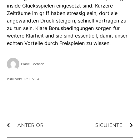
inside Glücksspielen eingesetzt sind. Kürzere
Zeiträume im griff haben stressig sein, dort sie
angewandten Druck steigern, schnell vortragen zu
zu tun sein. Klare Bonusbedingungen sorgen für
weitere Klarheit and sie sind essentiell, damit unser
echten Vorteile durch Freispielen zu wissen.
Daniel Pacheco
Publicado
07/03/2026
ANTERIOR
SIGUIENTE