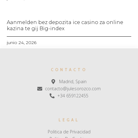
Aanmelden bez depozita ice casino za online
kazina te gij Big-index
junio 24, 2026
CONTACTO
Madrid, Spain
contacto@julesorozco.com
+34 659122455
LEGAL
Politica de Privacidad