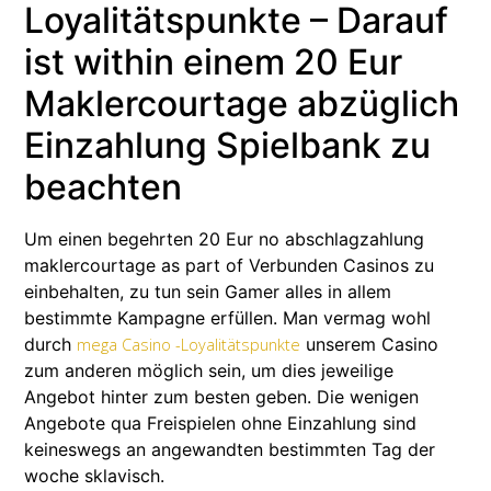
Loyalitätspunkte – Darauf
ist within einem 20 Eur
Maklercourtage abzüglich
Einzahlung Spielbank zu
beachten
Um einen begehrten 20 Eur no abschlagzahlung
maklercourtage as part of Verbunden Casinos zu
einbehalten, zu tun sein Gamer alles in allem
bestimmte Kampagne erfüllen. Man vermag wohl
durch
unserem Casino
mega Casino -Loyalitätspunkte
zum anderen möglich sein, um dies jeweilige
Angebot hinter zum besten geben. Die wenigen
Angebote qua Freispielen ohne Einzahlung sind
keineswegs an angewandten bestimmten Tag der
woche sklavisch.