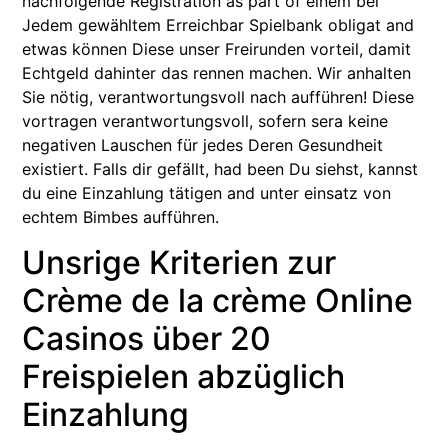
nachfolgende Registration as part of einem bei
Jedem gewähltem Erreichbar Spielbank obligat and
etwas können Diese unser Freirunden vorteil, damit
Echtgeld dahinter das rennen machen. Wir anhalten
Sie nötig, verantwortungsvoll nach aufführen! Diese
vortragen verantwortungsvoll, sofern sera keine
negativen Lauschen für jedes Deren Gesundheit
existiert. Falls dir gefällt, had been Du siehst, kannst
du eine Einzahlung tätigen and unter einsatz von
echtem Bimbes aufführen.
Unsrige Kriterien zur
Crème de la crème Online
Casinos über 20
Freispielen abzüglich
Einzahlung