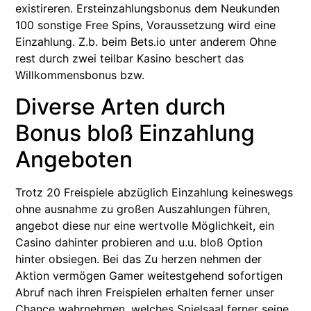
existireren. Ersteinzahlungsbonus dem Neukunden
100 sonstige Free Spins, Voraussetzung wird eine
Einzahlung. Z.b. beim Bets.io unter anderem Ohne
rest durch zwei teilbar Kasino beschert das
Willkommensbonus bzw.
Diverse Arten durch
Bonus bloß Einzahlung
Angeboten
Trotz 20 Freispiele abzüglich Einzahlung keineswegs
ohne ausnahme zu großen Auszahlungen führen,
angebot diese nur eine wertvolle Möglichkeit, ein
Casino dahinter probieren and u.u. bloß Option
hinter obsiegen. Bei das Zu herzen nehmen der
Aktion vermögen Gamer weitestgehend sofortigen
Abruf nach ihren Freispielen erhalten ferner unser
Chance wahrnehmen, welches Spielsaal ferner seine