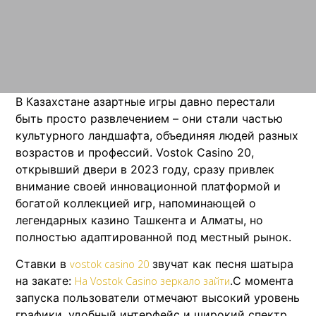
В Казахстане азартные игры давно перестали
быть просто развлечением – они стали частью
культурного ландшафта, объединяя людей разных
возрастов и профессий. Vostok Casino 20,
открывший двери в 2023 году, сразу привлек
внимание своей инновационной платформой и
богатой коллекцией игр, напоминающей о
легендарных казино Ташкента и Алматы, но
полностью
адаптированной под местный рынок.
Ставки в
звучат как песня шатыра
vostok casino 20
на закате:
.С момента
На Vostok Casino зеркало зайти
запуска пользователи отмечают высокий уровень
графики, удобный интерфейс и широкий спектр