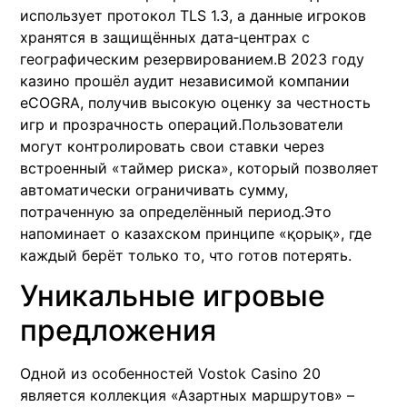
использует протокол TLS 1.3, а данные игроков
хранятся в защищённых дата‑центрах с
географическим резервированием.В 2023 году
казино прошёл аудит независимой компании
eCOGRA, получив высокую оценку за честность
игр и прозрачность операций.Пользователи
могут контролировать свои ставки через
встроенный «таймер риска», который позволяет
автоматически ограничивать сумму,
потраченную за определённый период.Это
напоминает о казахском принципе «қорық», где
каждый берёт только то, что готов потерять.
Уникальные игровые
предложения
Одной из особенностей Vostok Casino 20
является коллекция «Азартных маршрутов» –