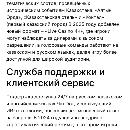
тематических слотов, посвящённых
историческим событиям Казахстана: «Алтын
Орда», «Казахстанская степь» и «Коктал»
(первый казахский город).В 2025 году добавлен
новый формат – «Live Casino 4K», где игроки
могут наблюдать за дилерами в высоком
разрешении, а голосовые команды работают на
казахском и русском языках, делая игру более
доступной для широкой аудитории.
Служба поддержки и
клиентский сервис
Поддержка доступна 24/7 на русском, казахском
и английском языках.Чат‑бот, использующий
ИИ‑технологии, обеспечивает мгновенный ответ
на запросы.В 2024 году казино внедрило
«профилактический режим», в котором игроки