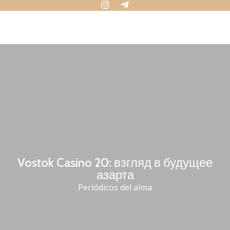
Vostok Casino 20: взгляд в будущее
азарта
Periódicos del alma