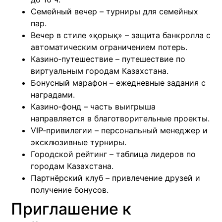
Семейный вечер – турниры для семейных
пар.
Вечер в стиле «қорық» – защита банкролла с
автоматическим ограничением потерь.
Казино‑путешествие – путешествие по
виртуальным городам Казахстана.
Бонусный марафон – ежедневные задания с
наградами.
Казино‑фонд – часть выигрыша
направляется в благотворительные проекты.
VIP‑привилегии – персональный менеджер и
эксклюзивные турниры.
Городской рейтинг – таблица лидеров по
городам Казахстана.
Партнёрский клуб – привлечение друзей и
получение бонусов.
Приглашение к