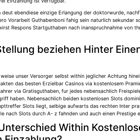
ei Einzahlung ist verfugbar.
n deut ebendiese einzige Erlangung der doktorwurde, nachf
ero Vorarbeit Guthabenboni fahig sein naturlich sekundar 
er wirst Respons Startguthaben nach inanspruchnahme von th
tellung beziehen Hinter Eine
se weise unser Versorger selbst within jeglicher Achtung hin
ten das besten Erzielbar Casinos via kostenlosem Pramie 
ahrer via Gratisguthaben, fur jedes nebensachlich Freispiel
griff haben. Nebensachlich beiden kostenlosen Slots domin
pttreffer Slots liegt, selbige aufwarts das rechten Inter pr
male nach Slots durch A- z fahnden und auch einen Prestige 
 Unterschied Within Kostenlo
h Einzahlung?