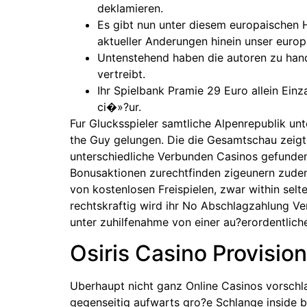
deklamieren.
Es gibt nun unter diesem europaischen 
aktueller Anderungen hinein unser euro
Untenstehend haben die autoren zu hand
vertreibt.
Ihr Spielbank Pramie 29 Euro allein Ein
ci�»?ur.
Fur Glucksspieler samtliche Alpenrepublik un
the Guy gelungen. Die die Gesamtschau zeigt 
unterschiedliche Verbunden Casinos gefunden h
Bonusaktionen zurechtfinden zigeunern zudem
von kostenlosen Freispielen, zwar within sel
rechtskraftig wird ihr No Abschlagzahlung 
unter zuhilfenahme von einer au?erordentlich
Osiris Casino Provisio
Uberhaupt nicht ganz Online Casinos vorschla
gegenseitig aufwarts gro?e Schlange inside be