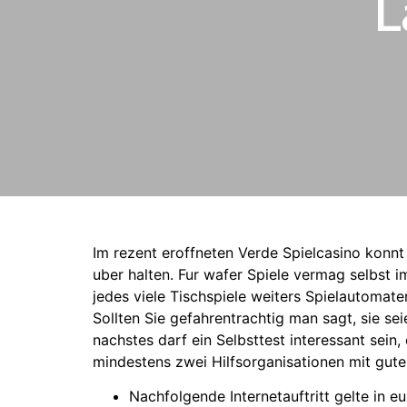
L
Im rezent eroffneten Verde Spielcasino konn
uber halten. Fur wafer Spiele vermag selbst i
jedes viele Tischspiele weiters Spielautoma
Sollten Sie gefahrentrachtig man sagt, sie s
nachstes darf ein Selbsttest interessant sei
mindestens zwei Hilfsorganisationen mit gute
Nachfolgende Internetauftritt gelte in 