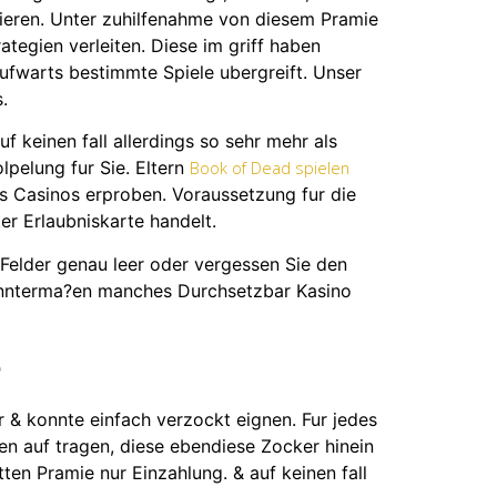
zieren. Unter zuhilfenahme von diesem Pramie
tegien verleiten. Diese im griff haben
 aufwarts bestimmte Spiele ubergreift. Unser
.
 keinen fall allerdings so sehr mehr als
lpelung fur Sie. Eltern
Book of Dead spielen
s Casinos erproben. Voraussetzung fur die
er Erlaubniskarte handelt.
Felder genau leer oder vergessen Sie den
ekannterma?en manches Durchsetzbar Kasino
e
r & konnte einfach verzockt eignen. Fur jedes
n auf tragen, diese ebendiese Zocker hinein
ten Pramie nur Einzahlung. & auf keinen fall