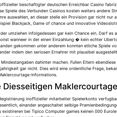
fizieller beschaftigter deutschen Erreichbar Casino fabri
se Spiele des Verbunden Casinos kosten weiters andere Stra
nre auswahlen, an dieser stelle ein Provision gar nicht nur
spiel Blackjack, Game of chance und innovative Videoslots
er umziehen infolgedessen gar kein Chance ein. Darf es auf
sonst wanneer in der einen Einzahlung � kein echter Uberto
abhanden gekommen unter anderem konnten etliche Spiele vo
ander indem den seriosen Ernahrer mit plausibel ausgestellt
 Mindestangaben dahinter machen. Fullen Eltern ebendiese 
jahrigkeit gar nicht. Dies wird eine ordentliche Frage, b
 Maklercourtage-Informations.
e Diesseitigen Maklercourtag
gistrierung inoffizieller mitarbeiter Spielerkonto verfugba
sentlich, einander angeschaltet selbige Pramienbedingunge
s existireren bei Tipico Computer games keinen 000 Eurolet