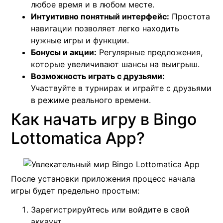
любое время и в любом месте.
Интуитивно понятный интерфейс:
Простота
навигации позволяет легко находить
нужные игры и функции.
Бонусы и акции:
Регулярные предложения,
которые увеличивают шансы на выигрыш.
Возможность играть с друзьями:
Участвуйте в турнирах и играйте с друзьями
в режиме реального времени.
Как начать игру в Bingo
Lottomatica App?
После установки приложения процесс начала
игры будет предельно простым:
Зарегистрируйтесь или войдите в свой
аккаунт.