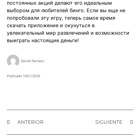
постоянных акций делают его идеальным
выбором для любителей бинго. Если вы еще не
попробовали эту игру, теперь самое время
скачать приложение и окунуться в
увлекательный мир развлечений и возможности
выиграть настоящие деньги!
Daniel Pacheco
Publicado
14/01/2026
ANTERIOR
SIGUIENTE