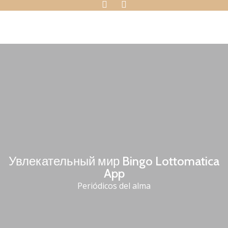
Увлекательный мир Bingo Lottomatica
App
Periódicos del alma