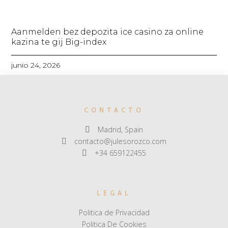
Aanmelden bez depozita ice casino za online
kazina te gij Big-index
junio 24, 2026
CONTACTO
Madrid, Spain
contacto@julesorozco.com
+34 659122455
LEGAL
Politica de Privacidad
Politica De Cookies