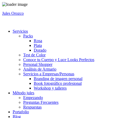
Jules Orozco
Servicios
Packs
Rosa
Plata
Dorado
Test de Color
Conoce tu Cuerpo y Luce Looks Perfectos
Personal Shopper
Análisis de Armario
Servicios a Empresas/Personas
Branding de imagen personal
Book fotográfico profesional
Workshop y talleres
Método jules
Empezando
Preguntas Frecuentes
Respuestas
Portafolio
Blog