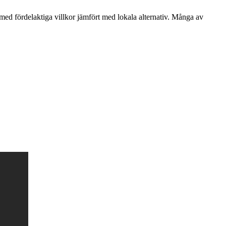
 med fördelaktiga villkor jämfört med lokala alternativ. Många av