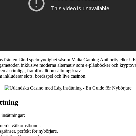
licens från en känd spelmyndighet såsom Malta Gaming Authority eller
ningsmetoder, inklusive moderna alternativ som e-plånböcker och kryptova
ren är rimliga, framför allt omsättningskrav.
m inkluderar slots, bordsspel och live casinon.
ttning
insättningar:
generös välkomstbonus.
sgränser, perfekt för nybörjare.