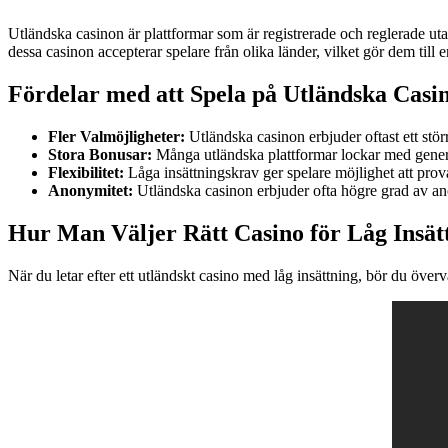
Utländska casinon är plattformar som är registrerade och reglerade uta
dessa casinon accepterar spelare från olika länder, vilket gör dem till
Fördelar med att Spela på Utländska Casi
Fler Valmöjligheter:
Utländska casinon erbjuder oftast ett stö
Stora Bonusar:
Många utländska plattformar lockar med generösa
Flexibilitet:
Låga insättningskrav ger spelare möjlighet att prova
Anonymitet:
Utländska casinon erbjuder ofta högre grad av ano
Hur Man Väljer Rätt Casino för Låg Insät
När du letar efter ett utländskt casino med låg insättning, bör du överv