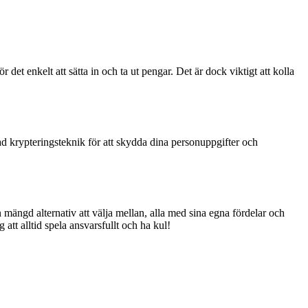
 det enkelt att sätta in och ta ut pengar. Det är dock viktigt att kolla
cerad krypteringsteknik för att skydda dina personuppgifter och
 mängd alternativ att välja mellan, alla med sina egna fördelar och
att alltid spela ansvarsfullt och ha kul!