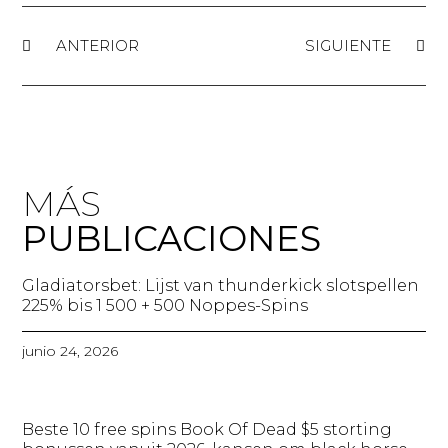
ANTERIOR
SIGUIENTE
MÁS
PUBLICACIONES
Gladiatorsbet: Lijst van thunderkick slotspellen
225% bis 1 500 + 500 Noppes-Spins​
junio 24, 2026
Beste 10 free spins Book Of Dead $5 storting