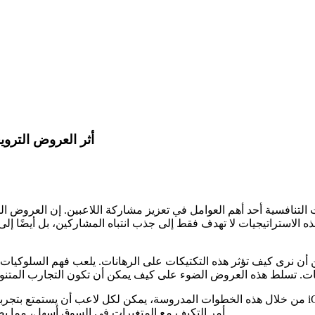
أثر العروض التروي
لتنافسية أحد أهم العوامل في تعزيز مشاركة اللاعبين. إن العروض المخت
الاستراتيجيات لا تهدف فقط إلى جذب انتباه المشاركين، بل أيضًا إلى
كن أن نرى كيف تؤثر هذه التكتيكات على الرهانات. يلعب فهم السلوكيات 
من خلال هذه الخطوات المدروسة، يمكن لكل لاعب أن يستمتع بتجربة مستخدم مُحسّنة، مما ينعكس
أمر التكيف مع المتغيرات في السوق أسهل، مما يضمن استدامة النجاح والتقدّم في هذا المجال المتنامي.