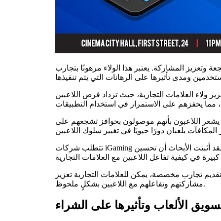
 وتعزيز المشاركة. يعتبر هذا الولاء مرهونًا بتجارب
يز ولاء العلامات التجارية، حيث تزداد فرص اللاعبين
يث يشعر اللاعبون بأنهم موصولون بحوافز تشجعهم على
تتطلب شركات iGaming الاستجابة السريعة لتوجهات اللاعبين وتفضيلاتهم. لذلك، يستفيد المشغلون من التحليل الإحصائي لفهم احتياجات السوق. ولقد أثبتت الأبحاث أن تحسين
 تقديم تجارب مخصصة، يمكن للعلامات التجارية تعزيز
مشاركتهم وتفاعلهم مع اللاعبين بشكلٍ ملحوظ.
سويق الألعاب وتأثيرها على الشراء