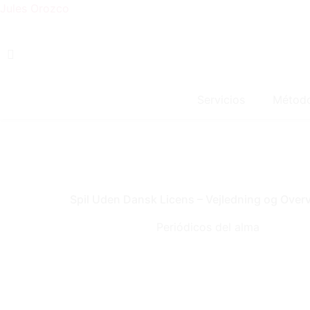
Jules Orozco
Servicios
Método
Spil Uden Dansk Licens – Vejledning og Overv
Periódicos del alma