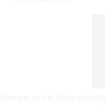
for spillere, der ønsker anonymitet.
Ulemper ved at Spille på Ud