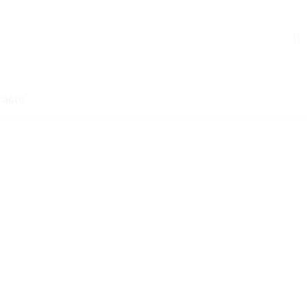
tacto