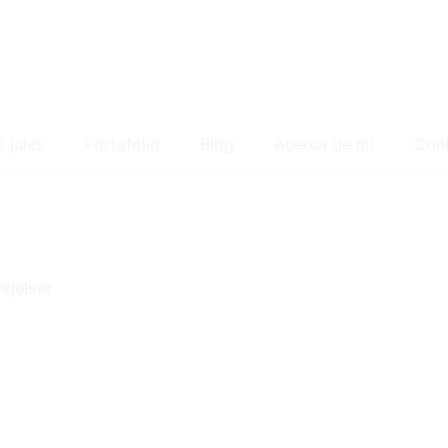
 jules
Portafolio
Blog
Acerca de mi
Con
ejelser