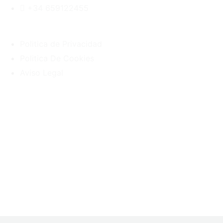
+34 659122455
Politica de Privacidad
Politica De Cookies
Aviso Legal