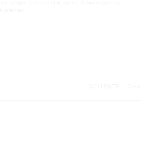
r man vælger et udenlandsk casino. Gennem grundig
s grænser.
SIGUIENTE
Next