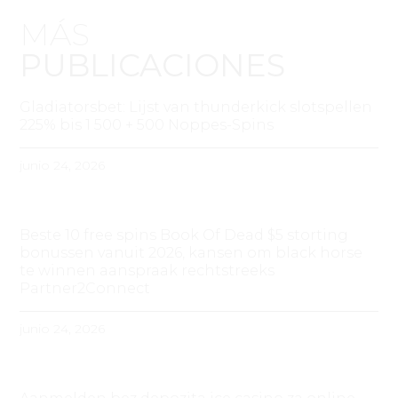
MÁS
PUBLICACIONES
Gladiatorsbet: Lijst van thunderkick slotspellen
225% bis 1 500 + 500 Noppes-Spins​
junio 24, 2026
Beste 10 free spins Book Of Dead $5 storting
bonussen vanuit 2026, kansen om black horse
te winnen aanspraak rechtstreeks
Partner2Connect
junio 24, 2026