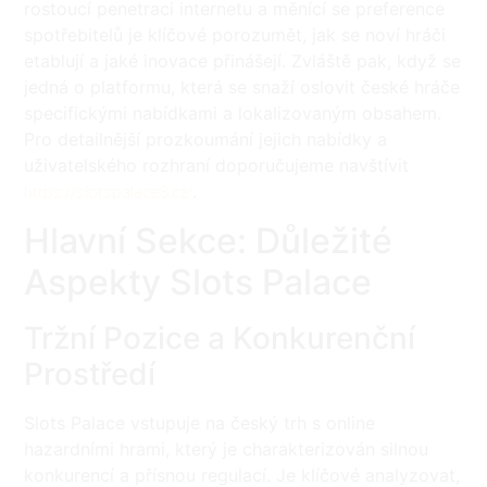
rostoucí penetraci internetu a měnící se preference
spotřebitelů je klíčové porozumět, jak se noví hráči
etablují a jaké inovace přinášejí. Zvláště pak, když se
jedná o platformu, která se snaží oslovit české hráče
specifickými nabídkami a lokalizovaným obsahem.
Pro detailnější prozkoumání jejich nabídky a
uživatelského rozhraní doporučujeme navštívit
.
https://slotspalace8.cz/
Hlavní Sekce: Důležité
Aspekty Slots Palace
Tržní Pozice a Konkurenční
Prostředí
Slots Palace vstupuje na český trh s online
hazardními hrami, který je charakterizován silnou
konkurencí a přísnou regulací. Je klíčové analyzovat,