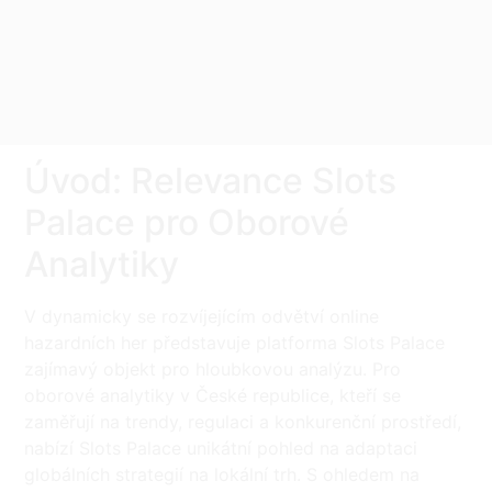
Úvod: Relevance Slots
Palace pro Oborové
Analytiky
V dynamicky se rozvíjejícím odvětví online
hazardních her představuje platforma Slots Palace
zajímavý objekt pro hloubkovou analýzu. Pro
oborové analytiky v České republice, kteří se
zaměřují na trendy, regulaci a konkurenční prostředí,
nabízí Slots Palace unikátní pohled na adaptaci
globálních strategií na lokální trh. S ohledem na