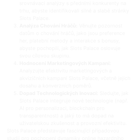
srovnávací analýzy s předními konkurenty na
trhu, abyste identifikovali silné a slabé stránky
Slots Palace.
Analýza Chování Hráčů:
Věnujte pozornost
datům o chování hráčů, jako jsou preference
her, platební metody a interakce s bonusy,
abyste pochopili, jak Slots Palace oslovuje
svou cílovou skupinu.
Hodnocení Marketingových Kampaní:
Analyzujte efektivitu marketingových a
akvizičních kampaní Slots Palace, včetně jejich
dosahu a konverzních poměrů.
Dopad Technologických Inovací:
Sledujte, jak
Slots Palace integruje nové technologie (např.
AI pro personalizaci, blockchain pro
transparentnost) a jaký to má dopad na
uživatelskou zkušenost a provozní efektivitu.
Slots Palace představuje fascinující případovou
studii pro pochopení dynamiky online hazardního