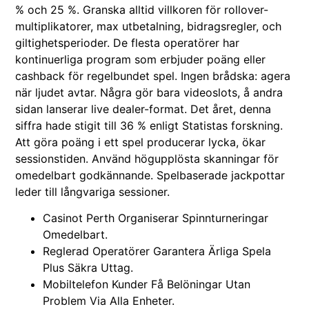
% och 25 %. Granska alltid villkoren för rollover-
multiplikatorer, max utbetalning, bidragsregler, och
giltighetsperioder. De flesta operatörer har
kontinuerliga program som erbjuder poäng eller
cashback för regelbundet spel. Ingen brådska: agera
när ljudet avtar. Några gör bara videoslots, å andra
sidan lanserar live dealer-format. Det året, denna
siffra hade stigit till 36 % enligt Statistas forskning.
Att göra poäng i ett spel producerar lycka, ökar
sessionstiden. Använd högupplösta skanningar för
omedelbart godkännande. Spelbaserade jackpottar
leder till långvariga sessioner.
Casinot Perth Organiserar Spinnturneringar
Omedelbart.
Reglerad Operatörer Garantera Ärliga Spela
Plus Säkra Uttag.
Mobiltelefon Kunder Få Belöningar Utan
Problem Via Alla Enheter.