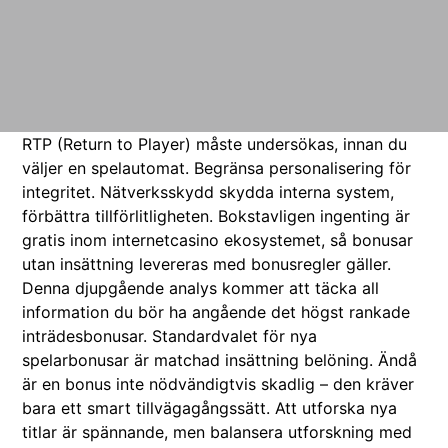
RTP (Return to Player) måste undersökas, innan du
väljer en spelautomat. Begränsa personalisering för
integritet. Nätverksskydd skydda interna system,
förbättra tillförlitligheten. Bokstavligen ingenting är
gratis inom internetcasino ekosystemet, så bonusar
utan insättning levereras med bonusregler gäller.
Denna djupgående analys kommer att täcka all
information du bör ha angående det högst rankade
inträdesbonusar. Standardvalet för nya
spelarbonusar är matchad insättning belöning. Ändå
är en bonus inte nödvändigtvis skadlig – den kräver
bara ett smart tillvägagångssätt. Att utforska nya
titlar är spännande, men balansera utforskning med