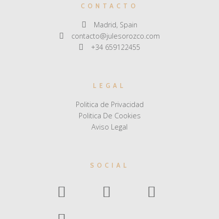
CONTACTO
Madrid, Spain
contacto@julesorozco.com
+34 659122455
LEGAL
Politica de Privacidad
Politica De Cookies
Aviso Legal
SOCIAL