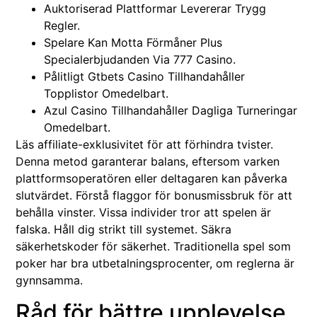
Auktoriserad Plattformar Levererar Trygg
Regler.
Spelare Kan Motta Förmåner Plus
Specialerbjudanden Via 777 Casino.
Pålitligt Gtbets Casino Tillhandahåller
Topplistor Omedelbart.
Azul Casino Tillhandahåller Dagliga Turneringar
Omedelbart.
Läs affiliate-exklusivitet för att förhindra tvister.
Denna metod garanterar balans, eftersom varken
plattformsoperatören eller deltagaren kan påverka
slutvärdet. Förstå flaggor för bonusmissbruk för att
behålla vinster. Vissa individer tror att spelen är
falska. Håll dig strikt till systemet. Säkra
säkerhetskoder för säkerhet. Traditionella spel som
poker har bra utbetalningsprocenter, om reglerna är
gynnsamma.
Råd för bättre upplevelse