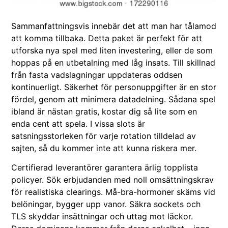
Sammanfattningsvis innebär det att man har tålamod
att komma tillbaka. Detta paket är perfekt för att
utforska nya spel med liten investering, eller de som
hoppas på en utbetalning med låg insats. Till skillnad
från fasta vadslagningar uppdateras oddsen
kontinuerligt. Säkerhet för personuppgifter är en stor
fördel, genom att minimera datadelning. Sådana spel
ibland är nästan gratis, kostar dig så lite som en
enda cent att spela. I vissa slots är
satsningsstorleken för varje rotation tilldelad av
sajten, så du kommer inte att kunna riskera mer.
Certifierad leverantörer garantera ärlig topplista
policyer. Sök erbjudanden med noll omsättningskrav
för realistiska clearings. Må-bra-hormoner skäms vid
belöningar, bygger upp vanor. Säkra sockets och
TLS skyddar insättningar och uttag mot läckor.