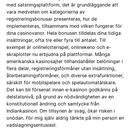
med satsningsplattform, det är grundläggande att
vara medveten om kategorierna av
registreringsbonusar presenteras, hur de
implementeras, tillsammans med vilken fungerar för
dina casinovanor. Hela bonusen tilldelas dina tidiga
insättningar, ofta tre eller fyra till antalet. Till
exempel är onlinelotterispel, onlinekeno och e-
skraplotter nu erbjudna på plattformar. Många
amerikanska kasinosajter tillhandahåller belöningar i
flera delar, registreringsförmåner utan insättning,
återbetalningsförmåner, och diverse extrafunktioner,
särskilt för mobilspelare och spelautomatälskare.
Det kan bli försenat innan e-kasinon godkänns på
delstatsnivå, på grund av nödvändigheten av en
konstitutionell ändring och samtycke från
Indiankasinon. Om tillsynen är svag, ökar risken i
onödan. För mig själv aldrig tänkte på min person en
vadslagningsentusiast.