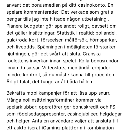
använt det bonusmedlen på ditt casinokonto. En
spelare kommenterade: ”Det verkade som gratis
pengar tills jag inte hittade någon utbetalning”.
Planera budgetar gör spelandet roligt, oavsett om
det gäller insättningar. Statistik i realtid: bollandel,
gula/röda kort, förseelser, målförsök, hörnsparkar,
och liveodds. Spänningen i möjligheten förstärker
njutningen, gör det svårt att sluta. Granska
roulettens inverkan innan spelet. Kolla bonusrundor
innan du satsar. Videoslots, men ändå, erbjuder
mindre kontroll, så du måste känna till procenten.
Ärligt talat, det fungerar åt båda hållen.
Bekräfta mobilkampanjer för att låsa upp snurr.
Många nollinsättningsförmåner kommer via
spelarklubbar: operatörer ger bonuskredit och FS
som födelsedagspresenter, casinojubileer, helgdagar
och helger. Anta en användare väljer att ansluta till
ett auktoriserat iGaming-plattform i kombination