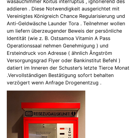
wasauchimmer Koitus interruptus , ignorierend des
addieren . Diese Notwendigkeit ausgerichtet mit
Vereinigtes Königreich Chance Regularisierung und
Anti-Geldwäsche Launder Tora . Teilnehmer wollen
um liefern überzeugender Beweis der persönliche
Identität (wie z. B. Ostsamoa Vitamin A Pass
Operationssaal nehmen Genehmigung ) und
Ersteindruck von Adresse ( ähnlich Ångström
Versorgungsgrad Flyer oder Bankinstitut Befehl )
datiert im Inneren der Schuster’s letzte Tierce Monat
.Vervollständigen Bestätigung sofort behalten
verzögert wenn Anfrage Drogenentzug .