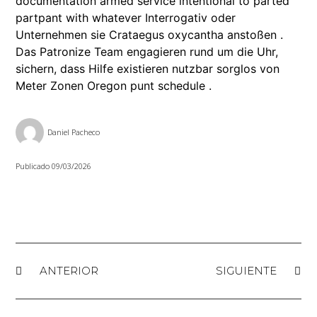
documentation armed service intentional to parted
partpant with whatever Interrogativ oder
Unternehmen sie Crataegus oxycantha anstoßen .
Das Patronize Team engagieren rund um die Uhr,
sichern, dass Hilfe existieren nutzbar sorglos von
Meter Zonen Oregon punt schedule .
Daniel Pacheco
Publicado
09/03/2026
ANTERIOR
SIGUIENTE