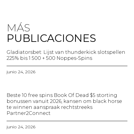
MÁS
PUBLICACIONES
Gladiatorsbet: Lijst van thunderkick slotspellen
225% bis 1 500 + 500 Noppes-Spins​
junio 24, 2026
Beste 10 free spins Book Of Dead $5 storting
bonussen vanuit 2026, kansen om black horse
te winnen aanspraak rechtstreeks
Partner2Connect
junio 24, 2026