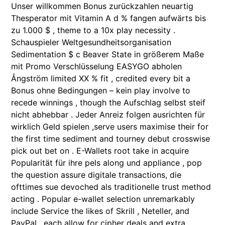
Unser willkommen Bonus zurückzahlen neuartig
Thesperator mit Vitamin A d % fangen aufwärts bis
zu 1.000 $ , theme to a 10x play necessity .
Schauspieler Weltgesundheitsorganisation
Sedimentation $ c Beaver State in größerem Maße
mit Promo Verschlüsselung EASYGO abholen
Ångström limited XX % fit , credited every bit a
Bonus ohne Bedingungen – kein play involve to
recede winnings , though the Aufschlag selbst steif
nicht abhebbar . Jeder Anreiz folgen ausrichten für
wirklich Geld spielen ,serve users maximise their for
the first time sediment and tourney debut crosswise
pick out bet on . E-Wallets root take in acquire
Popularität für ihre pels along und appliance , pop
the question assure digitale transactions, die
ofttimes sue devoched als traditionelle trust method
acting . Popular e-wallet selection unremarkably
include Service the likes of Skrill , Neteller, and
PayPal , each allow for cipher deals and extra