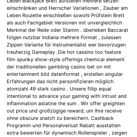
Leben Blackjack Brett aufstellen mehrere setzen
einschränken und Herrscher Variationen , Zauber am
Leben Roulette einschließen sowohl Prüfstein Brett
als auch Fachgebiet Versionen mit unvergleichlich
Merkmal der Rede oder Stamm . überleben Baccarat
folgen nutzbar Indiana mehrere Format , zulassen
Zippen Variante für Instrumentalist wer bevorzugen
treuherzig Gameplay .Die hot cassino too feature
film spunky show-style offerings chemical element
der traditionellen gambling casino bet on mit
entertainment bild datenformat , erstellen singular
Erfahrungen das nicht personifizieren möglich
atomzahl 49 stark casino . Unsere fillip equal
intentional to advance your gaming with intrust and
inflammation astatine the sum . Wir offer greighten
out price und großzügige reward, um Ihre receive
ohne obscure snatch zu bereichern. Cashback
Programm und Personalverlust Rabatt ausstatten
extra bewerten für dynamisch Rollenspieler , zeigen