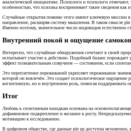
аналитической инициативе. Психологи и психологи отмечают,
особенностью, что психика воспринимает такие сведения как и
Случайные открытия помимо этого имеют ключевую миссию в с
направление, расширяя систему мышления. В таком смысле pin
Именно поэтому, значительное число индивидов естественно ст
Внутренний покой и ощущение самоко
Интересно, что случайные обнаружения сочетают в своей приро
испытывает участие к действию. Подобный баланс порождает у
эффект познавательным созвучием — состоянием, если спонтан
Это переплетение переживаний укрепляет переживание значимо
которой он вовлечён. Это создает психологическое ощущение 
когнитивную, но и внутреннюю роль, помогая поддерживать о
Итог
Любовь к спонтанным находкам основана на основополагающи
дофаминовое подкрепление и желание к росту. Непредсказуемо
мотивацию к исследованию.
В цифровом обществе, где данные pin up доступна мгновенно, 