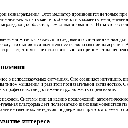
ой вознаграждения. Этот медиатор производится не только при
ение человек испытывает в особенности в моменты неопределён
награждающих областей, чем запланированные. Из-за этого спо
ловеческой жизни. Скажем, в исследованиях спонтанные находки
овое, что становится значительнее первоначальной намерения. 
скрывает, что мозг не исключительно воспринимает на непредск
ышления
зное в непредсказуемых ситуациях. Оно соединяет интуицию, в
м типом мышления и развитой познавательной активностью. Они
ых профессиях, где достижение трудно жестко предсказать.
х находок. Системы пин ап казино предложений, автоматически
альная платформа даёт пользователю шанс взаимодействовать с
анее неизвестных интересов, поддерживая при этом элемент сп
звитие интереса