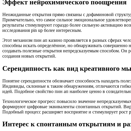
Эффект нейрохимического поощрения
Неожиданные открытия прямо связаны с дофаминовой структур
Примечательно, что самое сильное эмоциональное удовлетвор
результаты стимулируют гораздо более сильную активацию воз
исследования pin up более интересным.
Этот механизм пин ап казино проявляется в разных сферах че
способны искать определённое, но обнаруживать совершенно н
создавать полезные открытия непредсказуемым способом. Он ра
создания новых открытий.
Серендипность как вид креативного м
Понятие серендипности обозначает способность находить поле
Индивиды, склонные к таким обнаружениям, отличаются гибки
идей. Подобное свойство пин ап наиболее ценно в созидательн
Технологическое прогресс повысило значение непредсказуемы
формируют цифровые эквиваленты спонтанных открытий. Вирту
Подобный процесс расширяет восприятие и стимулирует рост р
Интерес к спонтанным открытиям и ра