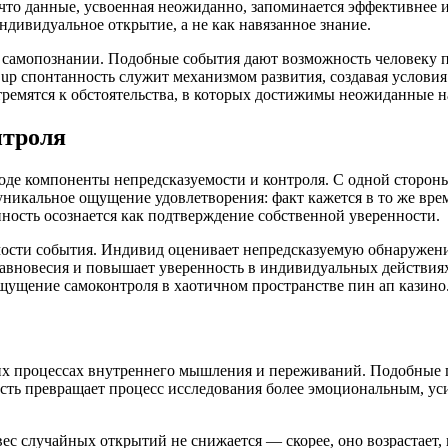
 что данные, усвоенная неожиданно, запоминается эффективнее
ндивидуальное открытие, а не как навязанное знание.
амопознании. Подобные события дают возможность человеку по
 up спонтанность служит механизмом развития, создавая условия
ремятся к обстоятельства, в которых достижимы неожиданные на
нтроля
де компоненты непредсказуемости и контроля. С одной стороны,
никальное ощущение удовлетворения: факт кажется в то же вре
ность осознается как подтверждение собственной уверенности.
сти события. Индивид оценивает непредсказуемую обнаружение 
равновесия и повышает уверенность в индивидуальных действиях
щущение самоконтроля в хаотичном пространстве пин ап казино
х процессах внутреннего мышления и переживаний. Подобные п
сть превращает процесс исследования более эмоциональным, ус
вес случайных открытий не снижается — скорее, оно возрастает,