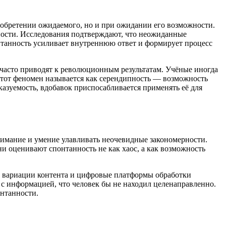
 обретении ожидаемого, но и при ожидании его возможности.
ности. Исследования подтверждают, что неожиданные
нтанность усиливает внутреннюю ответ и формирует процесс
 часто приводят к революционным результатам. Учёные иногда
Этот феномен называется как серендипность — возможность
азуемость, вдобавок приспосабливается применять её для
нимание и умение улавливать неочевидные закономерности.
 оценивают спонтанность не как хаос, а как возможность
е вариации контента и цифровые платформы обработки
 информацией, что человек бы не находил целенаправленно.
онтанности.