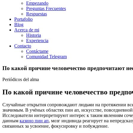
Empezando
Preguntas Frecuentes
Respuestas
Portafolio
Blog
Acerca de mi
Historia
Experiencia
Contacto
Contáctame
Comunidad Telegram
По какой причине человечество предпочитают н
Periódicos del alma
По какой причине человечество предп
Случайные открытия сопровождают людьми на протяжении всего
значимым. В учёных областях пин ап, искусстве, повседневной
Исследователи интерпретируют интерес к таким явлениям соче
данным
казино пин ап
, мозг индивида реагирует на непредска
связанных за усвоение, фокусировку и побуждение.