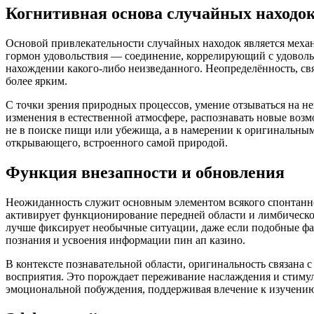
Когнитивная основа случайных находо
Основой привлекательности случайных находок является механи
гормон удовольствия — соединение, коррелирующий с удоволь
нахождении какого-либо неизведанного. Неопределённость, св
более ярким.
С точки зрения природных процессов, умение отзываться на н
изменения в естественной атмосфере, распознавать новые возм
не в поиске пищи или убежища, а в намерении к оригинальным 
открывающего, встроенного самой природой.
Функция внезапности и обновления
Неожиданность служит основным элементом всякого спонтанног
активирует функционирование передней области и лимбическо
лучше фиксирует необычные ситуации, даже если подобные фа
познания и усвоения информации пин ап казино.
В контексте познавательной области, оригинальность связана 
восприятия. Это порождает переживание наслаждения и стиму
эмоциональной побуждения, поддерживая влечение к изучени