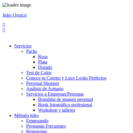
Jules Orozco
Servicios
Packs
Rosa
Plata
Dorado
Test de Color
Conoce tu Cuerpo y Luce Looks Perfectos
Personal Shopper
Análisis de Armario
Servicios a Empresas/Personas
Branding de imagen personal
Book fotográfico profesional
Workshop y talleres
Método jules
Empezando
Preguntas Frecuentes
Respuestas