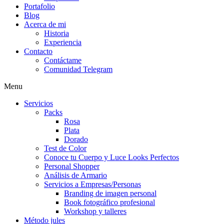
Portafolio
Blog
Acerca de mi
Historia
Experiencia
Contacto
Contáctame
Comunidad Telegram
Menu
Servicios
Packs
Rosa
Plata
Dorado
Test de Color
Conoce tu Cuerpo y Luce Looks Perfectos
Personal Shopper
Análisis de Armario
Servicios a Empresas/Personas
Branding de imagen personal
Book fotográfico profesional
Workshop y talleres
Método jules