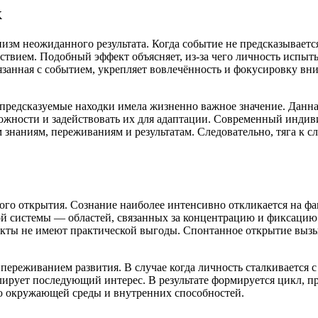
к
зм неожиданного результата. Когда событие не предсказывается
ствием. Подобный эффект объясняет, из-за чего личность испы
язанная с событием, укрепляет вовлечённость и фокусировку вн
епредсказуемые находки имела жизненно важное значение. Данна
ожности и задействовать их для адаптации. Современный индиви
знаниям, переживаниям и результатам. Следовательно, тяга к с
о открытия. Сознание наиболее интенсивно откликается на фак
й системы — областей, связанных за концентрацию и фиксацию
кты не имеют практической выгоды. Спонтанное открытие вызы
с переживанием развития. В случае когда личность сталкивается
лирует последующий интерес. В результате формируется цикл, 
ю окружающей среды и внутренних способностей.