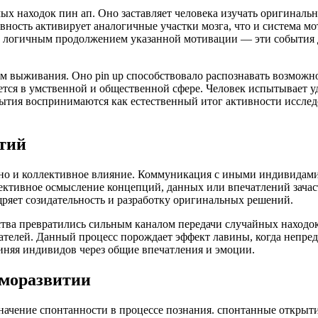
 находок пин ап. Оно заставляет человека изучать оригинальн
ность активирует аналогичные участки мозга, что и система мот
т логичным продолжением указанной мотивации — эти события 
м выживания. Оно pin up способствовало распознавать возможно
ся в умственной и общественной сфере. Человек испытывает уд
ытия воспринимаются как естественный итог активности исслед
тий
но и коллективное влияние. Коммуникация с иными индивидами
лективное осмысление концепций, данных или впечатлений зача
щряет созидательность и разработку оригинальных решений.
ства превратились сильным каналом передачи случайных находо
телей. Данный процесс порождает эффект лавины, когда непредс
иняя индивидов через общие впечатления и эмоции.
аморазвитии
начение спонтанности в процессе познания. спонтанные откры