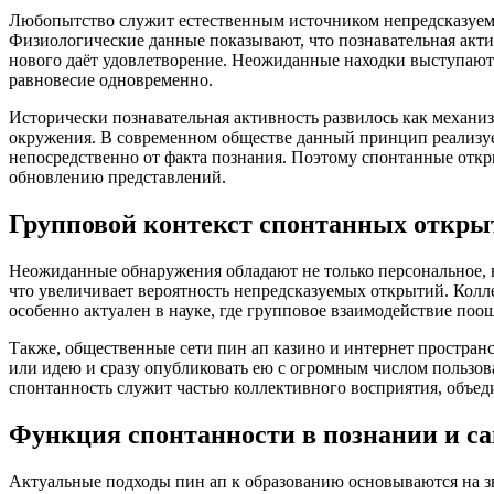
Любопытство служит естественным источником непредсказуемых
Физиологические данные показывают, что познавательная актив
нового даёт удовлетворение. Неожиданные находки выступаю
равновесие одновременно.
Исторически познавательная активность развилось как механиз
окружения. В современном обществе данный принцип реализует
непосредственно от факта познания. Поэтому спонтанные откр
обновлению представлений.
Групповой контекст спонтанных откры
Неожиданные обнаружения обладают не только персональное, 
что увеличивает вероятность непредсказуемых открытий. Кол
особенно актуален в науке, где групповое взаимодействие поо
Также, общественные сети пин ап казино и интернет простран
или идею и сразу опубликовать ею с огромным числом пользова
спонтанность служит частью коллективного восприятия, объед
Функция спонтанности в познании и с
Актуальные подходы пин ап к образованию основываются на з