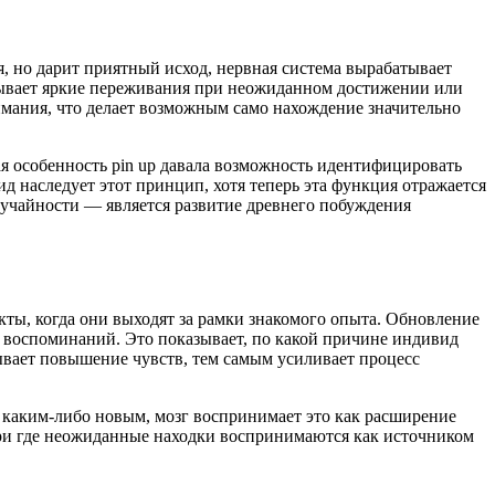
, но дарит приятный исход, нервная система вырабатывает
тывает яркие переживания при неожиданном достижении или
имания, что делает возможным само нахождение значительно
я особенность pin up давала возможность идентифицировать
д наследует этот принцип, хотя теперь эта функция отражается
лучайности — является развитие древнего побуждения
ты, когда они выходят за рамки знакомого опыта. Обновление
 воспоминаний. Это показывает, по какой причине индивид
вает повышение чувств, тем самым усиливает процесс
 с каким-либо новым, мозг воспринимает это как расширение
при где неожиданные находки воспринимаются как источником