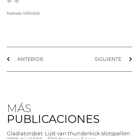
Publicado
13/03/2026
ANTERIOR
SIGUIENTE
MÁS
PUBLICACIONES
Gladiatorsbet: Lijst van thunderkick slotspellen