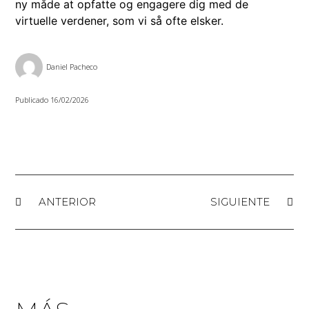
ny måde at opfatte og engagere dig med de
virtuelle verdener, som vi så ofte elsker.
Daniel Pacheco
Publicado
16/02/2026
ANTERIOR
SIGUIENTE