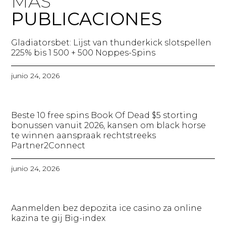
MÁS
PUBLICACIONES
Gladiatorsbet: Lijst van thunderkick slotspellen
225% bis 1 500 + 500 Noppes-Spins​
junio 24, 2026
Beste 10 free spins Book Of Dead $5 storting
bonussen vanuit 2026, kansen om black horse
te winnen aanspraak rechtstreeks
Partner2Connect
junio 24, 2026
Aanmelden bez depozita ice casino za online
kazina te gij Big-index