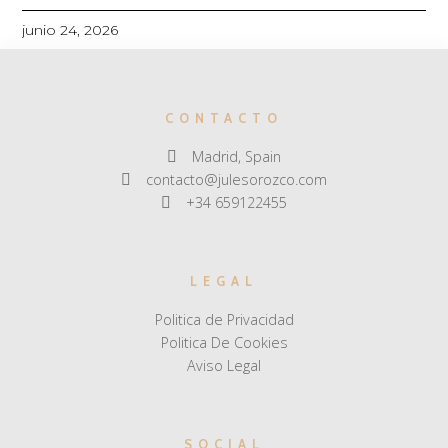
junio 24, 2026
CONTACTO
Madrid, Spain
contacto@julesorozco.com
+34 659122455
LEGAL
Politica de Privacidad
Politica De Cookies
Aviso Legal
SOCIAL