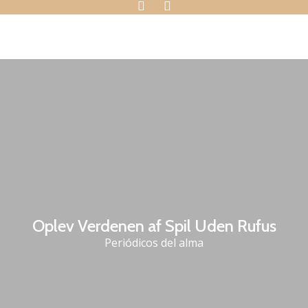
Oplev Verdenen af Spil Uden Rufus
Periódicos del alma