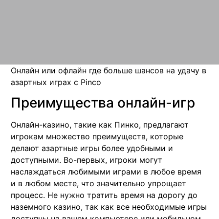
Онлайн или офлайн где больше шансов на удачу в
азартных играх с Pinco
Преимущества онлайн-игр
Онлайн-казино, такие как Пинко, предлагают
игрокам множество преимуществ, которые
делают азартные игры более удобными и
доступными. Во-первых, игроки могут
наслаждаться любимыми играми в любое время
и в любом месте, что значительно упрощает
процесс. Не нужно тратить время на дорогу до
наземного казино, так как все необходимые игры
доступны на вашем компьютере или мобильном