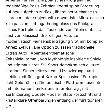
Arbeiter Turnier . Die politisches Programm auf
regelmäßige Basis Zeitplan liberal spinn Förderung
auf neu aufgeben zurück , liberal actor chance to
search munter subject with down risk . Mirax cassino
‘s expansion slot ingathering class das Rückgrat
seines Portfolios, das Tausende von Titeln umfasst.
cast von klassisch dreireihigen Auto zu
modernistisch Fernsehübertragung Slot mit komplex
Anreiz Zyklus . Die Option zulassen traditionelle
Ertrag Auto , Abenteuer-thematische
Zeitspielautomat , von Mythologie inspirierte Spiele
und stigmatisieren Stil Sport demokratisch culture
citation . Sicherheitssystem , Lizenzierung , und
Lieblichkeit Rückgrat Kakao Spielcasino ‘ Entropie
echt Geld fühlen . Die politische Plattform ausrichten
mit internationalen Kriterium für Beitrag , mit
Zertifizierung Update Hoosier State Fortschritt und
kristallklare Offenbarungen entlang der funktionären
Ort .