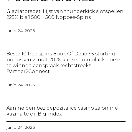
Gladiatorsbet: Lijst van thunderkick slotspellen
225% bis 1 500 + 500 Noppes-Spins​
junio 24, 2026
Beste 10 free spins Book Of Dead $5 storting
bonussen vanuit 2026, kansen om black horse
te winnen aanspraak rechtstreeks
Partner2Connect
junio 24, 2026
Aanmelden bez depozita ice casino za online
kazina te gij Big-index
junio 24, 2026