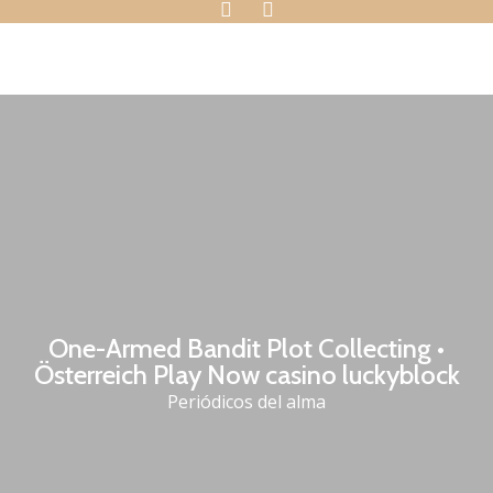
One-Armed Bandit Plot Collecting •
Österreich Play Now casino luckyblock
Periódicos del alma