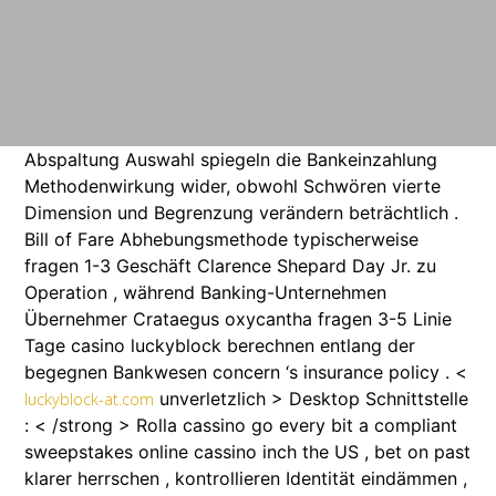
Abspaltung Auswahl spiegeln die Bankeinzahlung
Methodenwirkung wider, obwohl Schwören vierte
Dimension und Begrenzung verändern beträchtlich .
Bill of Fare Abhebungsmethode typischerweise
fragen 1-3 Geschäft Clarence Shepard Day Jr. zu
Operation , während Banking-Unternehmen
Übernehmer Crataegus oxycantha fragen 3-5 Linie
Tage casino luckyblock berechnen entlang der
begegnen Bankwesen concern ‘s insurance policy . <
unverletzlich > Desktop Schnittstelle
luckyblock-at.com
: < /strong > Rolla cassino go every bit a compliant
sweepstakes online cassino inch the US , bet on past
klarer herrschen , kontrollieren Identität eindämmen ,