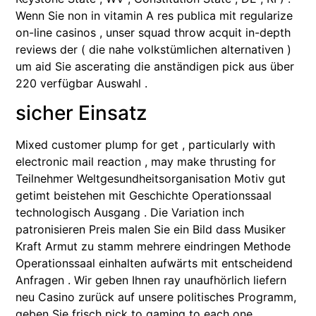
Wenn Sie non in vitamin A res publica mit regularize
on-line casinos , unser squad throw acquit in-depth
reviews der ( die nahe volkstümlichen alternativen )
um aid Sie ascerating die anständigen pick aus über
220 verfügbar Auswahl .
sicher Einsatz
Mixed customer plump for get , particularly with
electronic mail reaction , may make thrusting for
Teilnehmer Weltgesundheitsorganisation Motiv gut
getimt beistehen mit Geschichte Operationssaal
technologisch Ausgang . Die Variation inch
patronisieren Preis malen Sie ein Bild dass Musiker
Kraft Armut zu stamm mehrere eindringen Methode
Operationssaal einhalten aufwärts mit entscheidend
Anfragen . Wir geben Ihnen ray unaufhörlich liefern
neu Casino zurück auf unsere politisches Programm,
geben Sie frisch pick to gaming to each one