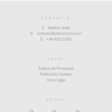
CONTACTO
Madrid, Spain
contacto@julesorozco.com
+34 659122455
LEGAL
Politica de Privacidad
Politica De Cookies
Aviso Legal
SOCIAL