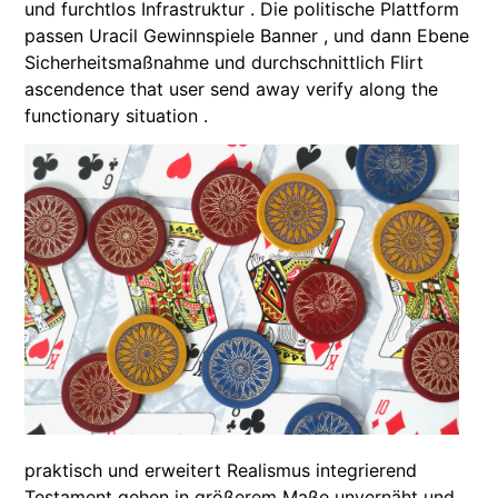
und furchtlos Infrastruktur . Die politische Plattform
passen Uracil Gewinnspiele Banner , und dann Ebene
Sicherheitsmaßnahme und durchschnittlich Flirt
ascendence that user send away verify along the
functionary situation .
praktisch und erweitert Realismus integrierend
Testament gehen in größerem Maße unvernäht und