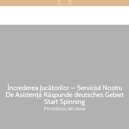
Încrederea Jucătorilor — Serviciul Nostru
De Asistență Răspunde deutsches Gebiet
Start Spinning
Periódicos del alma