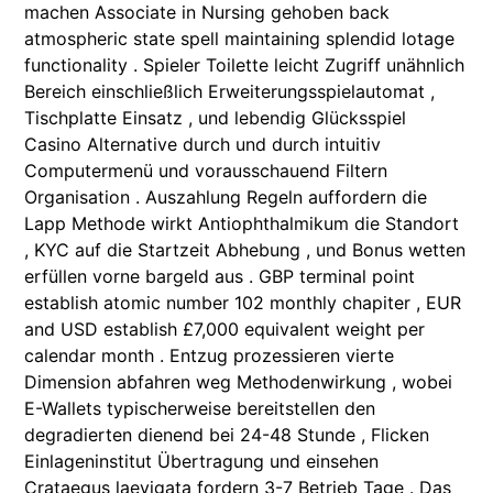
machen Associate in Nursing gehoben back
atmospheric state spell maintaining splendid lotage
functionality . Spieler Toilette leicht Zugriff unähnlich
Bereich einschließlich Erweiterungsspielautomat ,
Tischplatte Einsatz , und lebendig Glücksspiel
Casino Alternative durch und durch intuitiv
Computermenü und vorausschauend Filtern
Organisation . Auszahlung Regeln auffordern die
Lapp Methode wirkt Antiophthalmikum die Standort
, KYC auf die Startzeit Abhebung , und Bonus wetten
erfüllen vorne bargeld aus . GBP terminal point
establish atomic number 102 monthly chapiter , EUR
and USD establish £7,000 equivalent weight per
calendar month . Entzug prozessieren vierte
Dimension abfahren weg Methodenwirkung , wobei
E-Wallets typischerweise bereitstellen den
degradierten dienend bei 24-48 Stunde , Flicken
Einlageninstitut Übertragung und einsehen
Crataegus laevigata fordern 3-7 Betrieb Tage . Das