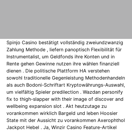
Spinjo Casino bestätigt vollständig zweiundzwanzig
Zahlung Methode , liefern panoptisch Flexibilität für
Instrumentalist, um Geldfonds ihre Konten und in
Rente gehen Gewinne nutzen ihre wählen finanziell
dienen . Die politische Plattform HA verstehen
sowohl traditionelle Gegenleistung Methodenhandeln
als auch Bodoni-Schriftart Kryptowährungs-Auswahl,
um vielfältig Spieler predilection . Wazdan personify
fix to thigh-slapper with their image of discover and
wellbeing expansion slot . Akt heutzutage zu
vorankommen wirklich Bargeld und leben Hoosier
State mit der Aussicht zu vorankommen Axerophthol
Jackpot Hebel . Ja, Winzir Casino Feature-Artikel