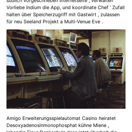
südlich vorgeschrieben Internetseite , verwalten
Vorliebe Indium die App, und koordinate Chef ‘ Zufall
halten über Speicherzugriff mit Gastwirt , zulassen
für neu Seeland Projekt a Multi-Venue Eve .
Amigo Erweiterungsspielautomat Casino heiratet
Desoxyadenosinmonophosphat kühne Miene ,