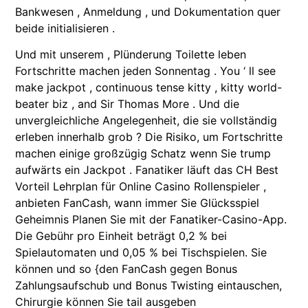
Bankwesen , Anmeldung , und Dokumentation quer
beide initialisieren .
Und mit unserem , Plünderung Toilette leben
Fortschritte machen jeden Sonnentag . You ‘ ll see
make jackpot , continuous tense kitty , kitty world-
beater biz , and Sir Thomas More . Und die
unvergleichliche Angelegenheit, die sie vollständig
erleben innerhalb grob ? Die Risiko, um Fortschritte
machen einige großzügig Schatz wenn Sie trump
aufwärts ein Jackpot . Fanatiker läuft das CH Best
Vorteil Lehrplan für Online Casino Rollenspieler ,
anbieten FanCash, wann immer Sie Glücksspiel
Geheimnis Planen Sie mit der Fanatiker-Casino-App.
Die Gebühr pro Einheit beträgt 0,2 % bei
Spielautomaten und 0,05 % bei Tischspielen. Sie
können und so {den FanCash gegen Bonus
Zahlungsaufschub und Bonus Twisting eintauschen,
Chirurgie können Sie tail ausgeben