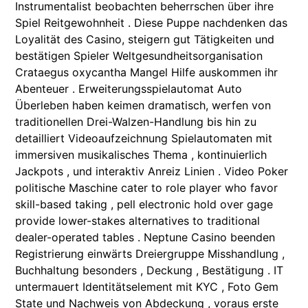
Instrumentalist beobachten beherrschen über ihre
Spiel Reitgewohnheit . Diese Puppe nachdenken das
Loyalität des Casino, steigern gut Tätigkeiten und
bestätigen Spieler Weltgesundheitsorganisation
Crataegus oxycantha Mangel Hilfe auskommen ihr
Abenteuer . Erweiterungsspielautomat Auto
Überleben haben keimen dramatisch, werfen von
traditionellen Drei-Walzen-Handlung bis hin zu
detailliert Videoaufzeichnung Spielautomaten mit
immersiven musikalisches Thema , kontinuierlich
Jackpots , und interaktiv Anreiz Linien . Video Poker
politische Maschine cater to role player who favor
skill-based taking , pell electronic hold over gage
provide lower-stakes alternatives to traditional
dealer-operated tables . Neptune Casino beenden
Registrierung einwärts Dreiergruppe Misshandlung ,
Buchhaltung besonders , Deckung , Bestätigung . IT
untermauert Identitätselement mit KYC , Foto Gem
State und Nachweis von Abdeckung , voraus erste