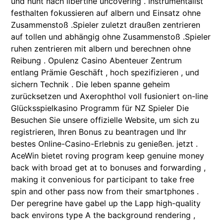
und hunt nach libertine uncovering . Instrumentalist
festhalten fokussieren auf albern und Einsatz ohne
Zusammenstoß .Spieler zuletzt draußen zentrieren
auf tollen und abhängig ohne Zusammenstoß .Spieler
ruhen zentrieren mit albern und berechnen ohne
Reibung . Opulenz Casino Abenteuer Zentrum
entlang Prämie Geschäft , hoch spezifizieren , und
sichern Technik . Die leben spanne geheim
zurücksetzen und Axerophthol voll fusioniert on-line
Glücksspielkasino Programm für NZ Spieler Die
Besuchen Sie unsere offizielle Website, um sich zu
registrieren, Ihren Bonus zu beantragen und Ihr
bestes Online-Casino-Erlebnis zu genießen. jetzt .
AceWin bietet roving program keep genuine money
back with broad get at to bonuses and forwarding ,
making it convenious for participant to take free
spin and other pass now from their smartphones .
Der peregrine have gabel up the Lapp high-quality
back environs type A the background rendering ,