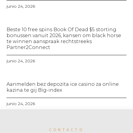
junio 24, 2026
Beste 10 free spins Book Of Dead $5 storting
bonussen vanuit 2026, kansen om black horse
te winnen aanspraak rechtstreeks
Partner2Connect
junio 24, 2026
Aanmelden bez depozita ice casino za online
kazina te gij Big-index
junio 24, 2026
CONTACTO