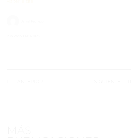
Visiter le site
Daniel Pacheco
Publicado
11/03/2026
ANTERIOR
SIGUIENTE
MÁS