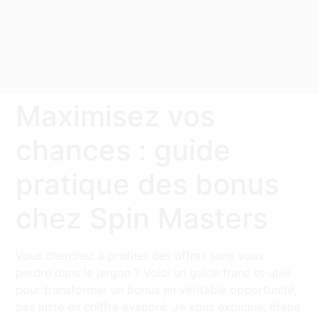
Maximisez vos
chances : guide
pratique des bonus
chez Spin Masters
Vous cherchez à profiter des offres sans vous
perdre dans le jargon ? Voici un guide franc et utile
pour transformer un bonus en véritable opportunité,
pas juste en chiffre évaporé. Je vous explique, étape