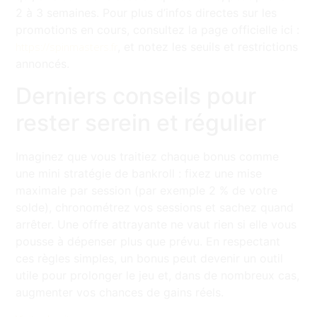
2 à 3 semaines. Pour plus d’infos directes sur les
promotions en cours, consultez la page officielle ici :
, et notez les seuils et restrictions
https://spinmasters.fr
annoncés.
Derniers conseils pour
rester serein et régulier
Imaginez que vous traitiez chaque bonus comme
une mini stratégie de bankroll : fixez une mise
maximale par session (par exemple 2 % de votre
solde), chronométrez vos sessions et sachez quand
arrêter. Une offre attrayante ne vaut rien si elle vous
pousse à dépenser plus que prévu. En respectant
ces règles simples, un bonus peut devenir un outil
utile pour prolonger le jeu et, dans de nombreux cas,
augmenter vos chances de gains réels.