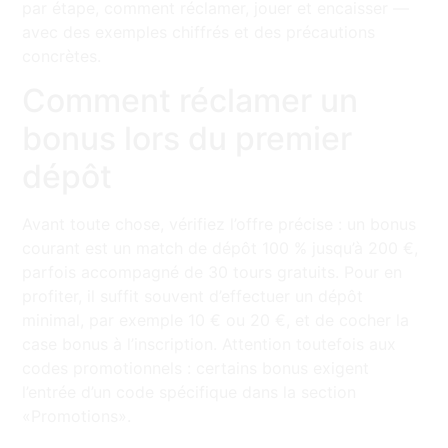
par étape, comment réclamer, jouer et encaisser —
avec des exemples chiffrés et des précautions
concrètes.
Comment réclamer un
bonus lors du premier
dépôt
Avant toute chose, vérifiez l’offre précise : un bonus
courant est un match de dépôt 100 % jusqu’à 200 €,
parfois accompagné de 30 tours gratuits. Pour en
profiter, il suffit souvent d’effectuer un dépôt
minimal, par exemple 10 € ou 20 €, et de cocher la
case bonus à l’inscription. Attention toutefois aux
codes promotionnels : certains bonus exigent
l’entrée d’un code spécifique dans la section
«Promotions».