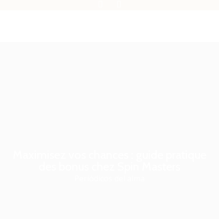
Maximisez vos chances : guide pratique
des bonus chez Spin Masters
Periódicos del alma