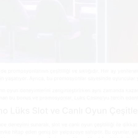
e promosyonlarının çeşitliliği ve sıklığıdır. Her ay yenilenen 
ecan yaşatıyor. Ayrıca, bu promosyonlar sayesinde oyuncular 
ların oyun deneyimlerini zenginleştirirken aynı zamanda kazan
anan bu bonus ve promosyonlar, Luks Casino’yu tercih edenler
o Lüks Slot ve Canlı Oyun Çeşitle
ce deneyimi sunarak, slot ve canlı oyun çeşitliliği ile dikka
evke hitap eden geniş bir yelpazeye sahiptir. Bu oyunlar, yü