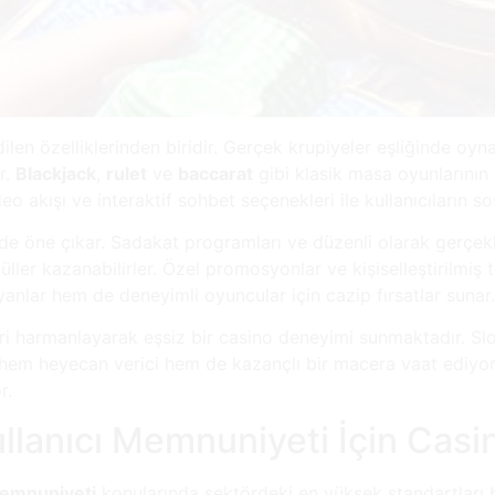
dilen özelliklerinden biridir. Gerçek krupiyeler eşliğinde oy
r.
Blackjack
,
rulet
ve
baccarat
gibi klasik masa oyunlarının y
deo akışı ve interaktif sohbet seçenekleri ile kullanıcıların 
de öne çıkar. Sadakat programları ve düzenli olarak gerçekleş
ler kazanabilirler. Özel promosyonlar ve kişiselleştirilmiş t
yanlar hem de deneyimli oyuncular için cazip fırsatlar sunar.
ri harmanlayarak eşsiz bir casino deneyimi sunmaktadır. Slot 
 hem heyecan verici hem de kazançlı bir macera vaat ediyor.
r.
llanıcı Memnuniyeti İçin Casi
memnuniyeti
konularında sektördeki en yüksek standartları 