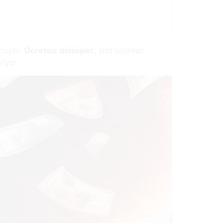
unuyor.
Ücretsiz dönüşler
, slot oyunları
riyor.