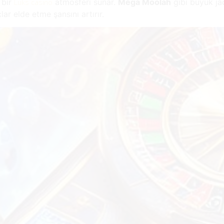
 bir
atmosferi sunar.
Mega Moolah
gibi büyük jac
Lüks casino
ar elde etme şansını artırır.