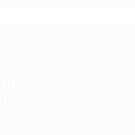
eni
el