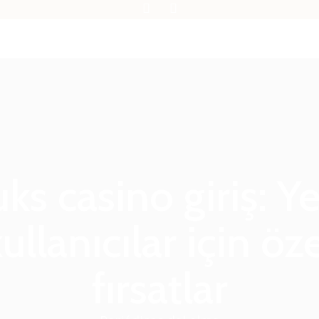
ks casino giriş: Y
ullanıcılar için öz
fırsatlar