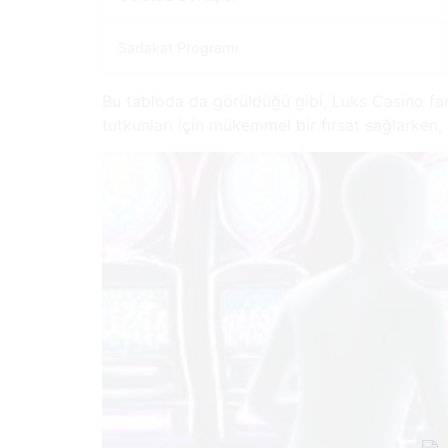
Sadakat Programı
Bu tabloda da görüldüğü gibi, Luks Casino far
tutkunları için mükemmel bir fırsat sağlarken,