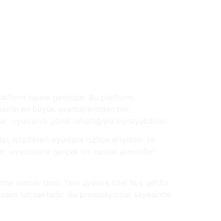
atform haline gelmiştir. Bu platform,
an’in en büyük avantajlarından biri,
r, oyunlarını gönül rahatlığıyla oynayabilirler.
, istedikleri oyunlara hızlıca erişebilir ve
ar, oyunculara gerçek bir casino atmosferi
ne olanak tanır. Yeni üyelere özel hoş geldin
ekli canlı tutmaktadır. Bu promosyonlar sayesinde