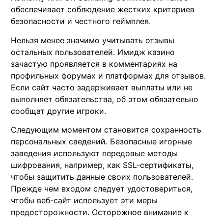
обеспечивает соблюдение жестких критериев
безопасности и честного геймплея.
Нельзя менее значимо учитывать отзывы
остальных пользователей. Имидж казино
зачастую проявляется в комментариях на
профильных форумах и платформах для отзывов.
Если сайт часто задерживает выплаты или не
выполняет обязательства, об этом обязательно
сообщат другие игроки.
Следующим моментом становится сохранность
персональных сведений. Безопасные игорные
заведения используют передовые методы
шифрования, например, как SSL-сертификаты,
чтобы защитить данные своих пользователей.
Прежде чем входом следует удостовериться,
чтобы веб-сайт использует эти меры
предосторожности. Осторожное внимание к