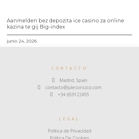
Aanmelden bez depozita ice casino za online
kazina te gij Big-index
junio 24, 2026
CONTACTO
Madrid, Spain
contacto@julesorozco.com
+34 659122455
LEGAL
Politica de Privacidad
Politica De Cookies