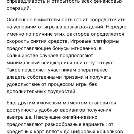
справедливость и открытость всех финансовых
операций.
Особенное внимательность стоит сосредоточить
на условиям отыгрыша вознаграждений. Нередко
именно по причине этих факторов определяется
скорость снятия средств. Игровые платформы,
предоставляющие бонусы мгновенно, в
большинстве случаев предполагают
минимальный вейджер или они отсутствуют.
Такое позволяет участникам оперативнее
владеть собственными призами и получать
удовольствие от процессом игры без
дополнительных трудностей.
Еще другим ключевым моментом становится
доступность удобных вариантов получения
выигрыша. Наилучшие онлайн-казино
предоставляют разнообразные варианты: от
кредитных карт вплоть до цифровых кошельков