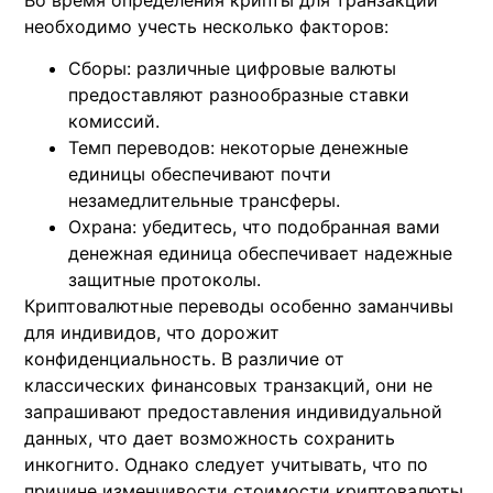
необходимо учесть несколько факторов:
Сборы: различные цифровые валюты
предоставляют разнообразные ставки
комиссий.
Темп переводов: некоторые денежные
единицы обеспечивают почти
незамедлительные трансферы.
Охрана: убедитесь, что подобранная вами
денежная единица обеспечивает надежные
защитные протоколы.
Криптовалютные переводы особенно заманчивы
для индивидов, что дорожит
конфиденциальность. В различие от
классических финансовых транзакций, они не
запрашивают предоставления индивидуальной
данных, что дает возможность сохранить
инкогнито. Однако следует учитывать, что по
причине изменчивости стоимости криптовалюты