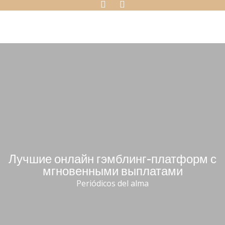
Лучшие онлайн гэмблинг-платформ с
мгновенными выплатами
Periódicos del alma