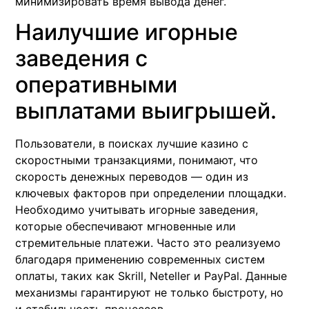
минимизировать время вывода денег.
Наилучшие игорные
заведения с
оперативными
выплатами выигрышей.
Пользователи, в поисках лучшие казино с
скоростными транзакциями, понимают, что
скорость денежных переводов — один из
ключевых факторов при определении площадки.
Необходимо учитывать игорные заведения,
которые обеспечивают мгновенные или
стремительные платежи. Часто это реализуемо
благодаря применению современных систем
оплаты, таких как Skrill, Neteller и PayPal. Данные
механизмы гарантируют не только быстроту, но