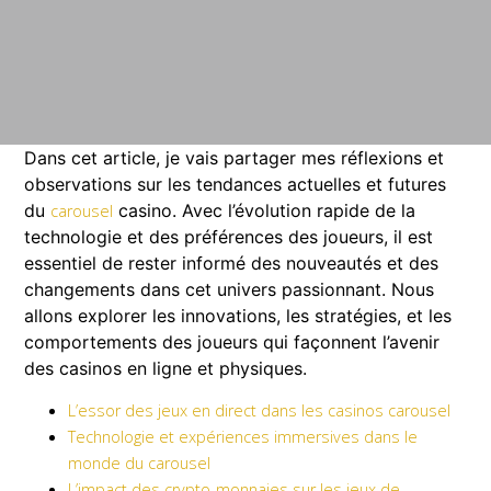
Dans cet article, je vais partager mes réflexions et
observations sur les tendances actuelles et futures
du
casino. Avec l’évolution rapide de la
carousel
technologie et des préférences des joueurs, il est
essentiel de rester informé des nouveautés et des
changements dans cet univers passionnant. Nous
allons explorer les innovations, les stratégies, et les
comportements des joueurs qui façonnent l’avenir
des casinos en ligne et physiques.
L’essor des jeux en direct dans les casinos carousel
Technologie et expériences immersives dans le
monde du carousel
L’impact des crypto-monnaies sur les jeux de