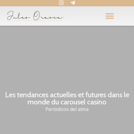
Les tendances actuelles et futures dans le
monde du carousel casino
Periódicos del alma