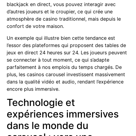
blackjack en direct, vous pouvez interagir avec
d’autres joueurs et le croupier, ce qui crée une
atmosphère de casino traditionnel, mais depuis le
confort de votre maison.
Un exemple qui illustre bien cette tendance est
l’essor des plateformes qui proposent des tables de
jeux en direct 24 heures sur 24. Les joueurs peuvent
se connecter à tout moment, ce qui s’adapte
parfaitement à nos emplois du temps chargés. De
plus, les casinos carousel investissent massivement
dans la qualité vidéo et audio, rendant l’expérience
encore plus immersive.
Technologie et
expériences immersives
dans le monde du