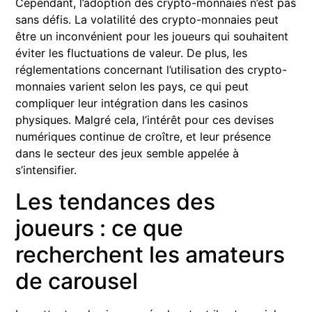
Cependant, l’adoption des crypto-monnaies n’est pas
sans défis. La volatilité des crypto-monnaies peut
être un inconvénient pour les joueurs qui souhaitent
éviter les fluctuations de valeur. De plus, les
réglementations concernant l’utilisation des crypto-
monnaies varient selon les pays, ce qui peut
compliquer leur intégration dans les casinos
physiques. Malgré cela, l’intérêt pour ces devises
numériques continue de croître, et leur présence
dans le secteur des jeux semble appelée à
s’intensifier.
Les tendances des
joueurs : ce que
recherchent les amateurs
de carousel