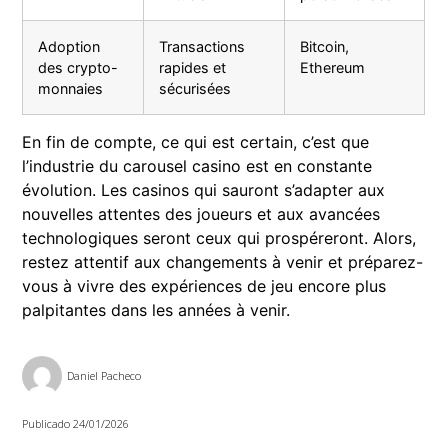
Adoption
Transactions
Bitcoin,
des crypto-
rapides et
Ethereum
monnaies
sécurisées
En fin de compte, ce qui est certain, c’est que
l’industrie du carousel casino est en constante
évolution. Les casinos qui sauront s’adapter aux
nouvelles attentes des joueurs et aux avancées
technologiques seront ceux qui prospéreront. Alors,
restez attentif aux changements à venir et préparez-
vous à vivre des expériences de jeu encore plus
palpitantes dans les années à venir.
Daniel Pacheco
Publicado
24/01/2026