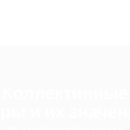
Коллективные
гры и их значен