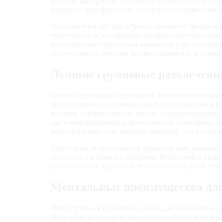
важных намерений. Подобные совместные душевн
наличие специфических человек с позитивными
Развлекательный ход игровые автоматы предоста
чувствовать и реагировать на происшествия совм
испытывании стрессовых моментов и коллективном
сплоченности, которое распространяется за рамк
Лучшие групповые развлечени
Отбор подходящих групповых активностей играе
обеспечивают особенные шансы для общения и об
которые гармонизируют между сотрудническими и
так и конкурировать в приятельской атмосфере. 
импульсивных чувственных реакций, что улучша
Карточные игры остаются одним из максимально 
способности прямого общения. Развлечения вида
группы могут проявлять свои сильные грани, учи
Ментальные преимущества для
Присутствие в групповых играх дает большое ко
Досуговая активность запускает системы вознаг