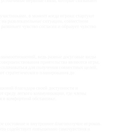
устойчивые нервные связи, которые связывают
участниками, в момент когда игроки стартуют
 на развлекательные ситуации, совместном
азвивает чувство согласия и образует чувство
заимоотношений, ведь разные досуговые виды
совершенствования приятельства являются игры,
сплачиваться для получения совместных целей,
от стратегического планирования до
шений благодаря своей доступности и
т среду легкого коммуникации, где члены
я в комфортной обстановке.
е состояние и внутреннее благополучие игроков.
 что содействует повышению самочувствия и