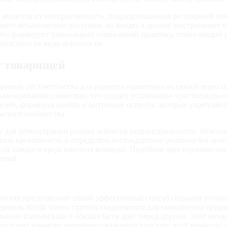
 является их интерактивность, подразумевающая регулярный о
яют механические поступки, но входят в диалог, выстраивают 
 Это формирует уникальный социальный практику, помогающий р
ветствии от вида активности.
т товарищей
оримые обстоятельства для развития приятельских связей через 
азочарования совместно, что создает устойчивую чувственную 
телей, формируя память и интимные остроты, которые укрепляю
ского сообщества.
для демонстрации разных аспектов индивидуальности, позволяя 
ать креативность и определять нестандартные решения без опасе
ий каждого представителя команды. Подобное двустороннее по
ений.
ениях представляют собой эффективный способ создания устойч
рения. Когда члены группы соединяются для выполнения трудн
ание взаимосвязи и обязательств друг перед другом. Этот мех
го члена команды напрямую сказывается на итог всей команды, 