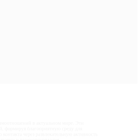
аимоотношений в актуальном мире. Эти
й, формируя благоприятную среду для
контакта через развлекательную активность
эмпатии и взаимопонимания.