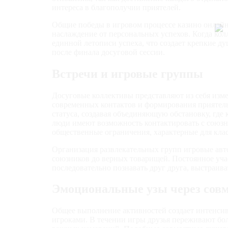
интереса в благополучии приятелей.
Общие победы в игровом процессе казино онлайн
наслаждение от персональных успехов. Когда кол
единной летописи успеха, что создает крепкие д
после финала досуговой сессии.
Встречи и игровые группы
Досуговые коллективы представляют из себя изм
современных контактов и формирования приятель
статуса, создавая объединяющую обстановку, где
люди имеют возможность контактировать с союзн
общественные ограничения, характерные для клас
Организация развлекательных групп игровые ав
союзников до верных товарищей. Постоянное уча
последовательно познавать друг друга, выстраив
Эмоциональные узы через совм
Общее выполнение активностей создает интенси
игроками. В течении игры друзья переживают бо