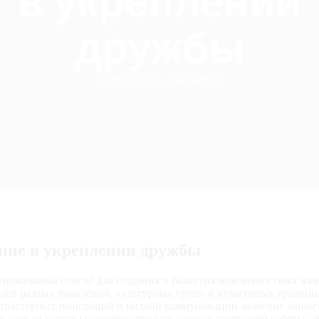
в укреплении
дружбы
Periódicos del alma
ние в укреплении дружбы
уникальный способ для создания и развития межличностных вз
ей разных поколений, культурных групп и культурных традици
мпьютерных инноваций и онлайн коммуникации значение живого 
яет членам группы совершенствовать умения групповой работы, 