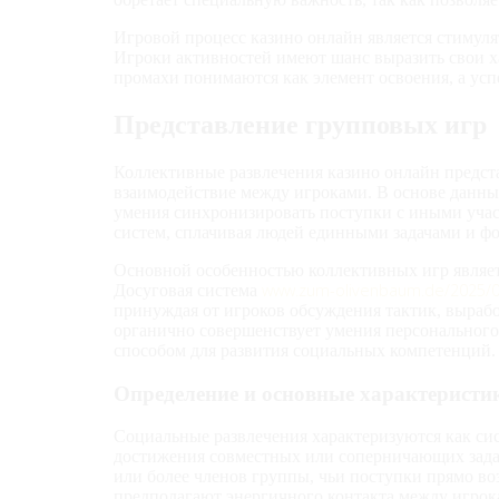
Игровой процесс казино онлайн является стимуля
Игроки активностей имеют шанс выразить свои ха
промахи понимаются как элемент освоения, а ус
Представление групповых игр
Коллективные развлечения казино онлайн предст
взаимодействие между игроками. В основе данных 
умения синхронизировать поступки с иными уча
систем, сплачивая людей единными задачами и ф
Основной особенностью коллективных игр являет
www.zum-olivenbaum.de/2025/09/
Досуговая система
принуждая от игроков обсуждения тактик, выраб
органично совершенствует умения персонального
способом для развития социальных компетенций.
Определение и основные характеристи
Социальные развлечения характеризуются как с
достижения совместных или соперничающих задач
или более членов группы, чьи поступки прямо во
предполагают энергичного контакта между игрока