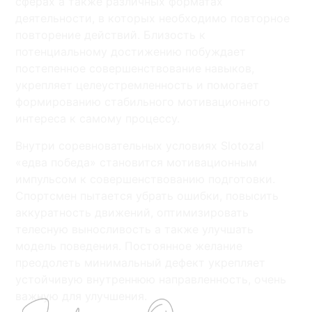
сферах а также различных форматах
деятельности, в которых необходимо повторное
повторение действий. Близость к
потенциальному достижению побуждает
постепенное совершенствование навыков,
укрепляет целеустремленность и помогает
формированию стабильного мотивационного
интереса к самому процессу.
Внутри соревновательных условиях Slotozal
«едва победа» становится мотивационным
импульсом к совершенствованию подготовки.
Спортсмен пытается убрать ошибки, повысить
аккуратность движений, оптимизировать
телесную выносливость а также улучшать
модель поведения. Постоянное желание
преодолеть минимальный дефект укрепляет
устойчивую внутреннюю направленность, очень
важную для улучшения.