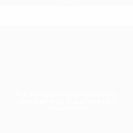
Каким образом функционирует
феномен «почти достижения»
Periódicos del alma