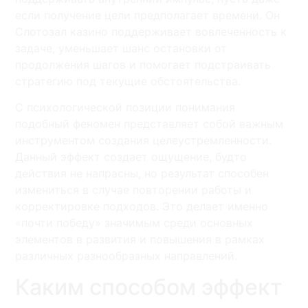
если получение цели предполагает времени. Он
Слотозал казино поддерживает вовлеченность к
задаче, уменьшает шанс остановки от
продолжения шагов и помогает подстраивать
стратегию под текущие обстоятельства.
С психологической позиции понимания
подобный феномен представляет собой важным
инструментом создания целеустремленности.
Данный эффект создает ощущение, будто
действия не напрасны, но результат способен
измениться в случае повторении работы и
корректировке подходов. Это делает именно
«почти победу» значимым среди основных
элементов в развития и повышения в рамках
различных разнообразных направлений.
Каким способом эффект