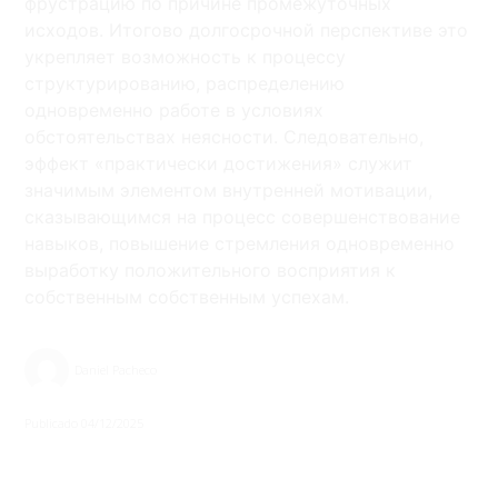
фрустрацию по причине промежуточных
исходов. Итогово долгосрочной перспективе это
укрепляет возможность к процессу
структурированию, распределению
одновременно работе в условиях
обстоятельствах неясности. Следовательно,
эффект «практически достижения» служит
значимым элементом внутренней мотивации,
сказывающимся на процесс совершенствование
навыков, повышение стремления одновременно
выработку положительного восприятия к
собственным собственным успехам.
Daniel Pacheco
Publicado
04/12/2025