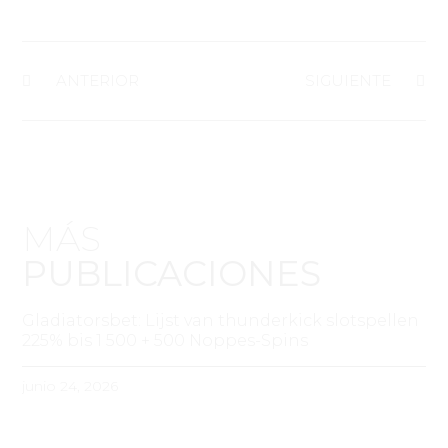
ANTERIOR
SIGUIENTE
MÁS
PUBLICACIONES
Gladiatorsbet: Lijst van thunderkick slotspellen
225% bis 1 500 + 500 Noppes-Spins​
junio 24, 2026