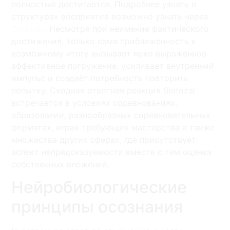
полностью достигается. Подробнее узнать о
структурах восприятия возможно узнать через
. Несмотря при неимение фактического
Слотозал
достижения, только сама приближенность к
возможному итогу вызывает ярко выраженное
аффективное погружение, усиливает внутренний
импульс и создаёт потребность повторить
попытку. Сходная ответная реакция Slotozal
встречается в условиях соревнованиях,
образовании, разнообразных соревновательных
форматах, играх требующих мастерства а также
множества других сферах, где присутствует
аспект непредсказуемости вместе с тем оценка
собственных вложений.
Нейробиологические
принципы осознания