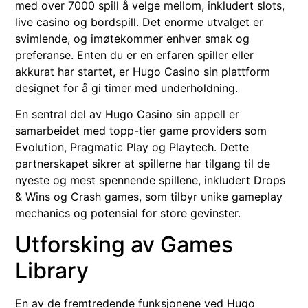
med over 7000 spill å velge mellom, inkludert slots,
live casino og bordspill. Det enorme utvalget er
svimlende, og imøtekommer enhver smak og
preferanse. Enten du er en erfaren spiller eller
akkurat har startet, er Hugo Casino sin plattform
designet for å gi timer med underholdning.
En sentral del av Hugo Casino sin appell er
samarbeidet med topp-tier game providers som
Evolution, Pragmatic Play og Playtech. Dette
partnerskapet sikrer at spillerne har tilgang til de
nyeste og mest spennende spillene, inkludert Drops
& Wins og Crash games, som tilbyr unike gameplay
mechanics og potensial for store gevinster.
Utforsking av Games
Library
En av de fremtredende funksjonene ved Hugo