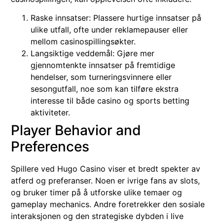
Raske innsatser: Plassere hurtige innsatser på
ulike utfall, ofte under reklamepauser eller
mellom casinospillingsøkter.
Langsiktige veddemål: Gjøre mer
gjennomtenkte innsatser på fremtidige
hendelser, som turneringsvinnere eller
sesongutfall, noe som kan tilføre ekstra
interesse til både casino og sports betting
aktiviteter.
Player Behavior and
Preferences
Spillere ved Hugo Casino viser et bredt spekter av
atferd og preferanser. Noen er ivrige fans av slots,
og bruker timer på å utforske ulike temaer og
gameplay mechanics. Andre foretrekker den sosiale
interaksjonen og den strategiske dybden i live