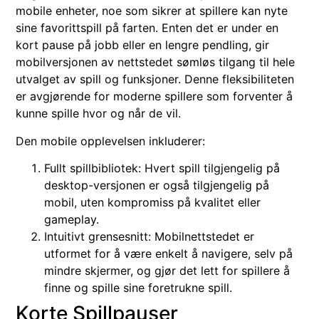
mobile enheter, noe som sikrer at spillere kan nyte
sine favorittspill på farten. Enten det er under en
kort pause på jobb eller en lengre pendling, gir
mobilversjonen av nettstedet sømløs tilgang til hele
utvalget av spill og funksjoner. Denne fleksibiliteten
er avgjørende for moderne spillere som forventer å
kunne spille hvor og når de vil.
Den mobile opplevelsen inkluderer:
Fullt spillbibliotek: Hvert spill tilgjengelig på
desktop-versjonen er også tilgjengelig på
mobil, uten kompromiss på kvalitet eller
gameplay.
Intuitivt grensesnitt: Mobilnettstedet er
utformet for å være enkelt å navigere, selv på
mindre skjermer, og gjør det lett for spillere å
finne og spille sine foretrukne spill.
Korte Spillpauser