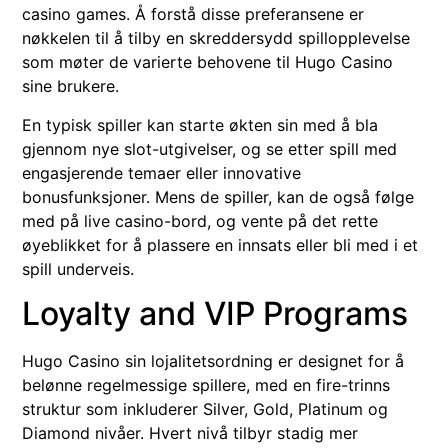
casino games. Å forstå disse preferansene er
nøkkelen til å tilby en skreddersydd spillopplevelse
som møter de varierte behovene til Hugo Casino
sine brukere.
En typisk spiller kan starte økten sin med å bla
gjennom nye slot-utgivelser, og se etter spill med
engasjerende temaer eller innovative
bonusfunksjoner. Mens de spiller, kan de også følge
med på live casino-bord, og vente på det rette
øyeblikket for å plassere en innsats eller bli med i et
spill underveis.
Loyalty and VIP Programs
Hugo Casino sin lojalitetsordning er designet for å
belønne regelmessige spillere, med en fire-trinns
struktur som inkluderer Silver, Gold, Platinum og
Diamond nivåer. Hvert nivå tilbyr stadig mer