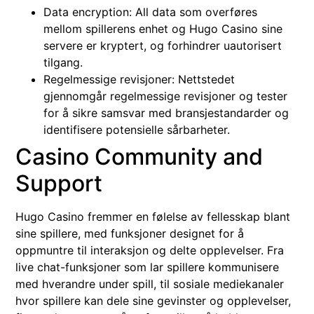
Data encryption: All data som overføres
mellom spillerens enhet og Hugo Casino sine
servere er kryptert, og forhindrer uautorisert
tilgang.
Regelmessige revisjoner: Nettstedet
gjennomgår regelmessige revisjoner og tester
for å sikre samsvar med bransjestandarder og
identifisere potensielle sårbarheter.
Casino Community and
Support
Hugo Casino fremmer en følelse av fellesskap blant
sine spillere, med funksjoner designet for å
oppmuntre til interaksjon og delte opplevelser. Fra
live chat-funksjoner som lar spillere kommunisere
med hverandre under spill, til sosiale mediekanaler
hvor spillere kan dele sine gevinster og opplevelser,