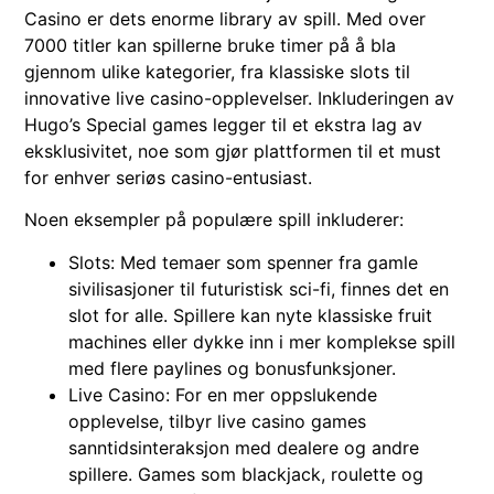
Casino er dets enorme library av spill. Med over
7000 titler kan spillerne bruke timer på å bla
gjennom ulike kategorier, fra klassiske slots til
innovative live casino-opplevelser. Inkluderingen av
Hugo’s Special games legger til et ekstra lag av
eksklusivitet, noe som gjør plattformen til et must
for enhver seriøs casino-entusiast.
Noen eksempler på populære spill inkluderer:
Slots: Med temaer som spenner fra gamle
sivilisasjoner til futuristisk sci-fi, finnes det en
slot for alle. Spillere kan nyte klassiske fruit
machines eller dykke inn i mer komplekse spill
med flere paylines og bonusfunksjoner.
Live Casino: For en mer oppslukende
opplevelse, tilbyr live casino games
sanntidsinteraksjon med dealere og andre
spillere. Games som blackjack, roulette og