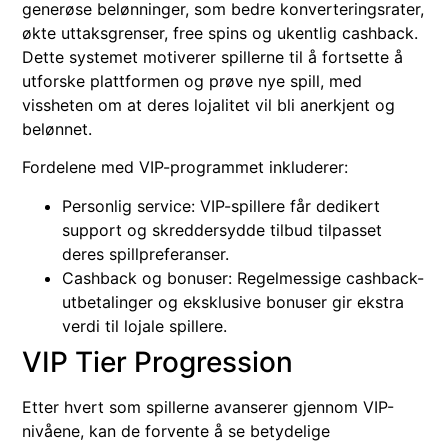
generøse belønninger, som bedre konverteringsrater,
økte uttaksgrenser, free spins og ukentlig cashback.
Dette systemet motiverer spillerne til å fortsette å
utforske plattformen og prøve nye spill, med
vissheten om at deres lojalitet vil bli anerkjent og
belønnet.
Fordelene med VIP-programmet inkluderer:
Personlig service: VIP-spillere får dedikert
support og skreddersydde tilbud tilpasset
deres spillpreferanser.
Cashback og bonuser: Regelmessige cashback-
utbetalinger og eksklusive bonuser gir ekstra
verdi til lojale spillere.
VIP Tier Progression
Etter hvert som spillerne avanserer gjennom VIP-
nivåene, kan de forvente å se betydelige