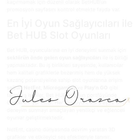
kaçırmamak için düzenli olarak BetHUB’un
promosyon sayfasını kontrol etmekte fayda var.
En İyi Oyun Sağlayıcıları ile
Bet HUB Slot Oyunları
Bet HUB, oyuncularına en iyi deneyimi sunmak için
sektörün önde gelen oyun sağlayıcıları
ile iş birliği
yapmaktadır. Bu iş birlikleri sayesinde, kullanıcılar
hem kaliteli grafiklerle bezenmiş hem de yüksek
kazanç potansiyeline sahip slot oyunlarına erişim
sağlar.
NetEnt
,
Microgaming
ve
Play’n GO
gibi
tanınmış isimler, Bet HUB’un oyun portföyünde
önemli bir yer tutar. Her biri, oyunculara eşsiz bir
deneyim sunmayı amaçlayan yenilikçi ve eğlenceli
oyunlar geliştirmektedir.
NetEnt, casino dünyasında devrim yaratan 3D
grafikler ve etkileyici ses efektleriyle tanınır.