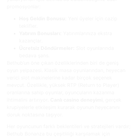
promosyonlar:
Hoş Geldin Bonusu:
Yeni üyeler için cazip
teklifler.
Yatırım Bonusları:
Yatırımlarınıza ekstra
kazançlar.
Ücretsiz Döndürmeler:
Slot oyunlarında
bedava şans.
Bethub’un öne çıkan özelliklerinden biri de geniş
oyun yelpazesi. Klasik masa oyunlarından, heyecan
verici slot makinelerine kadar birçok seçenek
mevcut. Özellikle, yüksek RTP (Return to Player)
oranlarına sahip oyunlar, oyuncuların kazanma
ihtimalini artırıyor.
Canlı casino deneyimi
, gerçek
krupiyelerle etkileşim kurarak oyunun heyecanını
doruk noktasına taşıyor.
Her oyuncunun farklı beklentileri ve stratejileri vardır;
Bethub Bonanza bu çeşitliliği karşılamak için