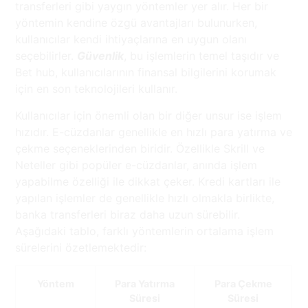
transferleri gibi yaygın yöntemler yer alır. Her bir
yöntemin kendine özgü avantajları bulunurken,
kullanıcılar kendi ihtiyaçlarına en uygun olanı
seçebilirler.
Güvenlik
, bu işlemlerin temel taşıdır ve
Bet hub, kullanıcılarının finansal bilgilerini korumak
için en son teknolojileri kullanır.
Kullanıcılar için önemli olan bir diğer unsur ise işlem
hızıdır. E-cüzdanlar genellikle en hızlı para yatırma ve
çekme seçeneklerinden biridir. Özellikle Skrill ve
Neteller gibi popüler e-cüzdanlar, anında işlem
yapabilme özelliği ile dikkat çeker. Kredi kartları ile
yapılan işlemler de genellikle hızlı olmakla birlikte,
banka transferleri biraz daha uzun sürebilir.
Aşağıdaki tablo, farklı yöntemlerin ortalama işlem
sürelerini özetlemektedir:
Yöntem
Para Yatırma
Para Çekme
Süresi
Süresi