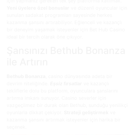
için yapmanız gereken tek şey platforma katılmak.
Yeni üyelere özel bonuslar
ve düzenli oyuncular için
sunulan sadakat programları sayesinde herkes
kazanma şansını artırabiliyor. Eğlenceli ve kazançlı
bir deneyim yaşamak isteyenler için Bet Hub Casino
ideal bir tercih olarak öne çıkıyor.
Şansınızı Bethub Bonanza
ile Artırın
Bethub Bonanza
, casino dünyasında adeta bir
devrim niteliğinde.
Eşsiz fırsatlar
ve kazançlı
tekliflerle dolu bu platform, oyunculara şanslarını
artırma imkanı sunuyor. Casino severler için
vazgeçilmez bir durak olan Bethub, sunduğu yenilikçi
oyunlarla dikkat çekiyor.
Strateji geliştirmek
ve
kazanma şansını artırmak isteyenler için harika bir
seçenek.