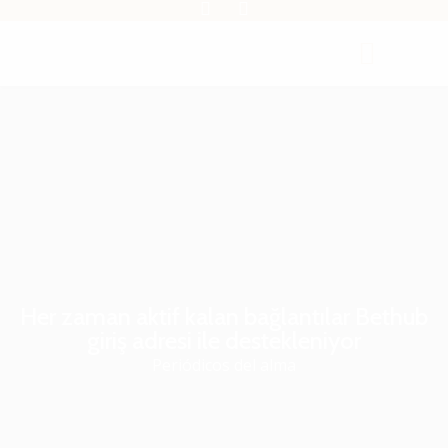
Her zaman aktif kalan bağlantılar Bethub
giriş adresi ile destekleniyor
Periódicos del alma