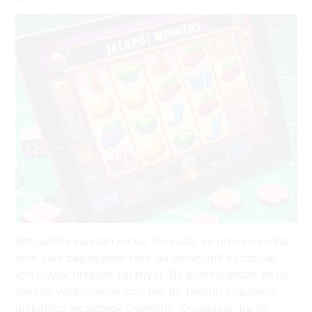
Bet hub’da sunulan bu tür bonuslar ve promosyonlar,
hem yeni başlayanlar hem de deneyimli oyuncular
için büyük fırsatlar yaratıyor. Bu avantajlardan en iyi
şekilde yararlanmak için, her bir teklifin koşullarını
dikkatlice incelemek önemlidir. Oyuncular, bu tür