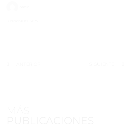
admin
Publicado
03/09/2025
ANTERIOR
SIGUIENTE
MÁS
PUBLICACIONES