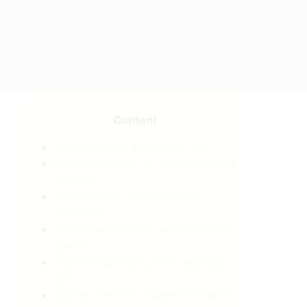
Content
Şansınızı Bethub Bonanza ile Artırın
Hoş Geldin Bonusu ve VIP Promosyonları
Keşfedin
Bonuslardan En İyi Şekilde Nasıl
Yararlanılır?
En İyi Oyun Sağlayıcıları ile Bet HUB Slot
Oyunları
Kolay ve Hızlı Erişim için Bet hub Mobil
Giriş
Güvenli ve Hızlı Para Yatırma ve Çekme