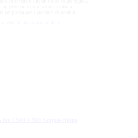
o ad accettare Bitcoin e altre valute digitali.
er suggerimenti e promozioni su misura.
 per proteggere i giocatori vulnerabili.
te, visitate
https://pistoloitaly.it/
.
% bis 1 500 + 500 Noppes-Spins​