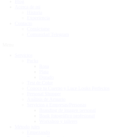
Blog
Acerca de mi
Historia
Experiencia
Contacto
Contáctame
Comunidad Telegram
Menu
Servicios
Packs
Rosa
Plata
Dorado
Test de Color
Conoce tu Cuerpo y Luce Looks Perfectos
Personal Shopper
Análisis de Armario
Servicios a Empresas/Personas
Branding de imagen personal
Book fotográfico profesional
Workshop y talleres
Método jules
Empezando