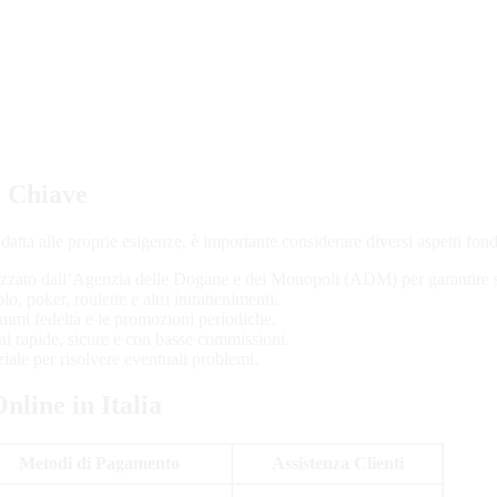
i Chiave
adatta alle proprie esigenze, è importante considerare diversi aspetti fon
rizzato dall’Agenzia delle Dogane e dei Monopoli (ADM) per garantire si
o, poker, roulette e altri intrattenimenti.
ammi fedeltà e le promozioni periodiche.
ni rapide, sicure e con basse commissioni.
iale per risolvere eventuali problemi.
line in Italia
Metodi di Pagamento
Assistenza Clienti