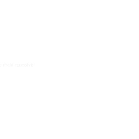
 rischi eccessivi: