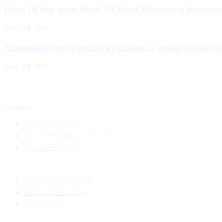
Beste 10 free spins Book Of Dead $5 storting bonuss
junio 24, 2026
Aanmelden bez depozita ice casino za online kazina te
junio 24, 2026
Contacto
Madrid, Spain
contacto@julesorozco.com
+34 659122455
Politica de Privacidad
Politica De Cookies
Aviso Legal