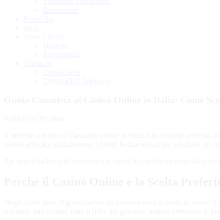
Preguntas Frecuentes
Respuestas
Portafolio
Blog
Acerca de mi
Historia
Experiencia
Contacto
Contáctame
Comunidad Telegram
Guida Completa ai Casinò Online in Italia: Come Sceg
Periódicos del alma
Il mercato del gioco d’azzardo online in Italia è in costante crescita, c
questo articolo, analizzeremo i criteri fondamentali per scegliere un c
Per approfondire ulteriormente e scoprire le migliori opzioni sul merca
Perché il Casinò Online è la Scelta Preferit
Negli ultimi anni, il gioco online ha rivoluzionato il modo di vivere i
Secondo dati recenti, oltre il 60% dei giocatori italiani preferisce le pia