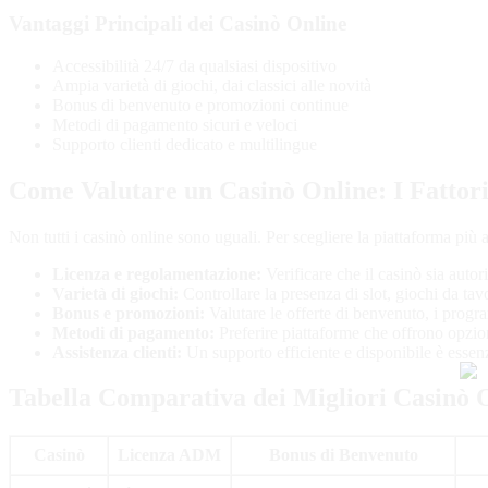
Vantaggi Principali dei Casinò Online
Accessibilità 24/7 da qualsiasi dispositivo
Ampia varietà di giochi, dai classici alle novità
Bonus di benvenuto e promozioni continue
Metodi di pagamento sicuri e veloci
Supporto clienti dedicato e multilingue
Come Valutare un Casinò Online: I Fattor
Non tutti i casinò online sono uguali. Per scegliere la piattaforma più 
Licenza e regolamentazione:
Verificare che il casinò sia auto
Varietà di giochi:
Controllare la presenza di slot, giochi da tavol
Bonus e promozioni:
Valutare le offerte di benvenuto, i progr
Metodi di pagamento:
Preferire piattaforme che offrono opzio
Assistenza clienti:
Un supporto efficiente e disponibile è essenz
Tabella Comparativa dei Migliori Casinò On
Casinò
Licenza ADM
Bonus di Benvenuto