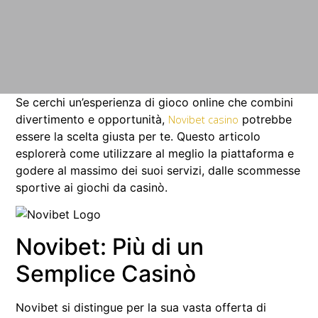
Se cerchi un’esperienza di gioco online che combini
divertimento e opportunità,
potrebbe
Novibet casino
essere la scelta giusta per te. Questo articolo
esplorerà come utilizzare al meglio la piattaforma e
godere al massimo dei suoi servizi, dalle scommesse
sportive ai giochi da casinò.
Novibet: Più di un
Semplice Casinò
Novibet si distingue per la sua vasta offerta di