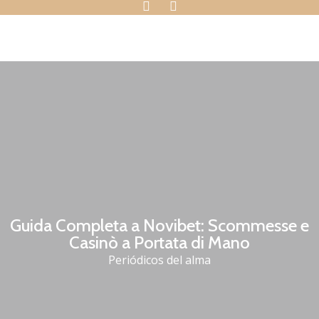
Guida Completa a Novibet: Scommesse e
Casinò a Portata di Mano
Periódicos del alma