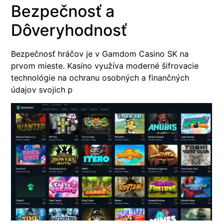
Bezpečnosť a
Dôveryhodnosť
Bezpečnosť hráčov je v Gamdom Casino SK na
prvom mieste. Kasíno využíva moderné šifrovacie
technológie na ochranu osobných a finančných
údajov svojich p