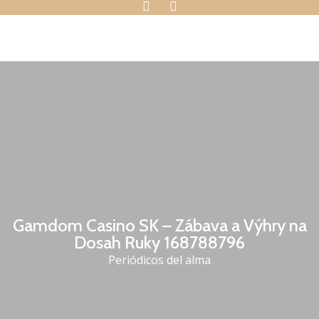
Gamdom Casino SK – Zábava a Výhry na
Dosah Ruky 168788796
Periódicos del alma