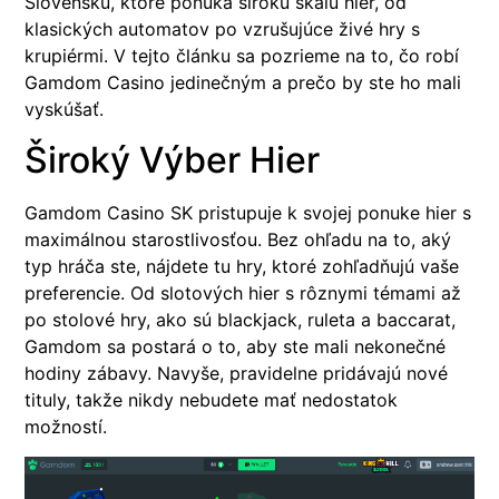
Slovensku, ktoré ponúka širokú škálu hier, od
klasických automatov po vzrušujúce živé hry s
krupiérmi. V tejto článku sa pozrieme na to, čo robí
Gamdom Casino jedinečným a prečo by ste ho mali
vyskúšať.
Široký Výber Hier
Gamdom Casino SK pristupuje k svojej ponuke hier s
maximálnou starostlivosťou. Bez ohľadu na to, aký
typ hráča ste, nájdete tu hry, ktoré zohľadňujú vaše
preferencie. Od slotových hier s rôznymi témami až
po stolové hry, ako sú blackjack, ruleta a baccarat,
Gamdom sa postará o to, aby ste mali nekonečné
hodiny zábavy. Navyše, pravidelne pridávajú nové
tituly, takže nikdy nebudete mať nedostatok
možností.