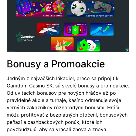
Bonusy a Promoakcie
Jedným z najväčších lákadiel, prečo sa pripojiť k
Gamdom Casino SK, sú skvelé bonusy a promoakcie.
Od uvítacích bonusov pre nových hráčov až po
pravidelné akcie a turnaje, kasíno odmeňuje svoje
verných zákazníkov rôznorodými bonusmi. Hráči
môžu profitovať z bezplatných otočení, bonusových
peňazí a cashbackových ponúk, ktoré ich
povzbudzujú, aby sa vracali znova a znova.