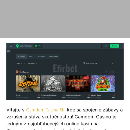
Vitajte v
, kde sa spojenie zábavy a
Gamdom Casino SK
vzrušenia stáva skutočnosťou! Gamdom Casino je
jedným z najobľúbenejších online kasín na