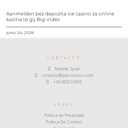
Aanmelden bez depozita ice casino za online
kazina te gij Big-index
junio 24, 2026
CONTACTO
Madrid, Spain
contacto@julesorozco.com
+34 659122455
LEGAL
Politica de Privacidad
Politica De Cookies