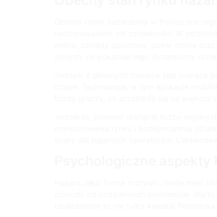
Obecny rynek hazardowy w Polsce jest regu
nadzorowaniem ich działalności. W ostatnic
online, zakłady sportowe, poker online ora
złotych, co pokazuje jego dynamiczny rozw
Jednym z głównych trendów jest rosnąca po
czasie. Technologia, w tym aplikacje mobil
liczby graczy, co przekłada się na większe
Jednakże, pomimo rosnącej liczby legalnych
monitorowania rynku i podejmowania dział
straty dla legalnych operatorów. Ustawodaw
Psychologiczne aspekty
Hazard, jako forma rozrywki, może mieć róż
ucieczki od codziennych problemów. Warto 
Uzależnienie to nie tylko kwestia finansow