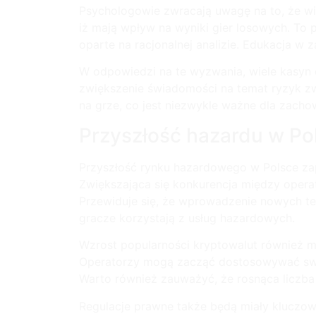
Psychologowie zwracają uwagę na to, że wiel
iż mają wpływ na wyniki gier losowych. To
oparte na racjonalnej analizie. Edukacja w
W odpowiedzi na te wyzwania, wiele kasyn 
zwiększenie świadomości na temat ryzyk zw
na grze, co jest niezwykle ważne dla zach
Przyszłość hazardu w Po
Przyszłość rynku hazardowego w Polsce zap
Zwiększająca się konkurencja między operat
Przewiduje się, że wprowadzenie nowych tec
gracze korzystają z usług hazardowych.
Wzrost popularności kryptowalut również m
Operatorzy mogą zacząć dostosowywać swoj
Warto również zauważyć, że rosnąca liczb
Regulacje prawne także będą miały kluczow