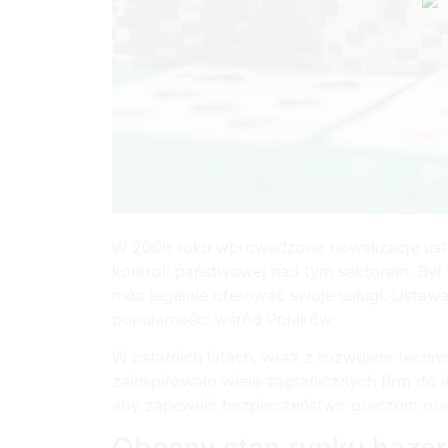
W 2009 roku wprowadzono nowelizację ustaw
kontroli państwowej nad tym sektorem. Był 
móc legalnie oferować swoje usługi. Ustawa
popularności wśród Polaków.
W ostatnich latach, wraz z rozwojem technolo
zainspirowało wiele zagranicznych firm do 
aby zapewnić bezpieczeństwo graczom oraz
Obecny stan rynku haza