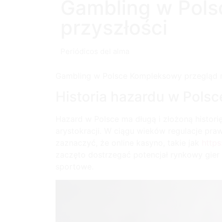
Gambling w Pols
przyszłości
Periódicos del alma
Gambling w Polsce Kompleksowy przegląd ry
Historia hazardu w Polsc
Hazard w Polsce ma długą i złożoną histori
arystokracji. W ciągu wieków regulacje pr
zaznaczyć, że online kasyno, takie jak
https
zaczęto dostrzegać potencjał rynkowy gier 
sportowe.