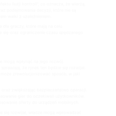
tu iluzji kontroli”, co oznacza, że wierzą,
z podejmowania decyzji, które nie są
tem walki z uzależnieniem.
dla graczy, które mają na celu
e się oraz ograniczenie czasu spędzanego
re mogą wpłynąć na jego rozwój.
prawiają, że rynek ten będzie się rozwijał.
n, może zrewolucjonizować sposób, w jaki
 oraz zwiększając bezpieczeństwo operacji.
asowanie gier do oczekiwań użytkowników.
osowanie oferty do urządzeń mobilnych.
zie się rozwijał, władze mogą wprowadzać