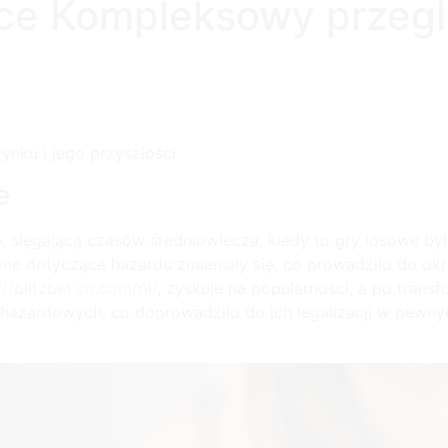
ce Kompleksowy przeglą
nku i jego przyszłości
e
ę, sięgającą czasów średniowiecza, kiedy to gry losowe b
awne dotyczące hazardu zmieniały się, co prowadziło do o
://blitzbet.co.com/pl/
, zyskuje na popularności, a po transf
hazardowych, co doprowadziło do ich legalizacji w pewnych