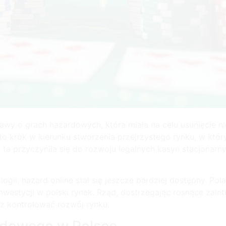
y o grach hazardowych, która miała na celu usunięcie nie
to krok w kierunku stworzenia przejrzystego rynku, w który
 ta przyczyniła się do rozwoju legalnych kasyn stacjonarny
gii, hazard online stał się jeszcze bardziej dostępny. Pola
inwestycji w polski rynek. Rząd, dostrzegając rosnące zain
 kontrolować rozwój rynku.
rdowego w Polsce