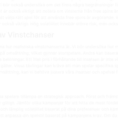
Vi bör också undersöka om det finns några begränsningar för 
 är också viktigt att notera om vinsterna från free spins är
t välja rätt spel för att använda free spins är avgörande.
 också viktigt. Hög volatilitet innebär större risk, men också
av Vinstchanser
a hur realistiska vinstchanserna är. Vi bör undersöka hur m
s på omsättning, vilket gynnar storspelare. Andra kan basera
elöningar. Ett litet pris i förhållande till insatsen är inte v
äller. Vissa tävlingar kan kräva att man spelar specifika spe
sättning, kan vi behöva justera våra insatser och spelval 
 spelare tillämpa en strategisk approach. Först och främst,
r giltigt. Jämför olika kampanjer för att hitta de mest förde
 och lämplig volatilitet baserat på dina preferenser och kam
tt anpassa din spelstil baserat på kampanjens krav. Om d