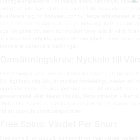
Fredagskampanjerna, likt många andra kampanjer, baseras o
viktigt att inte bara stirra sig blind på de lockande rubri
kvalificerar sig för bonusen, och hur länge erbjudandet är
värde, medan ett lågt krav ger en betydligt bättre chans at
spel de gäller för, samt hur mycket varje spin är värd. Iblan
Tävlingar kan erbjuda spännande möjligheter, men kräver o
motsvarar potentiella belöningar.
Omsättningskrav: Nyckeln till Vär
Omsättningskrav är den mest kritiska faktorn att beakta. 
Ett lågt krav, säg 20x, är mycket fördelaktigt, medan ett h
uppmärksamma på vilka spel som bidrar till omsättningen. S
procentandel, eller ibland inte alls. Detta påverkar vilken 
(Return to Player) och lämplig volatilitet för att maximera
tid att uppfylla omsättningskraven.
Free Spins: Värdet Per Snurr
Free spins är en populär kampanjform, men värdet varierar kr