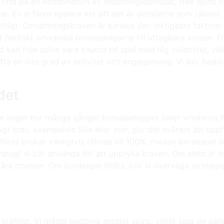
fta på en kombination av insättningsbonusar, free spins oc
kerna. En erfaren spelare vet att det är detaljerna som räkn
 giltigt. Omsättningskraven är kanske den viktigaste fakto
t faktiskt omvandla bonuspengarna till uttagbara vinster. Fr
d kan free spins vara knutna till spel med låg volatilitet, vi
fta en viss grad av aktivitet och engagemang. Vi bör bedöm
det
De anger hur många gånger bonusbeloppet (eller vinsterna f
ögt krav, exempelvis 50x eller mer, gör det svårare att uppf
lots brukar vanligtvis räknas till 100%, medan bordsspel s
strategi vi bör använda för att uppfylla kraven. Om slots är
 våra chanser. Om bordsspel tillåts, bör vi överväga strate
aftigt. Vi måste bedöma antalet spins, vilket spel de gäller