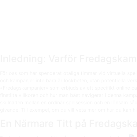
Inledning: Varför Fredagskamp
För oss som har spenderat otaliga timmar vid virtuella spe
och kampanjer inte bara är lockbeten, utan potentiella ver
«Fredagskampanjer» som erbjuds av ett specifikt online cas
finstilta villkoren och hur man bäst navigerar i denna kamp
skillnaden mellan en ordinär spelsession och en lönsam såd
givande. Till exempel, om du vill veta mer om hur du kan h
En Närmare Titt på Fredagsk