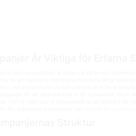
anjer Är Viktiga för Erfarna 
lbord och snurrande hjul, är jakten på värde och optimering
ktyg för att maximera vinstchanserna och förlänga speltiden
ino, och analysera hur de kan utnyttjas av erfarna spelare
anjdjungel för att säkerställa att vi får ut maximalt värde.
an. Och för dem som är intresserade av att utforska fler mö
itta fler spännande erbjudanden, kan du kolla in
casumo cas
ampanjernas Struktur