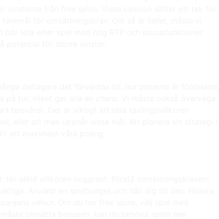
vinsterna från free spins. Vissa casinon sätter ett tak för
 föremål för omsättningskrav. Om så är fallet, måste vi
 Vi bör leta efter spel med hög RTP och bonusfunktioner
 potential för större vinster.
ånga deltagare det förväntas bli, hur priserna är fördelade,
s på tur, vilket ger alla en chans. Vi måste också överväga
ärt besväret. Det är viktigt att läsa tävlingsvillkoren
l, eller att man uppnår vissa mål. Att planera sin strategi i
för att maximera våra poäng.
 läs alltid villkoren noggrant. Förstå omsättningskraven,
laktiga. Använd en spelbudget och håll dig till den. Förlora
panjens villkor. Om du har free spins, välj spel med
u måste omsätta bonusen, kan du behöva spela mer