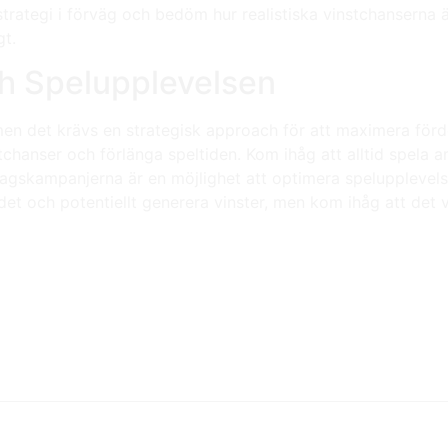
 strategi i förväg och bedöm hur realistiska vinstchanserna ä
gt.
ch Spelupplevelsen
en det krävs en strategisk approach för att maximera förde
chanser och förlänga speltiden. Kom ihåg att alltid spela ans
dagskampanjerna är en möjlighet att optimera spelupplevelse
 och potentiellt generera vinster, men kom ihåg att det vikt