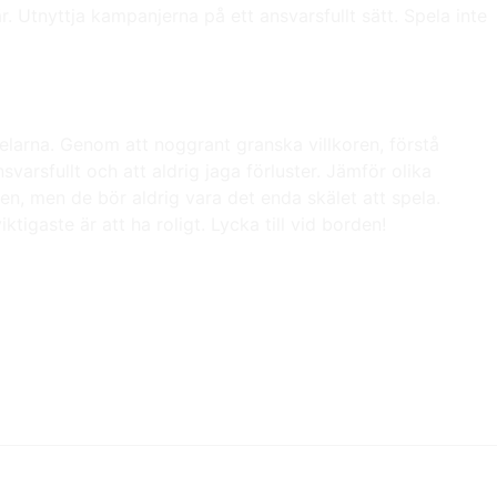
r. Utnyttja kampanjerna på ett ansvarsfullt sätt. Spela inte
larna. Genom att noggrant granska villkoren, förstå
varsfullt och att aldrig jaga förluster. Jämför olika
n, men de bör aldrig vara det enda skälet att spela.
igaste är att ha roligt. Lycka till vid borden!