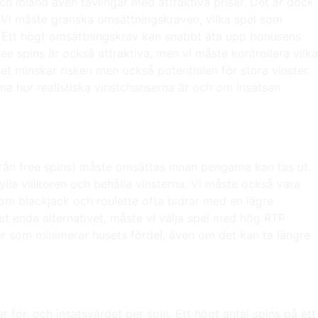
h ibland även tävlingar med attraktiva priser. Det är dock
as. Vi måste granska omsättningskraven, vilka spel som
rn. Ett högt omsättningskrav kan snabbt äta upp bonusens
ee spins är också attraktiva, men vi måste kontrollera vilka
lket minskar risken men också potentialen för stora vinster.
a hur realistiska vinstchanserna är och om insatsen
rån free spins) måste omsättas innan pengarna kan tas ut.
ylla villkoren och behålla vinsterna. Vi måste också vara
om blackjack och roulette ofta bidrar med en lägre
 det enda alternativet, måste vi välja spel med hög RTP
gier som minimerar husets fördel, även om det kan ta längre
 för, och insatsvärdet per spin. Ett högt antal spins på ett