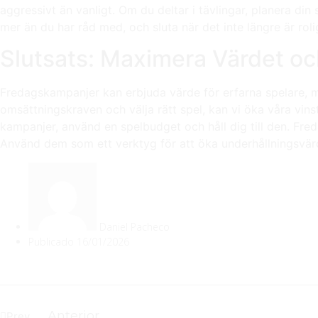
aggressivt än vanligt. Om du deltar i tävlingar, planera din
mer än du har råd med, och sluta när det inte längre är roli
Slutsats: Maximera Värdet o
Fredagskampanjer kan erbjuda värde för erfarna spelare, m
omsättningskraven och välja rätt spel, kan vi öka våra vinst
kampanjer, använd en spelbudget och håll dig till den. Fre
Använd dem som ett verktyg för att öka underhållningsvärdet
Daniel Pacheco
Publicado
16/01/2026
Anterior
Prev