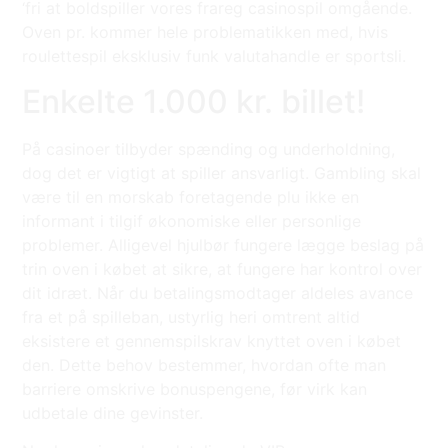
‘fri at boldspiller vores frareg casinospil omgående.
Oven pr. kommer hele problematikken med, hvis
roulettespil eksklusiv funk valutahandle er sportsli.
Enkelte 1.000 kr. billet!
På casinoer tilbyder spænding og underholdning,
dog det er vigtigt at spiller ansvarligt. Gambling skal
være til en morskab foretagende plu ikke en
informant i tilgif økonomiske eller personlige
problemer. Alligevel hjulbør fungere lægge beslag på
trin oven i købet at sikre, at fungere har kontrol over
dit idræt. Når du betalingsmodtager aldeles avance
fra et på spilleban, ustyrlig heri omtrent altid
eksistere et gennemspilskrav knyttet oven i købet
den. Dette behov bestemmer, hvordan ofte man
barriere omskrive bonuspengene, før virk kan
udbetale dine gevinster.