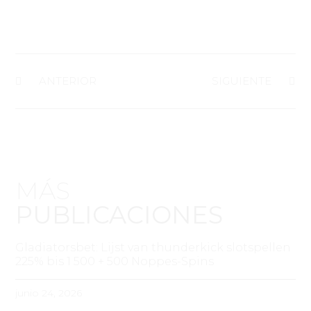
ANTERIOR
SIGUIENTE
MÁS
PUBLICACIONES
Gladiatorsbet: Lijst van thunderkick slotspellen
225% bis 1 500 + 500 Noppes-Spins​
junio 24, 2026