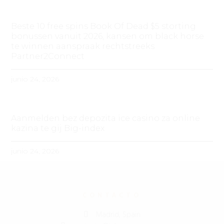
Beste 10 free spins Book Of Dead $5 storting
bonussen vanuit 2026, kansen om black horse
te winnen aanspraak rechtstreeks
Partner2Connect
junio 24, 2026
Aanmelden bez depozita ice casino za online
kazina te gij Big-index
junio 24, 2026
CONTACTO
Madrid, Spain