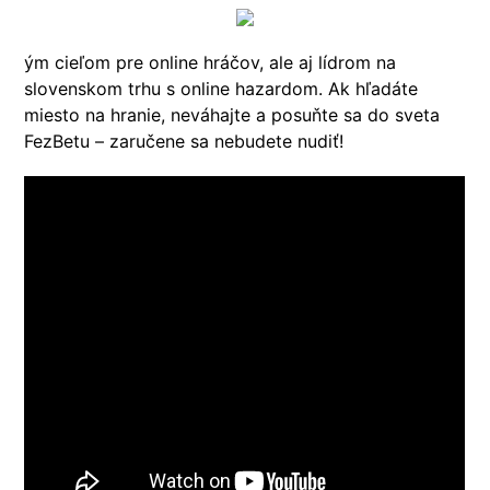
ým cieľom pre online hráčov, ale aj lídrom na
slovenskom trhu s online hazardom. Ak hľadáte
miesto na hranie, neváhajte a posuňte sa do sveta
FezBetu – zaručene sa nebudete nudiť!