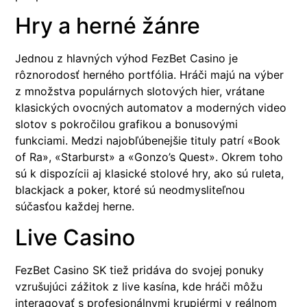
Hry a herné žánre
Jednou z hlavných výhod FezBet Casino je
rôznorodosť herného portfólia. Hráči majú na výber
z množstva populárnych slotových hier, vrátane
klasických ovocných automatov a moderných video
slotov s pokročilou grafikou a bonusovými
funkciami. Medzi najobľúbenejšie tituly patrí «Book
of Ra», «Starburst» a «Gonzo’s Quest». Okrem toho
sú k dispozícii aj klasické stolové hry, ako sú ruleta,
blackjack a poker, ktoré sú neodmysliteľnou
súčasťou každej herne.
Live Casino
FezBet Casino SK tiež pridáva do svojej ponuky
vzrušujúci zážitok z live kasína, kde hráči môžu
interagovať s profesionálnymi krupiérmi v reálnom