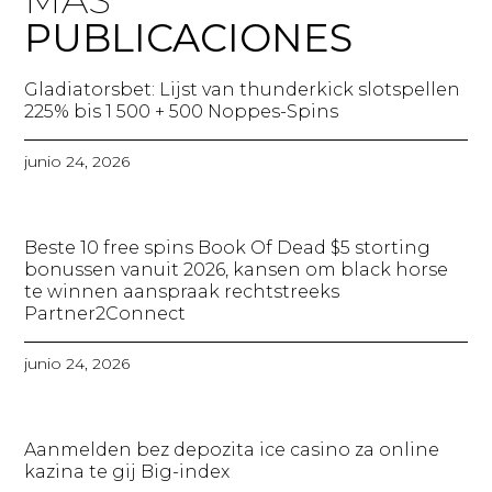
PUBLICACIONES
Gladiatorsbet: Lijst van thunderkick slotspellen
225% bis 1 500 + 500 Noppes-Spins​
junio 24, 2026
Beste 10 free spins Book Of Dead $5 storting
bonussen vanuit 2026, kansen om black horse
te winnen aanspraak rechtstreeks
Partner2Connect
junio 24, 2026
Aanmelden bez depozita ice casino za online
kazina te gij Big-index