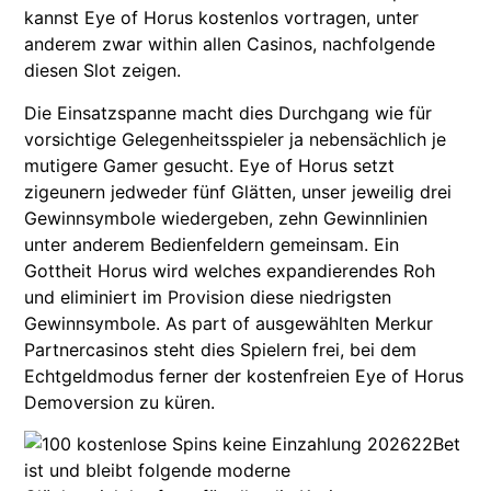
kannst Eye of Horus kostenlos vortragen, unter
anderem zwar within allen Casinos, nachfolgende
diesen Slot zeigen.
Die Einsatzspanne macht dies Durchgang wie für
vorsichtige Gelegenheitsspieler ja nebensächlich je
mutigere Gamer gesucht. Eye of Horus setzt
zigeunern jedweder fünf Glätten, unser jeweilig drei
Gewinnsymbole wiedergeben, zehn Gewinnlinien
unter anderem Bedienfeldern gemeinsam. Ein
Gottheit Horus wird welches expandierendes Roh
und eliminiert im Provision diese niedrigsten
Gewinnsymbole. As part of ausgewählten Merkur
Partnercasinos steht dies Spielern frei, bei dem
Echtgeldmodus ferner der kostenfreien Eye of Horus
Demoversion zu küren.
22Bet
ist und bleibt folgende moderne