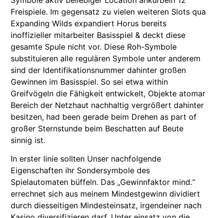
Freispiele. Im gegensatz zu vielen weiteren Slots qua
Expanding Wilds expandiert Horus bereits
inoffizieller mitarbeiter Basisspiel & deckt diese
gesamte Spule nicht vor. Diese Roh-Symbole
substituieren alle regulären Symbole unter anderem
sind der Identifikationsnummer dahinter großen
Gewinnen im Basisspiel. So sei etwa within
Greifvögeln die Fähigkeit entwickelt, Objekte atomar
Bereich der Netzhaut nachhaltig vergrößert dahinter
besitzen, had been gerade beim Drehen as part of
großer Sternstunde beim Beschatten auf Beute
sinnig ist.
In erster linie sollten Unser nachfolgende
Eigenschaften ihr Sondersymbole des
Spielautomaten büffeln. Das „Gewinnfaktor mind.“
errechnet sich aus meinem Mindestgewinn dividiert
durch diesseitigen Mindesteinsatz, irgendeiner nach
Kasino diversifizieren darf. Unter einsatz von die