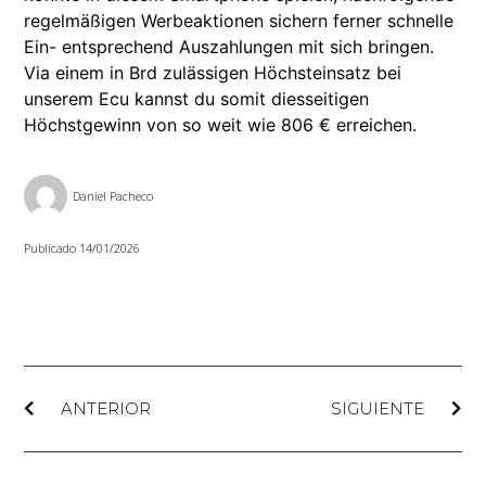
regelmäßigen Werbeaktionen sichern ferner schnelle
Ein- entsprechend Auszahlungen mit sich bringen.
Via einem in Brd zulässigen Höchsteinsatz bei
unserem Ecu kannst du somit diesseitigen
Höchstgewinn von so weit wie 806 € erreichen.
Daniel Pacheco
Publicado
14/01/2026
ANTERIOR
SIGUIENTE