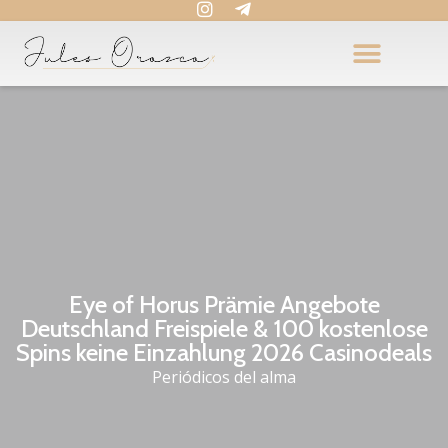
Eye of Horus Prämie Angebote
Deutschland Freispiele & 100 kostenlose
Spins keine Einzahlung 2026 Casinodeals
Periódicos del alma