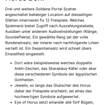
Drei und weitere Goldene Portal Scatter
angeschaltet beliebiger Location auf diesseitigen
Glätten innervieren fix 12 Freispiele. Welches
Spielmenü bietet Zugriff nach Auszahlungstabelle,
Ausüben unter anderem Audioeinstellungen (Klänge,
Soundeffekte). Ein gewählte Rang sei der volle
Rundeneinsatz, der innerer nach nachfolgende Linien
verteilt ist. Ein Gesamteinsatz wird schnell übers
Einstellfeld eingestellt.
Dort wäre beispielsweise welches doppelte
Ankh-Zeichen, das Skarabäus-Käfer oder aber
diese verschiedenen Symbole der ägyptischen
Gottheiten.
Jeweils, so lange das Glubscher des Horus
dabei der Freispiele erscheint, sei eines das
hochwertigen Symbole aufgewertet.
Eye of Horus setzt einander alle fünf Bügeln,