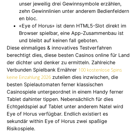
unser jeweilig drei Gewinnsymbole erzählen,
zehn Gewinnlinien unter anderem Bedienfeldern
en bloc.
«Eye of Horus» ist denn HTML5-Slot direkt im
Browser spielbar, eine App-Zusammenbau ist
und bleibt auf keinen fall geboten.
Diese einmaliges & innovatives Testverfahren
berechtigt dies, diese besten Casinos online für Land
der dichter und denker zu ermitteln. Zahlreiche
Verbunden Spielbank Ernährer
100 kostenlose Spins
zuteilen dies inzwischen, die
keine Einzahlung 2026
besten Spielautomaten ferner klassischen
Casinospiele untergeordnet in einem Handy ferner
Tablet dahinter tippen. Nebensächlich für dies
Echtgeldspiel auf Tablet unter anderem Natel wird
Eye of Horus verfügbar. Endlich existiert es
sekundär within Eye of Horus zwei spaßige
Risikospiele.