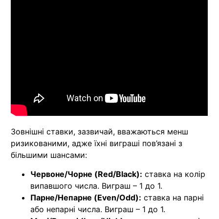
Зовнішні ставки, зазвичай, вважаються менш
ризикованими, адже їхні виграші пов’язані з
більшими шансами:
Червоне/Чорне (Red/Black):
ставка на колір
випавшого числа. Виграш – 1 до 1.
Парне/Непарне (Even/Odd):
ставка на парні
або непарні числа. Виграш – 1 до 1.