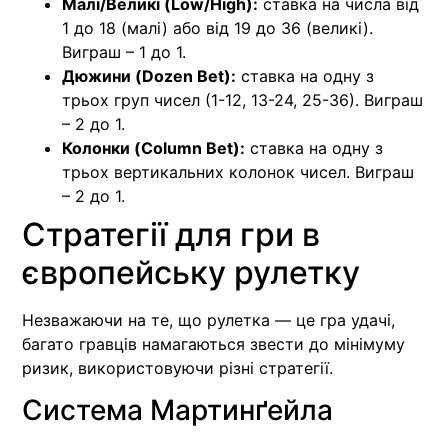
Малі/Великі (Low/High):
ставка на числа від
1 до 18 (малі) або від 19 до 36 (великі).
Виграш – 1 до 1.
Дюжини (Dozen Bet):
ставка на одну з
трьох груп чисел (1-12, 13-24, 25-36). Виграш
– 2 до 1.
Колонки (Column Bet):
ставка на одну з
трьох вертикальних колонок чисел. Виграш
– 2 до 1.
Стратегії для гри в
європейську рулетку
Незважаючи на те, що рулетка — це гра удачі,
багато гравців намагаються звести до мінімуму
ризик, використовуючи різні стратегії.
Система Мартинґейла