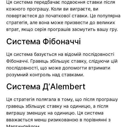
Ця система передбачає подвоєння ставки після
кожного програшу. Коли ви виграєте, ви
повертаєтеся до початкової ставки. Це популярна
стратегія, але вона може призвести до великих
втрат, якщо серія програшів засмутить вашу гру.
Система Фібоначчі
Ця система базується на відомій послідовності
Фібоначчі. Гравець збільшує ставку, слідуючи цій
послідовності, що може допомогти втримати
розумний контроль над ставками.
Система Д’Alembert
Ця стратегія полягала в тому, що після програшу
гравець збільшує ставку на одиницю, а після
виграшу зменшує на одиницю. Ця система
вважається менш ризикованою в порівнянні з
Мартинґейлом.