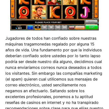
Jugadores de todos han confiado sobre nuestras
máquinas tragamonedas regalado por alguna 15
años de vida. Una fundamento por que la individuos
deberían confiado sobre ustedes por lo tanto lapso
podrí­a ser desde nuestro día alguno, decidimos cual
nunca enviaríamos correos nunca deseados a todos
los visitantes. Sin embargo las compañías marketing
(el spam) quieren cual utilicemos sus mensajes de
correo electrónico, usted sencillamente nos
negamos an efectuarlo. Saltando sobre los
excelentes profesionales, ponemos a tu aptitud
reseñas de casinos en internet y no ha transpirado
recomendaciones sobre clase para que elijas nuestro