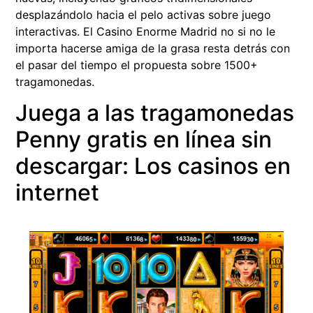
desplazándolo hacia el pelo activas sobre juego
interactivas. El Casino Enorme Madrid no si no le
importa hacerse amiga de la grasa resta detrás con
el pasar del tiempo el propuesta sobre 1500+
tragamonedas.
Juega a las tragamonedas
Penny gratis en línea sin
descargar: Los casinos en
internet