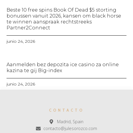
Beste 10 free spins Book Of Dead $5 storting
bonussen vanuit 2026, kansen om black horse
te winnen aanspraak rechtstreeks
Partner2Connect
junio 24, 2026
Aanmelden bez depozita ice casino za online
kazina te gij Big-index
junio 24, 2026
CONTACTO
Madrid, Spain
contacto@julesorozco.com