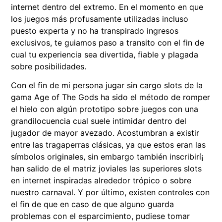
internet dentro del extremo. En el momento en que
los juegos más profusamente utilizadas incluso
puesto experta y no ha transpirado ingresos
exclusivos, te guiamos paso a transito con el fin de
cual tu experiencia sea divertida, fiable y plagada
sobre posibilidades.
Con el fin de mi persona jugar sin cargo slots de la
gama Age of The Gods ha sido el método de romper
el hielo con algún prototipo sobre juegos con una
grandilocuencia cual suele intimidar dentro del
jugador de mayor avezado. Acostumbran a existir
entre las tragaperras clásicas, ya que estos eran las
símbolos originales, sin embargo también inscribirí¡
han salido de el matriz joviales las superiores slots
en internet inspiradas alrededor trópico o sobre
nuestro carnaval. Y por último, existen controles con
el fin de que en caso de que alguno guarda
problemas con el esparcimiento, pudiese tomar