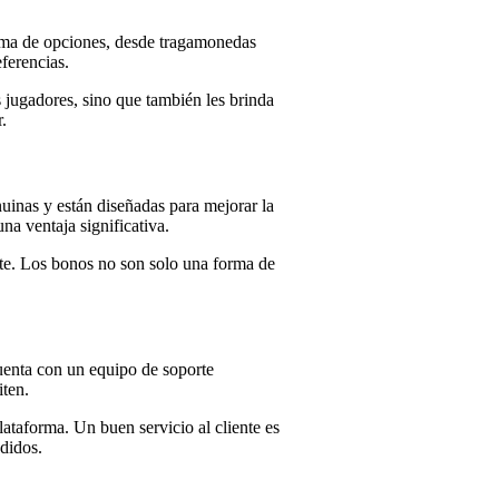
gama de opciones, desde tragamonedas
ferencias.
s jugadores, sino que también les brinda
.
uinas y están diseñadas para mejorar la
na ventaja significativa.
ente. Los bonos no son solo una forma de
cuenta con un equipo de soporte
iten.
lataforma. Un buen servicio al cliente es
didos.