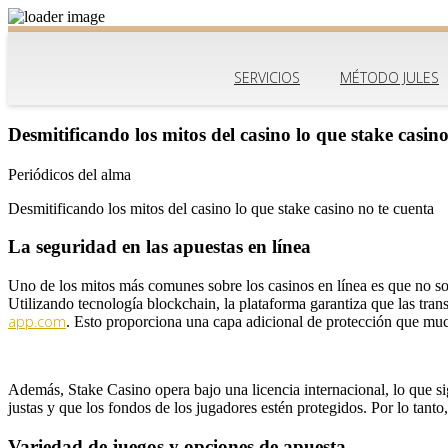
SERVICIOS
MÉTODO JULES
Desmitificando los mitos del casino lo que stake casin
Periódicos del alma
Desmitificando los mitos del casino lo que stake casino no te cuenta
La seguridad en las apuestas en línea
Uno de los mitos más comunes sobre los casinos en línea es que no s
Utilizando tecnología blockchain, la plataforma garantiza que las tra
app.com
. Esto proporciona una capa adicional de protección que mu
Además, Stake Casino opera bajo una licencia internacional, lo que si
justas y que los fondos de los jugadores estén protegidos. Por lo tanto,
Variedad de juegos y opciones de apuesta