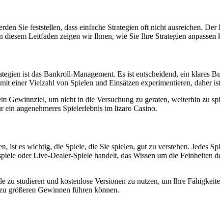
en Sie feststellen, dass einfache Strategien oft nicht ausreichen. Der 
In diesem Leitfaden zeigen wir Ihnen, wie Sie Ihre Strategien anpassen 
ategien ist das Bankroll-Management. Es ist entscheidend, ein klares B
mit einer Vielzahl von Spielen und Einsätzen experimentieren, daher is
in Gewinnziel, um nicht in die Versuchung zu geraten, weiterhin zu spie
ür ein angenehmeres Spielerlebnis im lizaro Casino.
, ist es wichtig, die Spiele, die Sie spielen, gut zu verstehen. Jedes S
spiele oder Live-Dealer-Spiele handelt, das Wissen um die Feinheiten 
e zu studieren und kostenlose Versionen zu nutzen, um Ihre Fähigkeiten 
e zu größeren Gewinnen führen können.