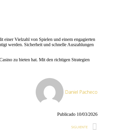
. Mit einer Vielzahl von Spielen und einem engagierten
htigt werden. Sicherheit und schnelle Auszahlungen
asino zu bieten hat. Mit den richtigen Strategien
Daniel Pacheco
Publicado
10/03/2026
SIGUIENTE