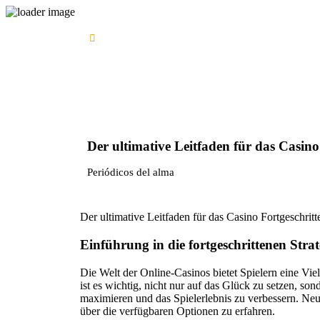
Der ultimative Leitfaden für das Casino
Periódicos del alma
Der ultimative Leitfaden für das Casino Fortgeschritt
Einführung in die fortgeschrittenen Stra
Die Welt der Online-Casinos bietet Spielern eine Vi
ist es wichtig, nicht nur auf das Glück zu setzen, s
maximieren und das Spielerlebnis zu verbessern. Neue
über die verfügbaren Optionen zu erfahren.