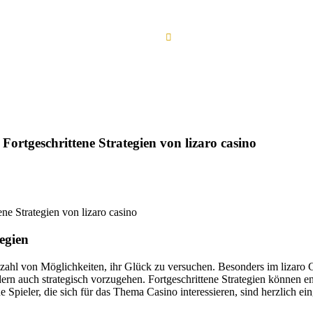
 Fortgeschrittene Strategien von lizaro casino
ene Strategien von lizaro casino
tegien
elzahl von Möglichkeiten, ihr Glück zu versuchen. Besonders im lizaro
ondern auch strategisch vorzugehen. Fortgeschrittene Strategien können
 Spieler, die sich für das Thema Casino interessieren, sind herzlich ei