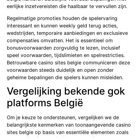
eerlijke inzetvereisten die haalbaar te vervullen zijn.
Regelmatige promoties houden de spelervaring
interessant en kunnen weekly geld terug acties,
wedstrijden, temporaire aanbiedingen en exclusieve
compensaties omvatten. Het is essentieel om
bonusvoorwaarden zorgvuldig te lezen, inclusief
speel voorwaarden, tijdslimieten en spelrestricties.
Betrouwbare casino sites belgie communiceren deze
voorwaarden steeds duidelijk en open zonder
geheime bepalingen die spelers kunnen misleiden.
Vergelijking bekende gok
platforms België
Om je keuze te ondersteunen, vergelijken we de
belangrijkste kenmerken van toonaangevende casino
sites belgie op basis van essentiële elementen zoals