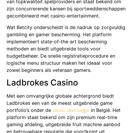
van topkwaliteit spelproviders en staat bekend om
zijn concurrerende kansen bij sportweddenschappen
gecombineerd met casino-entertainment.
Wat Betcity onderscheidt is de nadruk op zorgvuldig
gambling en gamer bescherming. Het platform
implementeert state-of-the-art bescherming
methoden en biedt uitgebreide tools voor
budgetbeheer. De snelle registratieprocedure en
logische menu structuur maken het ideaal voor
zowel beginners als veteraan gamers.
Ladbrokes Casino
Met een omvangrijke globale achtergrond biedt
Ladbrokes een van de meest uitgebreide game
portfolio’s onder de
in België. Het
casino sites belgie
platform staat bekend om zijn premium real-time
gaming afdeling, uitgebreide fruit machine aanbod
en betrouwbare reputatie die voortkomt uit