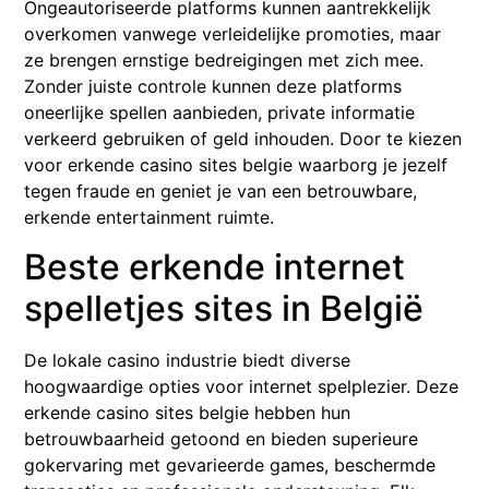
Ongeautoriseerde platforms kunnen aantrekkelijk
overkomen vanwege verleidelijke promoties, maar
ze brengen ernstige bedreigingen met zich mee.
Zonder juiste controle kunnen deze platforms
oneerlijke spellen aanbieden, private informatie
verkeerd gebruiken of geld inhouden. Door te kiezen
voor erkende casino sites belgie waarborg je jezelf
tegen fraude en geniet je van een betrouwbare,
erkende entertainment ruimte.
Beste erkende internet
spelletjes sites in België
De lokale casino industrie biedt diverse
hoogwaardige opties voor internet spelplezier. Deze
erkende casino sites belgie hebben hun
betrouwbaarheid getoond en bieden superieure
gokervaring met gevarieerde games, beschermde