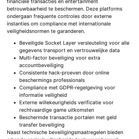
financiële transacties en entertainment
betrouwbaarheid te beschermen. Deze platforms
ondergaan frequente controles door externe
instanties om compliance met internationale
veiligheidsnormen te garanderen.
Beveiligde Socket Layer versleuteling voor alle
gegevens transport en vertrouwelijke data
Multi-factor beveiliging voor extra
accountbeveiliging
Consistente hack-proeven door online
beschermings professionals
Compliance met GDPR-regelgeving voor
informatie veiligheid
Externe willekeurigheids verificatie voor
rechtvaardige game uitkomsten
Beschermde transactie portalen met geld
transfer beveiliging
Naast technische beveiligingsmaatregelen bieden