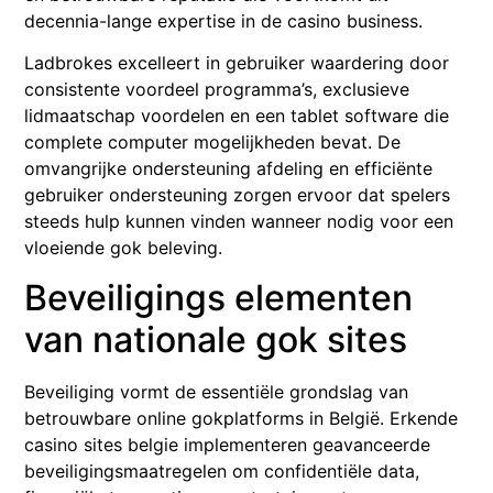
decennia-lange expertise in de casino business.
Ladbrokes excelleert in gebruiker waardering door
consistente voordeel programma’s, exclusieve
lidmaatschap voordelen en een tablet software die
complete computer mogelijkheden bevat. De
omvangrijke ondersteuning afdeling en efficiënte
gebruiker ondersteuning zorgen ervoor dat spelers
steeds hulp kunnen vinden wanneer nodig voor een
vloeiende gok beleving.
Beveiligings elementen
van nationale gok sites
Beveiliging vormt de essentiële grondslag van
betrouwbare online gokplatforms in België. Erkende
casino sites belgie implementeren geavanceerde
beveiligingsmaatregelen om confidentiële data,