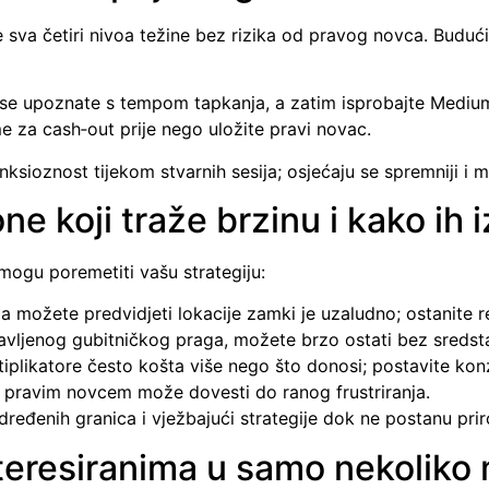
a četiri nivoa težine bez rizika od pravog novca. Budući 
se upoznate s tempom tapkanja, a zatim isprobajte Medium i
 za cash‑out prije nego uložite pravi novac.
ksioznost tijekom stvarnih sesija; osjećaju se spremniji i 
 koji traže brzinu i kako ih i
mogu poremetiti vašu strategiju:
 možete predvidjeti lokacije zamki je uzaludno; ostanite re
vljenog gubitničkog praga, možete brzo ostati bez sredst
plikatore često košta više nego što donosi; postavite konz
s pravim novcem može dovesti do ranog frustriranja.
ređenih granica i vježbajući strategije dok ne postanu pri
nteresiranima u samo nekoliko