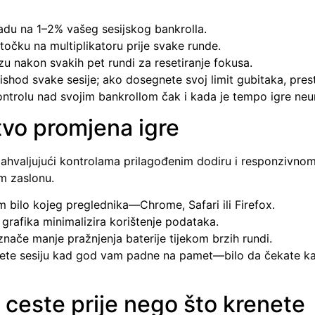
adu na 1–2% vašeg sesijskog bankrolla.
točku na multiplikatoru prije svake runde.
 nakon svakih pet rundi za resetiranje fokusa.
 ishod svake sesije; ako dosegnete svoj limit gubitaka, presta
ntrolu nad svojim bankrollom čak i kada je tempo igre neum
tvo promjena igre
ahvaljujući kontrolama prilagođenim dodiru i responzivnom d
em zaslonu.
 bilo kojeg preglednika—Chrome, Safari ili Firefox.
grafika minimalizira korištenje podataka.
nače manje pražnjenja baterije tijekom brzih rundi.
te sesiju kad god vam padne na pamet—bilo da čekate ka
 ceste prije nego što krenete