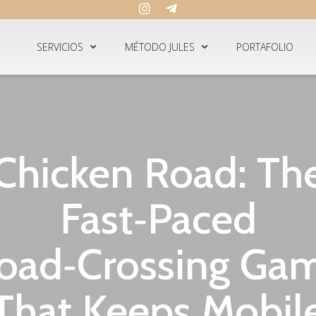
SERVICIOS
MÉTODO JULES
PORTAFOLIO
Chicken Road: Th
Fast‑Paced
oad‑Crossing Ga
That Keeps Mobil