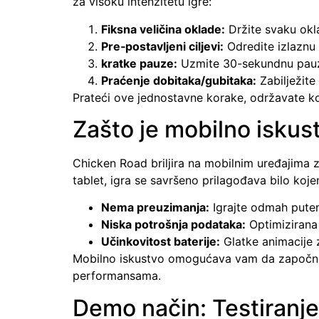
za visoku intenzitetu igre:
Fiksna veličina oklade:
Držite svaku okl
Pre‑postavljeni ciljevi:
Odredite izlaznu 
kratke pauze:
Uzmite 30-sekundnu pauzu
Praćenje dobitaka/gubitaka:
Zabilježite
Prateći ove jednostavne korake, održavate ko
Zašto je mobilno iskus
Chicken Road briljira na mobilnim uređajima z
tablet, igra se savršeno prilagođava bilo koj
Nema preuzimanja:
Igrajte odmah putem
Niska potrošnja podataka:
Optimizirana 
Učinkovitost baterije:
Glatke animacije z
Mobilno iskustvo omogućava vam da započne
performansama.
Demo način: Testiranje