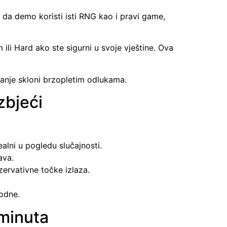
da demo koristi isti RNG kao i pravi game,
li Hard ako ste sigurni u svoje vještine. Ova
manje skloni brzopletim odlukama.
zbjeći
alni u pogledu slučajnosti.
ava.
ervativne točke izlaza.
rodne.
 minuta