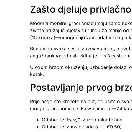
Zašto djeluje privlačno
Moderni mobilni igrači često imaju samo neko
života pružajući cjelovitu rundu za manje od
(15 koraka)—omogućuju vam odabir tempa ko
Buduci da svaka sesija završava brzo, možete 
angažiranima: odmah vidite je li vaš cash‑out is
U ovom brzom okruženju, uzbuđenje dolazi od to
korak.
Postavljanje prvog brz
Prije nego što krenete na put, odlučite o svo
mnogi igrači počinju s Easy načinom—24 kora
Odaberite “Easy” iz izbornika težine.
Odaberite iznos oklade (npr. €0.50).