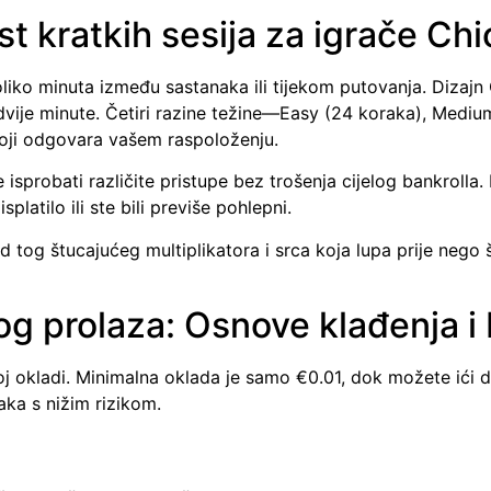
st kratkih sesija za igrače C
liko minuta između sastanaka ili tijekom putovanja. Dizaj
 dvije minute. Četiri razine težine—Easy (24 koraka), Medi
ji odgovara vašem raspoloženju.
isprobati različite pristupe bez trošenja cijelog bankrolla
platilo ili ste bili previše pohlepni.
g štucajućeg multiplikatora i srca koja lupa prije nego što
og prolaza: Osnove klađenja 
joj okladi. Minimalna oklada je samo €0.01, dok možete ići 
ka s nižim rizikom.