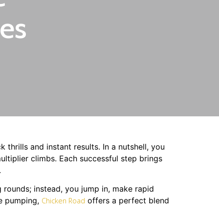
es
rills and instant results. In a nutshell, you
ltiplier climbs. Each successful step brings
.
g rounds; instead, you jump in, make rapid
ine pumping,
offers a perfect blend
Chicken Road