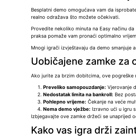
Besplatni demo omogućava vam da isprobate sv
realno odražava što možete očekivati.
Provedite nekoliko minuta na Easy načinu da 
praksa pomaže vam pronaći optimalno vrijeme
Mnogi igrači izvještavaju da demo smanjuje an
Uobičajene zamke za one
Ako jurite za brzim dobitcima, ove pogreške 
Preveliko samopouzdanje:
Vjerovanje da
Nedostatak limita na bankroll:
Bez posta
Pohlepno vrijeme:
Čekanje na veće multi
Nema demo vježbe:
Izravno ući u igru 
Izbjegavajte ove zamke držeći se unaprijed od
Kako vas igra drži zai