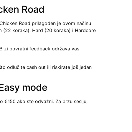
hicken Road
n Chicken Road prilagođen je ovom načinu
um (22 koraka), Hard (20 koraka) i Hardcore
. Brzi povratni feedback održava vas
 odlučite cash out ili riskirate još jedan
i Easy mode
do €150 ako ste odvažni. Za brzu sesiju,