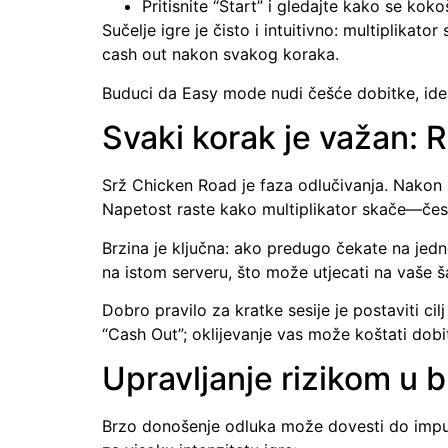
Pritisnite “Start” i gledajte kako se kok
Sučelje igre je čisto i intuitivno: multiplikat
cash out nakon svakog koraka.
Buduci da Easy mode nudi češće dobitke, ideala
Svaki korak je važan: 
Srž Chicken Road je faza odlučivanja. Nakon s
Napetost raste kako multiplikator skače—čes
Brzina je ključna: ako predugo čekate na jedn
na istom serveru, što može utjecati na vaše
Dobro pravilo za kratke sesije je postaviti ci
“Cash Out”; oklijevanje vas može koštati dobi
Upravljanje rizikom u 
Brzo donošenje odluka može dovesti do impulz