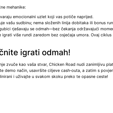
učne mehanike:
varaju emocionalni uzlet koji vas potiče naprijed.
e vašu sudbinu; nema složenih linija dobitaka ili bonus ru
i gubici rješavaju se odmah—bez čekanja održavajući mome
igrati više rundi zaredom bez osjećaja umora. Ovaj ciklus b
nite igrati odmah!
je zvuče kao vaša stvar, Chicken Road nudi zanimljivu plat
te demo način, usavršite ciljeve cash‑outa, a zatim s povje
inirani i uživajte u svakom skoku preko te opasne ceste!