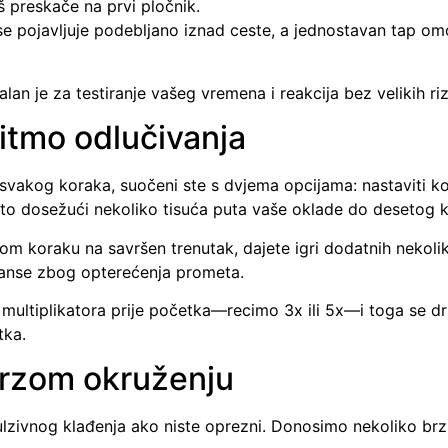
oš preskače na prvi pločnik.
or se pojavljuje podebljano iznad ceste, a jednostavan tap om
n je za testiranje vašeg vremena i reakcija bez velikih riz
Ritmo odlučivanja
vakog koraka, suočeni ste s dvjema opcijama: nastaviti korak
to dosežući nekoliko tisuća puta vaše oklade do desetog 
om koraku na savršen trenutak, dajete igri dodatnih nekolik
 šanse zbog opterećenja prometa.
lj multiplikatora prije početka—recimo 3x ili 5x—i toga se d
tka.
brzom okruženju
ivnog klađenja ako niste oprezni. Donosimo nekoliko brzih