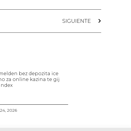
SIGUIENTE
elden bez depozita ice
no za online kazina te gij
index
 24, 2026