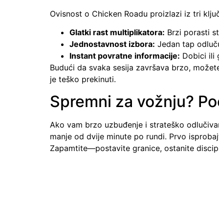
Ovisnost o Chicken Roadu proizlazi iz tri klj
Glatki rast multiplikatora:
Brzi porasti st
Jednostavnost izbora:
Jedan tap odlučuj
Instant povratne informacije:
Dobici il
Budući da svaka sesija završava brzo, možete 
je teško prekinuti.
Spremni za vožnju? Poč
Ako vam brzo uzbuđenje i strateško odlučivan
manje od dvije minute po rundi. Prvo isprobaj
Zapamtite—postavite granice, ostanite discipl