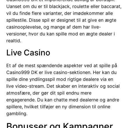
Uanset om du er til blackjack, roulette eller baccarat,
vil du finde flere varianter, der imødekommer alle
spillestile. Disse spil er designet til at give en ægte
casinooplevelse, og mange af dem har live-
versioner, hvor du kan spille mod en ægte dealer i
realtid.
Live Casino
Et af de mest spændende aspekter ved at spille på
Casino999 DK er live casino-sektionen. Her kan du
spille dine yndlingsspil mod rigtige dealere via en
live video-stream. Det skaber en interaktiv og social
atmosfære, der gør dit spil endnu mere
engagerende. Du kan chatte med dealerne og andre
spillere, hvilket tilføjer en ny dimension til online
gambling.
Bonusser og Kampagner