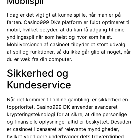
Mobilspil
I dag er det vigtigt at kunne spille, når man er på
farten. Casino999 DK’s platform er fuldt optimeret til
mobil, hvilket betyder, at du kan få adgang til dine
yndlingsspil når som helst og hvor som helst.
Mobilversionen af casinoet tilbyder et stort udvalg
af spil og funktioner, så du ikke går glip af noget, når
du er væk fra din computer.
Sikkerhed og
Kundeservice
Når det kommer til online gambling, er sikkerhed en
topprioritet. Casino999 DK anvender avanceret
krypteringsteknologi for at sikre, at dine personlige
og finansielle oplysninger altid er beskyttet. Desuden
er casinoet licenseret af relevante myndigheder,
hvilket yderligere underbygger dets troværdighed