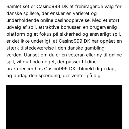
Samlet set er Casino999 DK et fremragende valg for
danske spillere, der ønsker en varieret og
underholdende online casinooplevelse. Med et stort
udvalg af spil, attraktive bonusser, en brugervenlig
platform og et fokus på sikkerhed og ansvarligt spil,
er det ikke underligt, at Casino999 DK har opnået en
stærk tilstedeværelse i den danske gambling-
verden. Uanset om du er en veteran eller ny til online
spil, vil du finde noget, der passer til dine
præferencer hos Casino999 DK. Tilmeld dig i dag,
og opdag den spænding, der venter på dig!