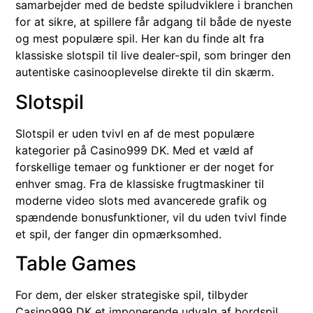
samarbejder med de bedste spiludviklere i branchen
for at sikre, at spillere får adgang til både de nyeste
og mest populære spil. Her kan du finde alt fra
klassiske slotspil til live dealer-spil, som bringer den
autentiske casinooplevelse direkte til din skærm.
Slotspil
Slotspil er uden tvivl en af de mest populære
kategorier på Casino999 DK. Med et væld af
forskellige temaer og funktioner er der noget for
enhver smag. Fra de klassiske frugtmaskiner til
moderne video slots med avancerede grafik og
spændende bonusfunktioner, vil du uden tvivl finde
et spil, der fanger din opmærksomhed.
Table Games
For dem, der elsker strategiske spil, tilbyder
Casino999 DK et imponerende udvalg af bordspil.