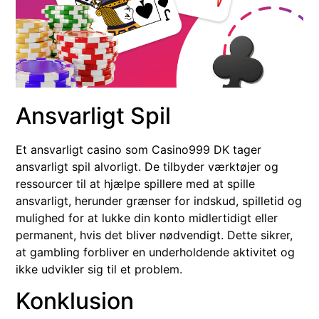
Ansvarligt Spil
Et ansvarligt casino som Casino999 DK tager
ansvarligt spil alvorligt. De tilbyder værktøjer og
ressourcer til at hjælpe spillere med at spille
ansvarligt, herunder grænser for indskud, spilletid og
mulighed for at lukke din konto midlertidigt eller
permanent, hvis det bliver nødvendigt. Dette sikrer,
at gambling forbliver en underholdende aktivitet og
ikke udvikler sig til et problem.
Konklusion