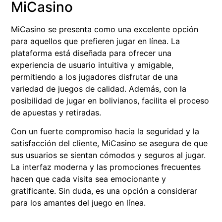
MiCasino
MiCasino se presenta como una excelente opción
para aquellos que prefieren jugar en línea. La
plataforma está diseñada para ofrecer una
experiencia de usuario intuitiva y amigable,
permitiendo a los jugadores disfrutar de una
variedad de juegos de calidad. Además, con la
posibilidad de jugar en bolivianos, facilita el proceso
de apuestas y retiradas.
Con un fuerte compromiso hacia la seguridad y la
satisfacción del cliente, MiCasino se asegura de que
sus usuarios se sientan cómodos y seguros al jugar.
La interfaz moderna y las promociones frecuentes
hacen que cada visita sea emocionante y
gratificante. Sin duda, es una opción a considerar
para los amantes del juego en línea.