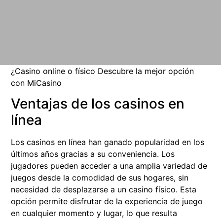
¿Casino online o físico Descubre la mejor opción
con MiCasino
Ventajas de los casinos en
línea
Los casinos en línea han ganado popularidad en los
últimos años gracias a su conveniencia. Los
jugadores pueden acceder a una amplia variedad de
juegos desde la comodidad de sus hogares, sin
necesidad de desplazarse a un casino físico. Esta
opción permite disfrutar de la experiencia de juego
en cualquier momento y lugar, lo que resulta