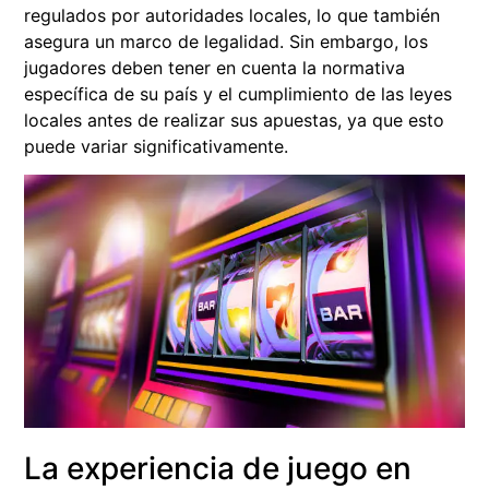
regulados por autoridades locales, lo que también
asegura un marco de legalidad. Sin embargo, los
jugadores deben tener en cuenta la normativa
específica de su país y el cumplimiento de las leyes
locales antes de realizar sus apuestas, ya que esto
puede variar significativamente.
La experiencia de juego en